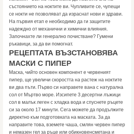
състоянието на ноктите ви. Чупливите се, чупещи
се нокти не позволяват да израснат нови и здрави.
На първия етап е необходимо да ги защитите
надеждно от механични и химични влияния.
Започнахте ли генерално почистване? Гумени
ръкавици, за да ви помогнат.
РЕЦЕПТАТА ВЪЗСТАНОВЯВА
МАСКИ С ПИПЕР
Маска, чийто основен компонент е червеният
пипер, ще увеличи скоростта на растеж на ноктите
ви два пъти. Първо си направете вана с натурална
сол от Мъртво море. Изсипете 3 десертни лъжици
сол в малък леген с хладка вода и спуснете ръцете
си за около 17 минути. Сега можете да продължите
директно към подготовката на маската. За да
направите това, вземете чаша, смлян червен пипер
и немазен гел за ръце или обикновенсметана и