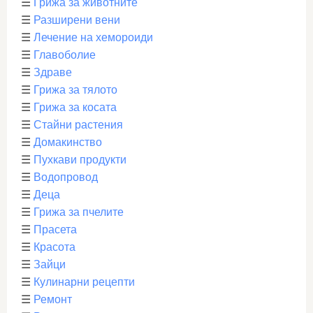
☰
Грижа за животните
☰
Разширени вени
☰
Лечение на хемороиди
☰
Главоболие
☰
Здраве
☰
Грижа за тялото
☰
Грижа за косата
☰
Стайни растения
☰
Домакинство
☰
Пухкави продукти
☰
Водопровод
☰
Деца
☰
Грижа за пчелите
☰
Прасета
☰
Красота
☰
Зайци
☰
Кулинарни рецепти
☰
Ремонт