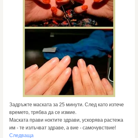
Задръжте маската за 25 минути. След като изтече
времето, трябва да се измие.
Маската прави ноктите здрави, ускорява растежа
им - те излъчват здраве, а вие - самочувствие!
Следваща