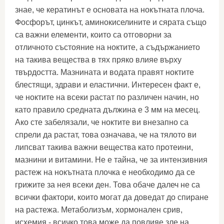
знае, че кератинът е основата на нокътната плоча.
Фосфорът, цинкът, аминокиселините и сярата също
са важни елементи, които са отговорни за
отличното състояние на ноктите, а съдържанието
на такива вещества в тях пряко влияе върху
твърдостта. Мазнината и водата правят ноктите
блестящи, здрави и еластични. Интересен факт е,
че ноктите на всеки растат по различен начин, но
като правило средната дължина е 3 мм на месец.
Ако сте забелязали, че ноктите ви внезапно са
спрели да растат, това означава, че на тялото ви
липсват такива важни вещества като протеини,
мазнини и витамини. Не е тайна, че за интензивния
растеж на нокътната плочка е необходимо да се
грижите за нея всеки ден. Това обаче далеч не са
всички фактори, които могат да доведат до спиране
на растежа. Метаболизъм, хормонален срив,
исхемия - всичко това може да повлияе зле на