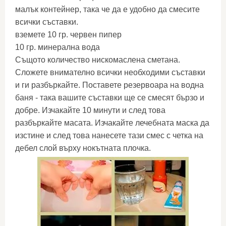
малък контейнер, така че да е удобно да смесите
всички съставки.
вземете 10 гр. червен пипер
10 гр. минерална вода
Същото количество нискомаслена сметана.
Сложете внимателно всички необходими съставки
и ги разбъркайте. Поставете резервоара на водна
баня - така вашите съставки ще се смесят бързо и
добре. Изчакайте 10 минути и след това
разбъркайте масата. Изчакайте лечебната маска да
изстине и след това нанесете тази смес с четка на
дебел слой върху нокътната плочка.