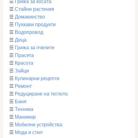
☰
Грижа за косата
☰
Стайни растения
☰
Домакинство
☰
Пухкави продукти
☰
Водопровод
☰
Деца
☰
Грижа за пчелите
☰
Прасета
☰
Красота
☰
Зайци
☰
Кулинарни рецепти
☰
Ремонт
☰
Редуциране на теглото
☰
Баня
☰
Техника
☰
Маникюр
☰
Мобилни устройства
☰
Мода и стил