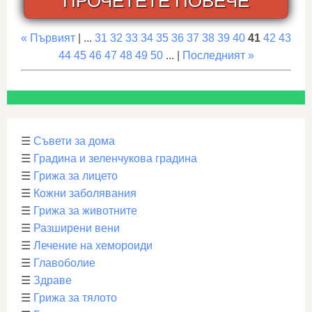
ПРОЧЕТЕТЕ ПОВЕЧЕ
« Първият
| ...
31
32
33
34
35
36
37
38
39
40
41
42
43
44
45
46
47
48
49
50
... |
Последният »
☰
Съвети за дома
☰
Градина и зеленчукова градина
☰
Грижа за лицето
☰
Кожни заболявания
☰
Грижа за животните
☰
Разширени вени
☰
Лечение на хемороиди
☰
Главоболие
☰
Здраве
☰
Грижа за тялото