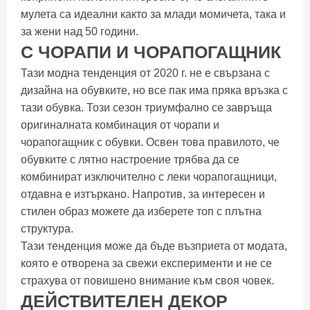
мулета са идеални както за млади момичета, така и
за жени над 50 години.
С ЧОРАПИ И ЧОРАПОГАЩНИК
Тази модна тенденция от 2020 г. не е свързана с
дизайна на обувките, но все пак има пряка връзка с
тази обувка. Този сезон триумфално се завръща
оригиналната комбинация от чорапи и
чорапогащник с обувки. Освен това правилото, че
обувките с лятно настроение трябва да се
комбинират изключително с леки чорапогащници,
отдавна е изтъркано. Напротив, за интересен и
стилен образ можете да изберете топ с плътна
структура.
Тази тенденция може да бъде възприета от модата,
която е отворена за свежи експерименти и не се
страхува от повишено внимание към своя човек.
ДЕЙСТВИТЕЛЕН ДЕКОР