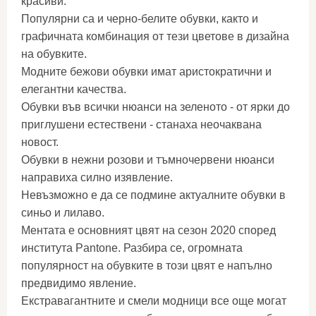
красиви.
Популярни са и черно-белите обувки, както и
графичната комбинация от тези цветове в дизайна
на обувките.
Модните бежови обувки имат аристократични и
елегантни качества.
Обувки във всички нюанси на зеленото - от ярки до
приглушени естествени - станаха неочаквана
новост.
Обувки в нежни розови и тъмночервени нюанси
направиха силно изявление.
Невъзможно е да се подмине актуалните обувки в
синьо и лилаво.
Ментата е основният цвят на сезон 2020 според
института Pantone. Разбира се, огромната
популярност на обувките в този цвят е напълно
предвидимо явление.
Екстравагантните и смели модници все още могат