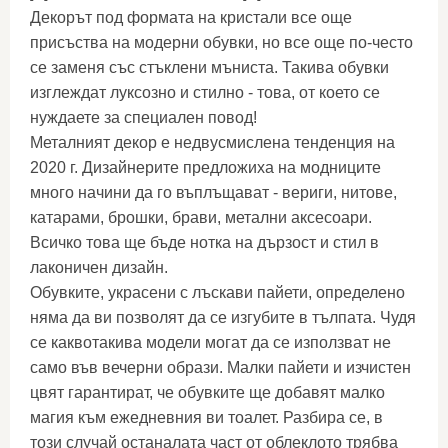
Декорът под формата на кристали все още
присъства на модерни обувки, но все още по-често
се заменя със стъклени мъниста. Такива обувки
изглеждат луксозно и стилно - това, от което се
нуждаете за специален повод!
Металният декор е недвусмислена тенденция на
2020 г. Дизайнерите предложиха на модниците
много начини да го въплъщават - вериги, нитове,
катарами, брошки, брави, метални аксесоари.
Всичко това ще бъде нотка на дързост и стил в
лаконичен дизайн.
Обувките, украсени с лъскави пайети, определено
няма да ви позволят да се изгубите в тълпата. Чудя
се каквотакива модели могат да се използват не
само във вечерни образи. Малки пайети и изчистен
цвят гарантират, че обувките ще добавят малко
магия към ежедневния ви тоалет. Разбира се, в
този случай останалата част от облеклото трябва