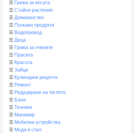
☰
Грижа за косата
☰
Стайни растения
☰
Домакинство
☰
Пухкави продукти
☰
Водопровод
☰
Деца
☰
Грижа за пчелите
☰
Прасета
☰
Красота
☰
Зайци
☰
Кулинарни рецепти
☰
Ремонт
☰
Редуциране на теглото
☰
Баня
☰
Техника
☰
Маникюр
☰
Мобилни устройства
☰
Мода и стил