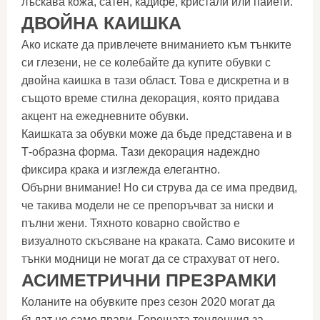
лъскава кожа, сатен, кадифе, кристали или пайети.
ДВОЙНА КАИШКА
Ако искате да привлечете вниманието към тънките
си глезени, не се колебайте да купите обувки с
двойна каишка в тази област. Това е дискретна и в
същото време стилна декорация, която придава
акцент на ежедневните обувки.
Каишката за обувки може да бъде представена и в
Т-образна форма. Тази декорация надеждно
фиксира крака и изглежда елегантно.
Обърни внимание! Но си струва да се има предвид,
че такива модели не се препоръчват за ниски и
пълни жени. Тяхното коварно свойство е
визуалното скъсяване на краката. Само високите и
тънки модници не могат да се страхуват от него.
АСИМЕТРИЧНИ ПРЕЗРАМКИ
Коланите на обувките през сезон 2020 могат да
бъдат не само прави. Горещата тенденция за