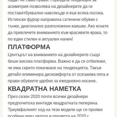
асиметрия позволява на дизайнерите да ги
поставятбуквално навсякъде и във всяка посока.
Истински фурор направиха сатенени обувки с
тънки, диагонално разположени каишки. Ако искате
да привлечете вниманието към красивите крака, то
по един стилен и актуален начин!
ПЛАТФОРМА
Центърът на вниманието на дизайнерите също
беше висока платформа. Важно е да се отбележи,
че има скрито покачване на тенденцията. Такъв
детайл елиминира дискомфорта от осезаема пета и
прави обувките удобни за ежедневно носене.
КВАДРАТНА НАМЕТКА
През сезон 2020 почти всички дизайнери
предпочетоха винтидж квадратната пелерина.
Триумфалният ход на тези модели ще се прояви
особено през лятото и пролетта на 2020 г.