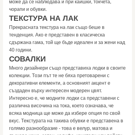
може да се наблюдава и при каишки, токчета,
чорапи и обувки.
ТЕКСТУРА НА ЛАК
Прекрасната текстура на лак също беше в
тенденция. Ако е представен в класическа
сдържана гама, той ще бъде идеален и за жени над
40 години.
СОВАЛКИ
Много дизайнери също представиха лодки в своите
колекции. Този път те не бяха претоварени с
декоративни елементи, а основният акцент е
създаден върху интересен модерен цвят.
Интересно е, че модните лодки са представени с
различна височина на тока, което означава, че
всяка модница ще може да избере опция по свой
вкус. Текстурата на такива обувки е представена в
голямо разнообразие - това е велур, матова и