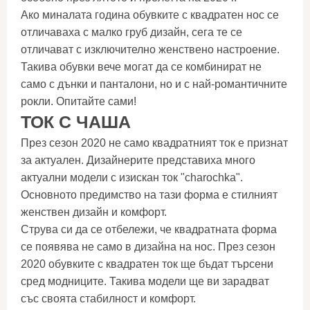
Ако миналата година обувките с квадратен нос се
отличаваха с малко груб дизайн, сега те се
отличават с изключително женствено настроение.
Такива обувки вече могат да се комбинират не
само с дънки и панталони, но и с най-романтичните
рокли. Опитайте сами!
ТОК С ЧАША
През сезон 2020 не само квадратният ток е признат
за актуален. Дизайнерите представиха много
актуални модели с изискан ток "charochka".
Основното предимство на тази форма е стилният
женствен дизайн и комфорт.
Струва си да се отбележи, че квадратната форма
се появява не само в дизайна на нос. През сезон
2020 обувките с квадратен ток ще бъдат търсени
сред модниците. Такива модели ще ви зарадват
със своята стабилност и комфорт.