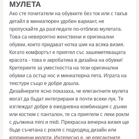
МУЛЕТА
Ако сте почитатели на обувките без ток или с такъв
детайл в миниатюрен удобен вариант, не
пропускайте да разгледате по-отблизо мулетата.
Това са невероятно женствени и оригинални
обувки, които придават нотка шик на всяка визия.
Когато комфортът е приятел със зашеметяващата
красота - това е акробатика в дизайна на обувки!
Критериите за уместността на тези оригинални
обувки са остър нос и миниатюрна пета. Играта на
текстури също е добре дошла.
Дизайнерите ясно показаха, че елегантните мулета
могат да бъдат интегрирани в почти всеки лук. Те
изглеждат добре в ежедневна комбинация с дънки
или костюм с панталон, те са приятели с леки рокли
с дължина mini и midi. Прекрасна вечерна визия ще
бъде съчетана с рокля с подходящ дизайн или
копринени кюлоти. Интересно е, че елегантните