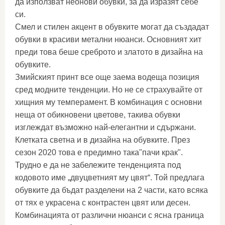
да използват неонови обувки, за да изразят себе
си.
Смел и стилен акцент в обувките могат да създадат
обувки в красиви метални нюанси. Основният хит
преди това беше среброто и златото в дизайна на
обувките.
Змийският принт все още заема водеща позиция
сред модните тенденции. Но не се страхувайте от
хищния му темперамент. В комбинация с основни
неща от обикновени цветове, такива обувки
изглеждат възможно най-елегантни и сдържани.
Клетката светна и в дизайна на обувките. През
сезон 2020 това е предимно така"пачи крак".
Трудно е да не забележите тенденцията под
кодовото име „двуцветният му цвят“. Той предлага
обувките да бъдат разделени на 2 части, като всяка
от тях е украсена с контрастен цвят или десен.
Комбинацията от различни нюанси с ясна граница