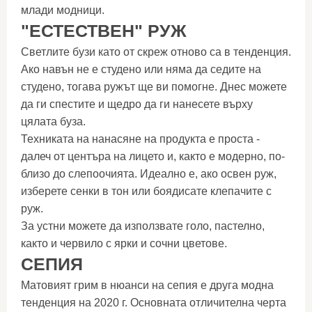
млади модници.
"ЕСТЕСТВЕН" РУЖ
Светлите бузи като от скреж отново са в тенденция.
Ако навън не е студено или няма да седите на
студено, тогава ружът ще ви помогне. Днес можете
да ги спестите и щедро да ги нанесете върху
цялата буза.
Техниката на нанасяне на продукта е проста -
далеч от центъра на лицето и, както е модерно, по-
близо до слепоочията. Идеално е, ако освен руж,
изберете сенки в тон или боядисате клепачите с
руж.
За устни можете да използвате голо, пастелно,
както и червило с ярки и сочни цветове.
СЕПИЯ
Матовият грим в нюанси на сепия е друга модна
тенденция на 2020 г. Основната отличителна черта