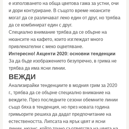
е използването на обща цветова гама за устни, очи
и дори контуриране. В същото време нюансите
могат да се различават леко един от друг, но трябва
да се комбинират един с друг.
Специално внимание трябва да се обърне на
нюансите на кафето, които изглеждат много
привлекателни с меко оцветяване.
Интересно! Акценти 2020: основни тенденции
За да бъде изображението безупречно, в грима не
трябва да има ясни линии.
ВЕЖДИ
Анализирайки тенденциите в модния грим за 2020
г., трябва да се обърне специално внимание на
веждите. През последните сезони обемните линии
също бяха в тенденция, но през новата година
гримьорите решиха да дадат предпочитание на
естествеността. Липсата на ярък цвят и ясни
линии, нюанс, който точно съответства на цвета на