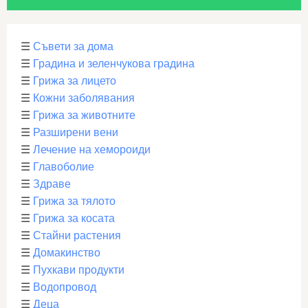
☰
Съвети за дома
☰
Градина и зеленчукова градина
☰
Грижа за лицето
☰
Кожни заболявания
☰
Грижа за животните
☰
Разширени вени
☰
Лечение на хемороиди
☰
Главоболие
☰
Здраве
☰
Грижа за тялото
☰
Грижа за косата
☰
Стайни растения
☰
Домакинство
☰
Пухкави продукти
☰
Водопровод
☰
Деца