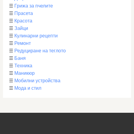
☰
Грижа за пчелите
☰
Прасета
☰
Красота
☰
Зайци
☰
Кулинарни рецепти
☰
Ремонт
☰
Редуциране на теглото
☰
Баня
☰
Техника
☰
Маникюр
☰
Мобилни устройства
☰
Мода и стил