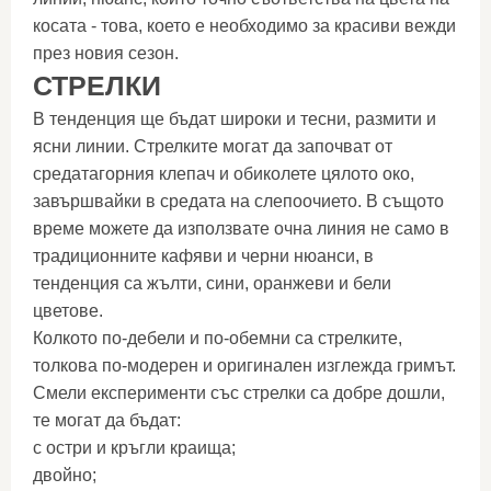
косата - това, което е необходимо за красиви вежди
през новия сезон.
СТРЕЛКИ
В тенденция ще бъдат широки и тесни, размити и
ясни линии. Стрелките могат да започват от
средатагорния клепач и обиколете цялото око,
завършвайки в средата на слепоочието. В същото
време можете да използвате очна линия не само в
традиционните кафяви и черни нюанси, в
тенденция са жълти, сини, оранжеви и бели
цветове.
Колкото по-дебели и по-обемни са стрелките,
толкова по-модерен и оригинален изглежда гримът.
Смели експерименти със стрелки са добре дошли,
те могат да бъдат:
с остри и кръгли краища;
двойно;