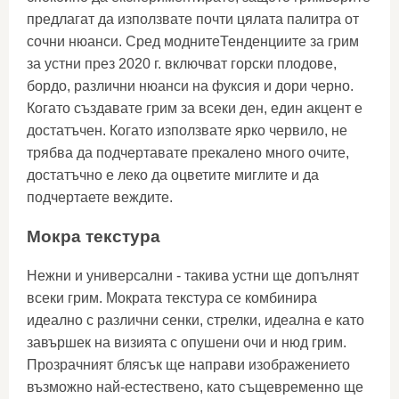
предлагат да използвате почти цялата палитра от
сочни нюанси. Сред моднитеТенденциите за грим
за устни през 2020 г. включват горски плодове,
бордо, различни нюанси на фуксия и дори черно.
Когато създавате грим за всеки ден, един акцент е
достатъчен. Когато използвате ярко червило, не
трябва да подчертавате прекалено много очите,
достатъчно е леко да оцветите миглите и да
подчертаете веждите.
Мокра текстура
Нежни и универсални - такива устни ще допълнят
всеки грим. Мократа текстура се комбинира
идеално с различни сенки, стрелки, идеална е като
завършек на визията с опушени очи и нюд грим.
Прозрачният блясък ще направи изображението
възможно най-естествено, като същевременно ще