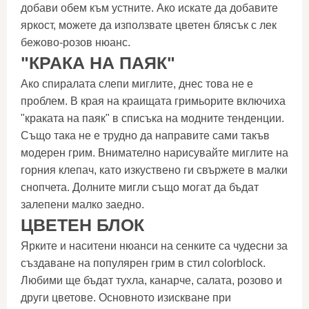
добави обем към устните. Ако искате да добавите
яркост, можете да използвате цветен блясък с лек
бежово-розов нюанс.
"КРАКА НА ПАЯК"
Ако спиралата слепи миглите, днес това не е
проблем. В края на краищата гримьорите включиха
"краката на паяк" в списъка на модните тенденции.
Също така не е трудно да направите сами такъв
модерен грим. Внимателно нарисувайте миглите на
горния клепач, като изкуствено ги свържете в малки
снопчета. Долните мигли също могат да бъдат
залепени малко заедно.
ЦВЕТЕН БЛОК
Ярките и наситени нюанси на сенките са чудесни за
създаване на популярен грим в стил colorblock.
Любими ще бъдат тухла, канарче, салата, розово и
други цветове. Основното изискване при