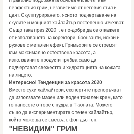
Правилно подбраната основа е ключът към
перфектния грим, независимо от неговия стил и
цвят. Скулптурирането, ясното подчертаване на
скулите и мощният хайлайтър постепенно изчезват.
Също така през 2020 г. е по-добре да се откажете
от използването на коректори, бронзанти, искри и
ружове с метален ефект. Гримьорите се стремят
към максимално естествена красота, а
използваните продукти трябва само да
подчертават свежестта и хидратацията на кожата
на лицето.
Интересно! Тенденции за красота 2020
Вместо сухи хайлайтери, експертите препоръчват
да използвате мазен или воден тонален крем, като
го нанесете отгоре с пудра в Т-зоната. Можете
също да експериментирате с течен хайлайтър,
който може да се смесва с фон дьо тен.
"НЕВИДИМ" ГРИМ