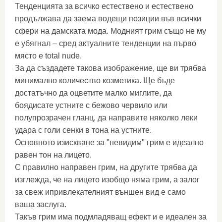
Тенденцията за всичко естествено и естествено
продължава да заема водещи позиции във всички
сфери на дамската мода. Модният грим също не му
е убягнал – сред актуалните тенденции на първо
място е total nude.
За да създадете такова изображение, ще ви трябва
минимално количество козметика. Ще бъде
достатъчно да оцветите малко миглите, да
боядисате устните с бежово червило или
полупрозрачен гланц, да направите няколко леки
удара с голи сенки в тона на устните.
Основното изискване за "невидим" грим е идеално
равен тон на лицето.
С правилно направен грим, на другите трябва да
изглежда, че на лицето изобщо няма грим, а залог
за свеж ипривлекателният външен вид е само
ваша заслуга.
Такъв грим има подмладяващ ефект и е идеален за