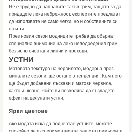
Не е трудно да направите такъв грим, защото за да
придадете лека небрежност, експертите предлагат
да използвате не само четки, но и собствените си
пръсти.
През новия сезон модниците трябва да обърнат
специално внимание на леко неподредения грим
без ясно очертани линии и преходи.
УСТНИ
Матовата текстура на червилото, модерна през
миналите сезони, ще остане в тенденция. Към него
ще бъдат добавени лъскави и матови червила,
както и нюанс, който ви позволява да създадете
ефект на целунати устни.
Ярки цветове
Ако модата иска да подчертае устните, можете
спокойно да експериментирате, защото гримьорите