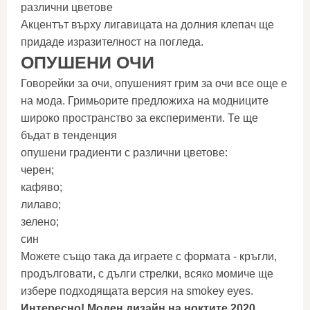
различни цветове
Акцентът върху лигавицата на долния клепач ще
придаде изразителност на погледа.
ОПУШЕНИ ОЧИ
Говорейки за очи, опушеният грим за очи все още е
на мода. Гримьорите предложиха на модниците
широко пространство за експерименти. Те ще
бъдат в тенденция
опушени градиенти с различни цветове:
черен;
кафяво;
лилаво;
зелено;
син
Можете също така да играете с формата - кръгли,
продълговати, с дълги стрелки, всяко момиче ще
избере подходящата версия на smokey eyes.
Интересно! Моден дизайн на ноктите 2020