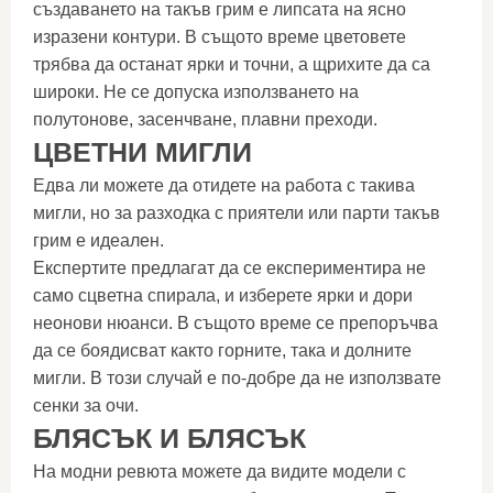
създаването на такъв грим е липсата на ясно
изразени контури. В същото време цветовете
трябва да останат ярки и точни, а щрихите да са
широки. Не се допуска използването на
полутонове, засенчване, плавни преходи.
ЦВЕТНИ МИГЛИ
Едва ли можете да отидете на работа с такива
мигли, но за разходка с приятели или парти такъв
грим е идеален.
Експертите предлагат да се експериментира не
само сцветна спирала, и изберете ярки и дори
неонови нюанси. В същото време се препоръчва
да се боядисват както горните, така и долните
мигли. В този случай е по-добре да не използвате
сенки за очи.
БЛЯСЪК И БЛЯСЪК
На модни ревюта можете да видите модели с