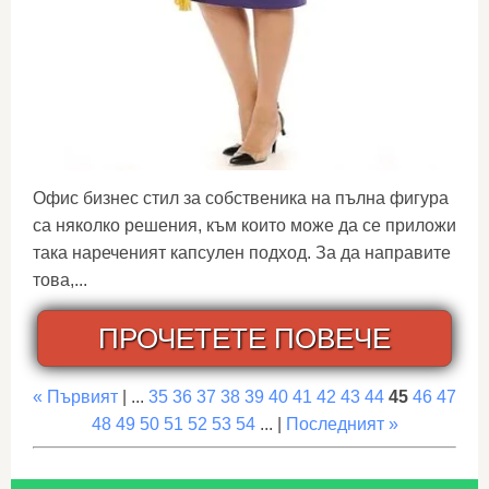
Офис бизнес стил за собственика на пълна фигура
са няколко решения, към които може да се приложи
така нареченият капсулен подход. За да направите
това,...
ПРОЧЕТЕТЕ ПОВЕЧЕ
« Първият
| ...
35
36
37
38
39
40
41
42
43
44
45
46
47
48
49
50
51
52
53
54
... |
Последният »