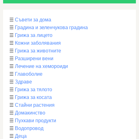
☰
Съвети за дома
☰
Градина и зеленчукова градина
☰
Грижа за лицето
☰
Кожни заболявания
☰
Грижа за животните
☰
Разширени вени
☰
Лечение на хемороиди
☰
Главоболие
☰
Здраве
☰
Грижа за тялото
☰
Грижа за косата
☰
Стайни растения
☰
Домакинство
☰
Пухкави продукти
☰
Водопровод
☰
Деца