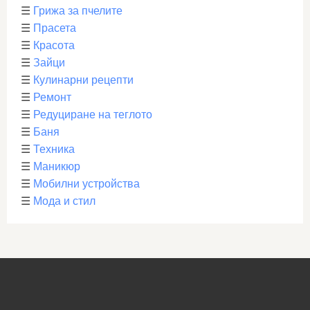
☰
Грижа за пчелите
☰
Прасета
☰
Красота
☰
Зайци
☰
Кулинарни рецепти
☰
Ремонт
☰
Редуциране на теглото
☰
Баня
☰
Техника
☰
Маникюр
☰
Мобилни устройства
☰
Мода и стил