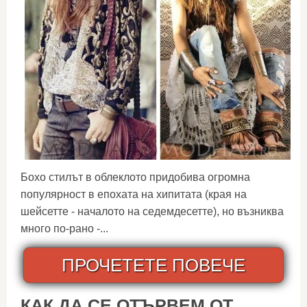
Бохо стилът в облеклото придобива огромна
популярност в епохата на хипитата (края на
шейсетте - началото на седемдесетте), но възниква
много по-рано -...
ПРОЧЕТЕТЕ ПОВЕЧЕ
КАК ДА СЕ ОТЪРВЕМ ОТ