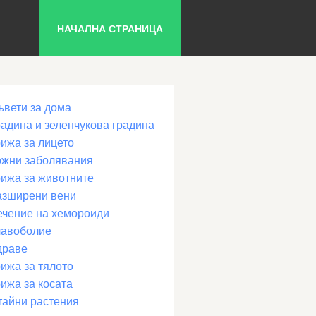
НАЧАЛНА СТРАНИЦА
ъвети за дома
радина и зеленчукова градина
рижа за лицето
ожни заболявания
рижа за животните
азширени вени
ечение на хемороиди
лавоболие
драве
ижа за тялото
ижа за косата
тайни растения