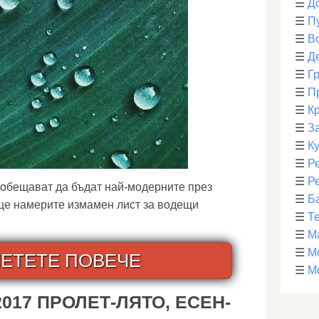
☰
Д
☰
П
☰
В
☰
Д
☰
Г
☰
П
☰
К
☰
З
☰
К
☰
Р
☰
Р
 обещават да бъдат най-модерните през
☰
Б
 ще намерите измамен лист за водещи
☰
Т
☰
М
☰
М
ЕТЕТЕ ПОВЕЧЕ
☰
М
017 ПРОЛЕТ-ЛЯТО, ЕСЕН-