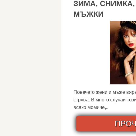
ЗИМА, СНИМКА,
МЪЖКИ
Повечето жени и мъже вярва
струва. В много случаи тоз
всяко момиче,...
ПРОЧ