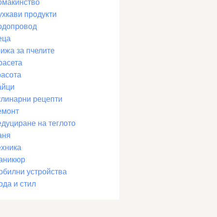
омакинство
ухкави продукти
одопровод
еца
рижа за пчелите
расета
расота
айци
улинарни рецепти
емонт
едуциране на теглото
аня
ехника
аникюр
обилни устройства
ода и стил