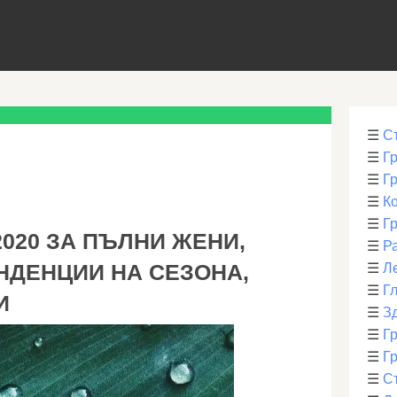
☰
С
☰
Г
☰
Г
☰
К
☰
Г
020 ЗА ПЪЛНИ ЖЕНИ,
☰
Р
НДЕНЦИИ НА СЕЗОНА,
☰
Л
☰
Г
И
☰
З
☰
Гр
☰
Гр
☰
С