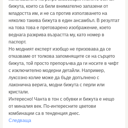
бижута, които са били внимателно запазени от
младостта им, и не са против използването на
няколко такива бижута в един ансамбъл. В резултат
на това това е претоварено изображение, което
веднага разкрива възрастта му, като номер в
паспорт.
Но модният експерт изобщо не призовава да се
отказваме от толкова запомнящите се на сърцето
бижута, той просто препоръчва да ги носите в чифт
с изключително модерни детайли. Например,
луксозно колие може да бъде допълнено с
лаконична верига, модни бижута с перли или
кристали.
Интересно! Чанта в тон с обувки и бижута е нещо
от миналия век. По-интересните цветови
комбинации са в тенденция днес.
Следваща