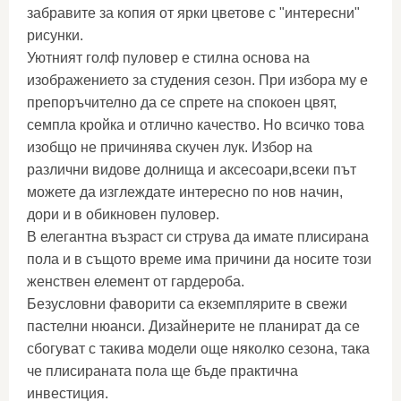
забравите за копия от ярки цветове с "интересни"
рисунки.
Уютният голф пуловер е стилна основа на
изображението за студения сезон. При избора му е
препоръчително да се спрете на спокоен цвят,
семпла кройка и отлично качество. Но всичко това
изобщо не причинява скучен лук. Избор на
различни видове долнища и аксесоари,всеки път
можете да изглеждате интересно по нов начин,
дори и в обикновен пуловер.
В елегантна възраст си струва да имате плисирана
пола и в същото време има причини да носите този
женствен елемент от гардероба.
Безусловни фаворити са екземплярите в свежи
пастелни нюанси. Дизайнерите не планират да се
сбогуват с такива модели още няколко сезона, така
че плисираната пола ще бъде практична
инвестиция.