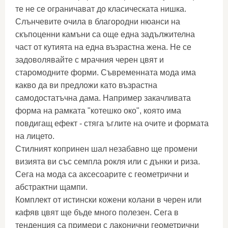
те не се ограничават до класическата нишка.
Слънчевите очила в благородни нюанси на
скъпоценни камъни са още една задължителна
част от кутията на една възрастна жена. Не се
задоволявайте с мрачния черен цвят и
старомодните форми. Съвременната мода има
какво да ви предложи като възрастна
самодостатъчна дама. Например закачливата
форма на рамката "котешко око", която има
повдигащ ефект - стяга ъглите на очите и формата
на лицето.
Стилният копринен шал незабавно ще промени
визията ви със семпла рокля или с дънки и риза.
Сега на мода са аксесоарите с геометрични и
абстрактни щампи.
Комплект от истински кожени колани в черен или
кафяв цвят ще бъде много полезен. Сега в
тенденция са примери с лаконични геометрични