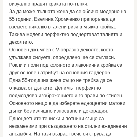
визуално правят краката по-тънки.
За да може пълната жена да се облича модерно на
55 години, Евелина Хромченко препоръчва да
вземете няколко вталени ризи в мъжка кройка.
Такива модели перфектно подчертават талията и
деколтето.
Основен джъмпер с V-образно деколте, което
удължава силуета, определено ще се съгласи.
Рокли и поли под коляното в лаконична кройка са
друг основен атрибут на основния гардероб.
Една 55-годишна жена също не трябва да се
отказва от дънките. Денимът перфектно
подмладява изображението и го прави по-стилен.
Основното нещо е да изберете едноцветни матови
дънки без излишно износване и декорация.
Едноцветните тениски и потници също са
незаменими при създаването на стилни ежедневни
ансамбли. На тази възраст вече си струва да