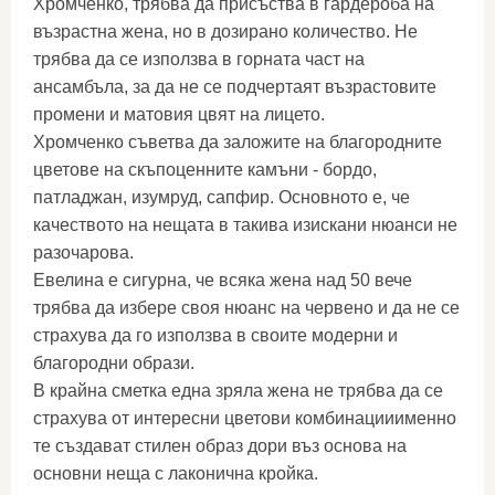
Хромченко, трябва да присъства в гардероба на
възрастна жена, но в дозирано количество. Не
трябва да се използва в горната част на
ансамбъла, за да не се подчертаят възрастовите
промени и матовия цвят на лицето.
Хромченко съветва да заложите на благородните
цветове на скъпоценните камъни - бордо,
патладжан, изумруд, сапфир. Основното е, че
качеството на нещата в такива изискани нюанси не
разочарова.
Евелина е сигурна, че всяка жена над 50 вече
трябва да избере своя нюанс на червено и да не се
страхува да го използва в своите модерни и
благородни образи.
В крайна сметка една зряла жена не трябва да се
страхува от интересни цветови комбинацииименно
те създават стилен образ дори въз основа на
основни неща с лаконична кройка.