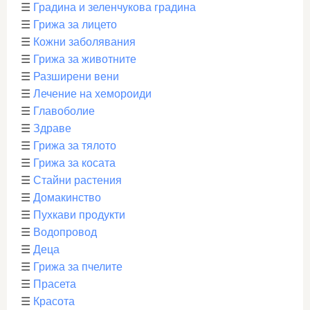
☰
Градина и зеленчукова градина
☰
Грижа за лицето
☰
Кожни заболявания
☰
Грижа за животните
☰
Разширени вени
☰
Лечение на хемороиди
☰
Главоболие
☰
Здраве
☰
Грижа за тялото
☰
Грижа за косата
☰
Стайни растения
☰
Домакинство
☰
Пухкави продукти
☰
Водопровод
☰
Деца
☰
Грижа за пчелите
☰
Прасета
☰
Красота