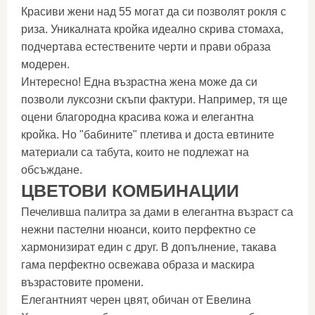
Красиви жени над 55 могат да си позволят рокля с
риза. Уникалната кройка идеално скрива стомаха,
подчертава естествените черти и прави образа
модерен.
Интересно! Една възрастна жена може да си
позволи луксозни скъпи фактури. Например, тя ще
оцени благородна красива кожа и елегантна
кройка. Но "бабините" плетива и доста евтините
материали са табута, които не подлежат на
обсъждане.
ЦВЕТОВИ КОМБИНАЦИИ
Печеливша палитра за дами в елегантна възраст са
нежни пастелни нюанси, които перфектно се
хармонизират един с друг. В допълнение, такава
гама перфектно освежава образа и маскира
възрастовите промени.
Елегантният черен цвят, обичан от Евелина