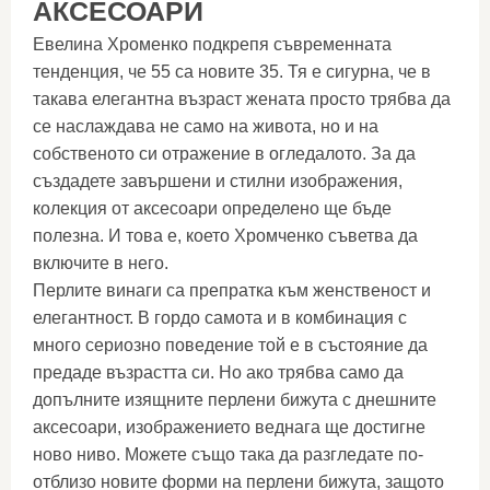
АКСЕСОАРИ
Евелина Хроменко подкрепя съвременната
тенденция, че 55 са новите 35. Тя е сигурна, че в
такава елегантна възраст жената просто трябва да
се наслаждава не само на живота, но и на
собственото си отражение в огледалото. За да
създадете завършени и стилни изображения,
колекция от аксесоари определено ще бъде
полезна. И това е, което Хромченко съветва да
включите в него.
Перлите винаги са препратка към женственост и
елегантност. В гордо самота и в комбинация с
много сериозно поведение той е в състояние да
предаде възрастта си. Но ако трябва само да
допълните изящните перлени бижута с днешните
аксесоари, изображението веднага ще достигне
ново ниво. Можете също така да разгледате по-
отблизо новите форми на перлени бижута, защото