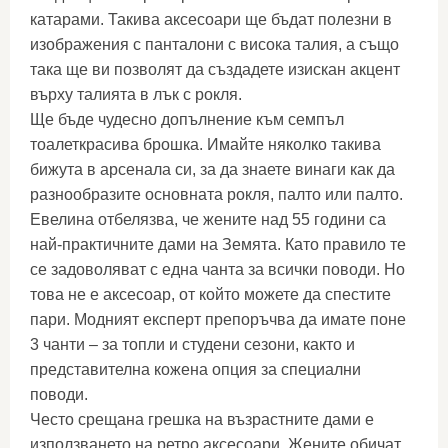
катарами. Такива аксесоари ще бъдат полезни в
изображения с панталони с висока талия, а също
така ще ви позволят да създадете изискан акцент
върху талията в лък с рокля.
Ще бъде чудесно допълнение към семпъл
тоалеткрасива брошка. Имайте няколко такива
бижута в арсенала си, за да знаете винаги как да
разнообразите основната рокля, палто или палто.
Евелина отбелязва, че жените над 55 години са
най-практичните дами на Земята. Като правило те
се задоволяват с една чанта за всички поводи. Но
това не е аксесоар, от който можете да спестите
пари. Модният експерт препоръчва да имате поне
3 чанти – за топли и студени сезони, както и
представителна кожена опция за специални
поводи.
Често срещана грешка на възрастните дами е
използването на ретро аксесоари. Жените обичат