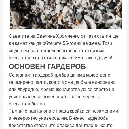
Съветите на Евелина Хромченко от тази статия ще
ви кажат как да облечете 55-годишна жена. Този
моден експерт определено знае пътя си към
елегантността и стила, така че има какво да учи!
ОСНОВЕН ГАРДЕРОБ
Основният гардероб трябва да има качествено
кашмирено палто, което може да бъде едноредно
или двуредно. Хроменко съветва да се спрете на
универсален основен цвят - но не черен, а
елегантен бежов.
Тъмните панталони с права кройка са незаменими
и невероятно универсални. Бизнес гардеробът
приветства стрелците с такива панталони, които