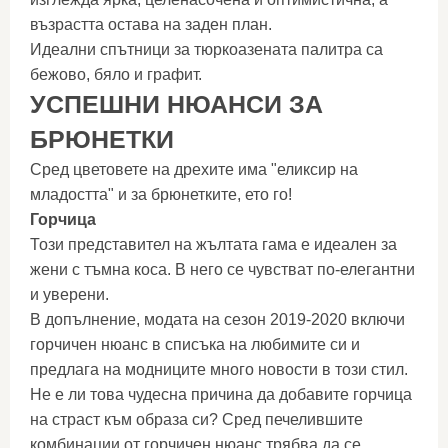
възрастта остава на заден план.
Идеални спътници за тюркоазената палитра са
бежово, бяло и графит.
УСПЕШНИ НЮАНСИ ЗА
БРЮНЕТКИ
Сред цветовете на дрехите има "еликсир на
младостта" и за брюнетките, ето го!
Горчица
Този представител на жълтата гама е идеален за
жени с тъмна коса. В него се чувстват по-елегантни
и уверени.
В допълнение, модата на сезон 2019-2020 включи
горчичен нюанс в списъка на любимите си и
предлага на модниците много новости в този стил.
Не е ли това чудесна причина да добавите горчица
на страст към образа си? Сред печелившите
комбинации от горчичен нюанс трябва да се