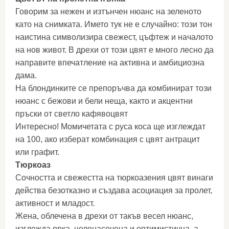
Говорим за нежен и изтънчен нюанс на зеленото
като на снимката. Името тук не е случайно: този тон
наистина символизира свежест, цъфтеж и началото
на нов живот. В дрехи от този цвят е много лесно да
направите впечатление на активна и амбициозна
дама.
На блондинките се препоръчва да комбинират този
нюанс с бежови и бели неща, както и акцентни
пръски от светло кафявоцвят
Интересно! Момичетата с руса коса ще изглеждат
на 100, ако изберат комбинация с цвят антрацит
или графит.
Тюркоаз
Сочността и свежестта на тюркоазения цвят винаги
действа безотказно и създава асоциация за пролет,
активност и младост.
Жена, облечена в дрехи от такъв весел нюанс,
изглежда ярка, целенасочена и оптимистична, а