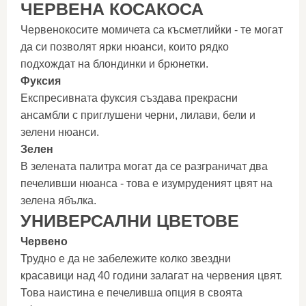
ЧЕРВЕНА КОСАКОСА
Червенокосите момичета са късметлийки - те могат
да си позволят ярки нюанси, които рядко
подхождат на блондинки и брюнетки.
Фуксия
Експресивната фуксия създава прекрасни
ансамбли с приглушени черни, лилави, бели и
зелени нюанси.
Зелен
В зелената палитра могат да се разграничат два
печеливши нюанса - това е изумруденият цвят на
зелена ябълка.
УНИВЕРСАЛНИ ЦВЕТОВЕ
Червено
Трудно е да не забележите колко звездни
красавици над 40 години залагат на червения цвят.
Това наистина е печеливша опция в своята