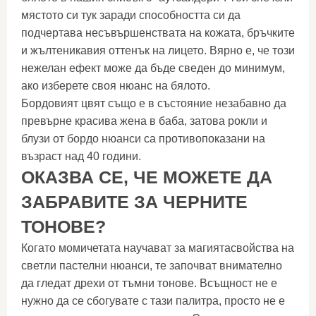
мястото си тук заради способността си да
подчертава несъвършенствата на кожата, бръчките
и жълтеникавия оттенък на лицето. Вярно е, че този
нежелан ефект може да бъде сведен до минимум,
ако изберете своя нюанс на бялото.
Бордовият цвят също е в състояние незабавно да
превърне красива жена в баба, затова рокли и
блузи от бордо нюанси са противопоказани на
възраст над 40 години.
ОКАЗВА СЕ, ЧЕ МОЖЕТЕ ДА
ЗАБРАВИТЕ ЗА ЧЕРНИТЕ
ТОНОВЕ?
Когато момичетата научават за магиятасвойства на
светли пастелни нюанси, те започват внимателно
да гледат дрехи от тъмни тонове. Всъщност не е
нужно да се сбогувате с тази палитра, просто не е