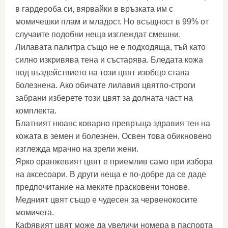
в гардероба си, вярвайки в връзката им с
момичешки плам и младост. Но всъщност в 99% от
случаите подобни неща изглеждат смешни.
Лилавата палитра също не е подходяща, тъй като
силно изкривява тена и състарява. Бледата кожа
под въздействието на този цвят изобщо става
болезнена. Ако обичате лилавия цвятпо-строги
забрани изберете този цвят за долната част на
комплекта.
Блатният нюанс коварно превръща здравия тен на
кожата в земен и болезнен. Освен това обикновено
изглежда мрачно на зрели жени.
Ярко оранжевият цвят е приемлив само при избора
на аксесоари. В други неща е по-добре да се даде
предпочитание на меките прасковени тонове.
Медният цвят също е чудесен за червенокосите
момичета.
Кафявият цвят може да увеличи номера в паспорта