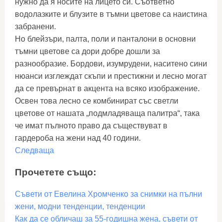
нужно да я носите на лицето си. Съответно
водолазките и блузите в тъмни цветове са наистина
забранени.
Но блейзъри, палта, поли и панталони в основни
тъмни цветове са дори добре дошли за
разнообразие. Бордови, изумрудени, наситено сини
нюанси изглеждат скъпи и престижни и лесно могат
да се превърнат в акцента на всяко изображение.
Освен това лесно се комбинират със светли
цветове от нашата „подмладяваща палитра“, така
че имат пълното право да съществуват в
гардероба на жени над 40 години.
Следваща
Прочетете също:
Съвети от Евелина Хромченко за снимки на пълни
жени, модни тенденции, тенденции
Как да се обличаш за 55-годишна жена, съвети от