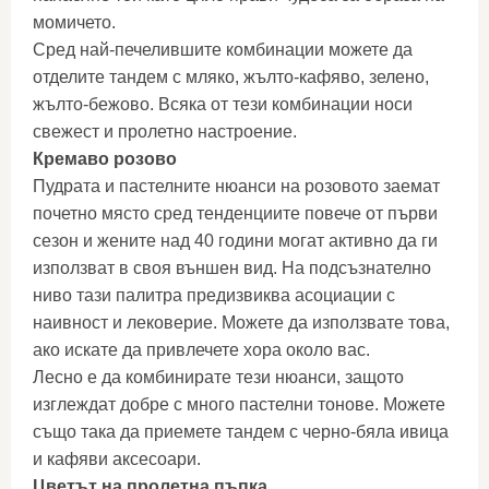
момичето.
Сред най-печелившите комбинации можете да
отделите тандем с мляко, жълто-кафяво, зелено,
жълто-бежово. Всяка от тези комбинации носи
свежест и пролетно настроение.
Кремаво розово
Пудрата и пастелните нюанси на розовото заемат
почетно място сред тенденциите повече от първи
сезон и жените над 40 години могат активно да ги
използват в своя външен вид. На подсъзнателно
ниво тази палитра предизвиква асоциации с
наивност и лековерие. Можете да използвате това,
ако искате да привлечете хора около вас.
Лесно е да комбинирате тези нюанси, защото
изглеждат добре с много пастелни тонове. Можете
също така да приемете тандем с черно-бяла ивица
и кафяви аксесоари.
Цветът на пролетна пъпка