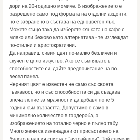
дори на 20-годишно момиче. В изображението е
разрешено само под формата на отделни акценти,
но е забранено в състава на едноцветен лък.
Можете също така да изберете сянката на кафе с
мляко или бежово като алтернатива - те изглеждат
по-стилни и аристократични.
Да направиш сивия цвят по-малко безличен и
скучен е цяло изкуство. Ако се съмнявате в
способностите си, дайте предпочитание на по-
весел панел.
Черният цвят е известен не само със своята
гъвкавост, но и със способността си да създава
впечатление за мрачност и да добавя поне 5
години към възрастта. Допустимо е само в
минимално количество в гардероба, а
изображението на тотално черно е пълно табу.
Много жени са изненадани от присъствието на
бялото в нашия списък с "аутсайдери". Той спечели