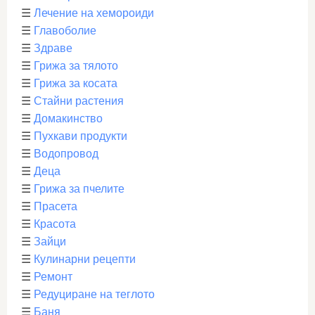
☰
Лечение на хемороиди
☰
Главоболие
☰
Здраве
☰
Грижа за тялото
☰
Грижа за косата
☰
Стайни растения
☰
Домакинство
☰
Пухкави продукти
☰
Водопровод
☰
Деца
☰
Грижа за пчелите
☰
Прасета
☰
Красота
☰
Зайци
☰
Кулинарни рецепти
☰
Ремонт
☰
Редуциране на теглото
☰
Баня