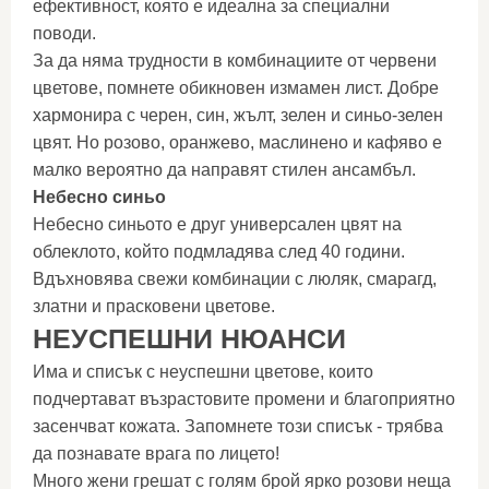
ефективност, която е идеална за специални
поводи.
За да няма трудности в комбинациите от червени
цветове, помнете обикновен измамен лист. Добре
хармонира с черен, син, жълт, зелен и синьо-зелен
цвят. Но розово, оранжево, маслинено и кафяво е
малко вероятно да направят стилен ансамбъл.
Небесно синьо
Небесно синьото е друг универсален цвят на
облеклото, който подмладява след 40 години.
Вдъхновява свежи комбинации с люляк, смарагд,
златни и прасковени цветове.
НЕУСПЕШНИ НЮАНСИ
Има и списък с неуспешни цветове, които
подчертават възрастовите промени и благоприятно
засенчват кожата. Запомнете този списък - трябва
да познавате врага по лицето!
Много жени грешат с голям брой ярко розови неща