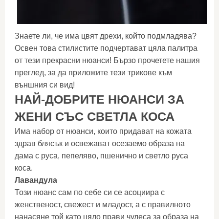
Знаете ли, че има цвят дрехи, който подмладява?
Освен това стилистите подчертават цяла палитра
от тези прекрасни нюанси! Бързо прочетете нашия
преглед, за да приложите тези трикове към
външния си вид!
НАЙ-ДОБРИТЕ НЮАНСИ ЗА
ЖЕНИ СЪС СВЕТЛА КОСА
Има набор от нюанси, които придават на кожата
здрав блясък и освежават осезаемо образа на
дама с руса, пепеляво, пшенично и светло руса
коса.
Лавандула
Този нюанс сам по себе си се асоциира с
женственост, свежест и младост, а с правилното
нанасяне той като цяло прави чудеса за образа на