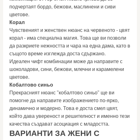
подчертаят бордо, бежови, маслинени и сиви
цветове.
Корал
Чувственият и женствен нюанс на червеното - цвят
корал - има специална магия. Това ще ви позволи
да разкриете нежността и чара на една дама, като в
същото време изглежда доста сдържано.
Идеален чифт комбинации може да направите с
шоколадови, сини, бежови, млечни и карамелени
цветове.
Кобалтово синьо
Прекрасният нюанс "кобалтово синьо" ще ви
помогне да направите изображението по-ярко,
динамично и модерно. Това е доста смел цвят,
който дава увереност и решителност и именно тези
качества създават асоциация с младостта.
ВАРИАНТИ ЗА ЖЕНИ С