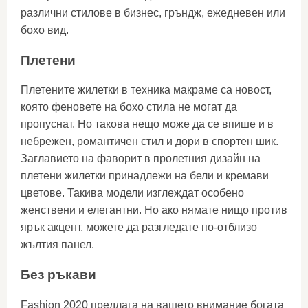
различни стилове в бизнес, гръндж, ежедневен или
бохо вид.
Плетени
Плетените жилетки в техника макраме са новост,
която феновете на бохо стила не могат да
пропуснат. Но такова нещо може да се впише и в
небрежен, романтичен стил и дори в спортен шик.
Заглавието на фаворит в пролетния дизайн на
плетени жилетки принадлежи на бели и кремави
цветове. Такива модели изглеждат особено
женствени и елегантни. Но ако нямате нищо против
ярък акцент, можете да разгледате по-отблизо
жълтия панел.
Без ръкави
Fashion 2020 предлага на вашето внимание богата