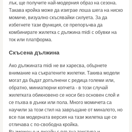
лък, ще получите най-модерния образ на сезона.
Такава кройка може да изиграе лоша шега на ниско
момиче, визуално скъсявайки силуета. За да
избегнете тази функция, се препоръчва да
комбинирате жилетка с дължина midi с обувки на
ток или платформа.
Скъсена дължина
Ако дължината midi не ви харесва, обърнете
внимание на съкратените жилетки. Такива модели
могат да бъдат допълнени с редица големи или,
обратно, миниатюрни копчета - в този случай
жилетката обикновено се носи без основен слой и
се пъхва в дънки или пола. Много момичета са
научили за този стил на завръщане от миналото, но
все пак модерната версия на тази жилетка ще се
отличава с по-свободна кройка.
Възможен е и дизайн с плътна текстура и