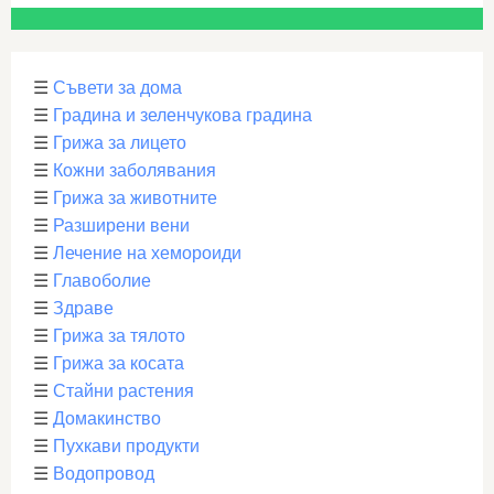
☰
Съвети за дома
☰
Градина и зеленчукова градина
☰
Грижа за лицето
☰
Кожни заболявания
☰
Грижа за животните
☰
Разширени вени
☰
Лечение на хемороиди
☰
Главоболие
☰
Здраве
☰
Грижа за тялото
☰
Грижа за косата
☰
Стайни растения
☰
Домакинство
☰
Пухкави продукти
☰
Водопровод