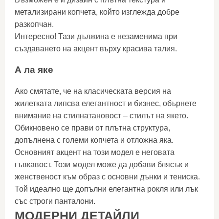
метализирани копчета, който изглежда добре
разкопчан.
Интересно! Тази дължина е незаменима при
създаването на акцент върху красива талия.
А ла яке
Ако смятате, че на класическата версия на
жилетката липсва елегантност и бизнес, обърнете
внимание на стилнатановост – стилът на якето.
Обикновено се прави от плътна структура,
допълнена с големи копчета и отложна яка.
Основният акцент на този модел е неговата
гъвкавост. Този модел може да добави блясък и
женственост към образ с основни дънки и тениска.
Той идеално ще допълни елегантна рокля или лък
със строги панталони.
МОДЕРНИ ДЕТАЙЛИ