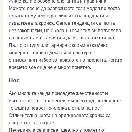
Жилетката е особено елегантна и практична.
Можете лесно да разпознаете този модел по доста
плътната му текстура, липсата на подплата и
издължената кройка. Сега в тенденция са палта
без закопчалки, но с колан. Този стил ви позволява
да подчертаете талията и да изглеждате стилно.
Палто от туид или гарнира с косъм е особено
модерно. Топлият декор или текстура е
оптималният избор за началото на пролетта, когато
времето все още не е много приятно.
Нос
Ако мислите как да придадете женственост и
изтънченост на пролетния външен вид, погледнете
текущата новост - жилетка в стила на нос.
Отличителна черта на оригиналната кройка са
прорезите за ръцете.
Пелерината се вписва идеално в тоалети от