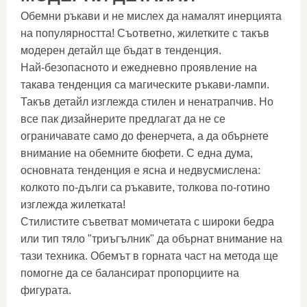
Обемни ръкави и не мислех да намалят инерцията
на популярността! Съответно, жилетките с такъв
модерен детайл ще бъдат в тенденция.
Най-безопасното и ежедневно проявление на
такава тенденция са магическите ръкави-лампи.
Такъв детайл изглежда стилен и ненатрапчив. Но
все пак дизайнерите предлагат да не се
ограничавате само до фенерчета, а да обърнете
внимание на обемните бюфети. С една дума,
основната тенденция е ясна и недвусмислена:
колкото по-дълги са ръкавите, толкова по-готино
изглежда жилетката!
Стилистите съветват момичетата с широки бедра
или тип тяло "триъгълник" да обърнат внимание на
тази техника. Обемът в горната част на метода ще
помогне да се балансират пропорциите на
фигурата.