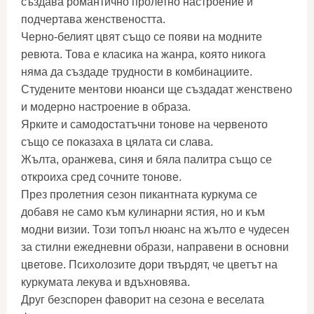
създава романтично пролетно настроение и
подчертава женствеността.
Черно-белият цвят също се появи на модните
ревюта. Това е класика на жанра, която никога
няма да създаде трудности в комбинациите.
Студените ментови нюанси ще създадат женствено
и модерно настроение в образа.
Ярките и самодостатъчни тонове на червеното
също се показаха в цялата си слава.
Жълта, оранжева, синя и бяла палитра също се
откроиха сред сочните тонове.
През пролетния сезон пикантната куркума се
добавя не само към кулинарни ястия, но и към
модни визии. Този топъл нюанс на жълто е чудесен
за стилни ежедневни образи, направени в основни
цветове. Психолозите дори твърдят, че цветът на
куркумата лекува и вдъхновява.
Друг безспорен фаворит на сезона е веселата