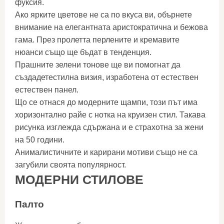
фуксия.
Ако ярките цветове не са по вкуса ви, обърнете
внимание на елегантната аристократична и бежова
гама. През пролетта перлените и кремавите
нюанси също ще бъдат в тенденция.
Прашните зелени тонове ще ви помогнат да
създадетестилна визия, изработена от естествен
естествен панел.
Що се отнася до модерните щампи, този път има
хоризонтално райе с нотка на круизен стил. Такава
рисунка изглежда сдържана и е страхотна за жени
на 50 години.
Анималистичните и карирани мотиви също не са
загубили своята популярност.
МОДЕРНИ СТИЛОВЕ
Палто