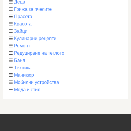
☰
Деца
☰
Грижа за пчелите
☰
Прасета
☰
Красота
☰
Зайци
☰
Кулинарни рецепти
☰
Ремонт
☰
Редуциране на теглото
☰
Баня
☰
Техника
☰
Маникюр
☰
Мобилни устройства
☰
Мода и стил