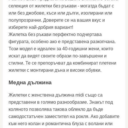
селекция от жилетки без ръкави - могатда бъдат с
или без джобове, къси или дълги, изолирани или
полупрозрачни. Доверете се на вашия вкус и
изберете най-добрия вариант!
Жилетка без ръкави перфектно подчертава
фигурата, особено ако е представена разкопчана.
Този модел е идеален за 40-годишни жени, които
искат да видят своите образи по-завършени и
стилни. Те се препоръчват да комбинират плетени
жилетки с монтирани дъна и високи обувки.
Медна дължина
Жилетки с женствена дължина midi също са
представени в голямо разнообразие. Знакът под
коляното позволява такова облекло да бъде
самодостатъчен заместител на рокля. Ако добавите
към него колан и романтична блуза с волани или