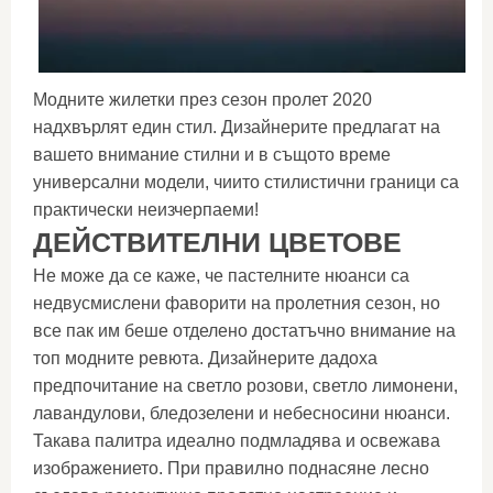
Модните жилетки през сезон пролет 2020
надхвърлят един стил. Дизайнерите предлагат на
вашето внимание стилни и в същото време
универсални модели, чиито стилистични граници са
практически неизчерпаеми!
ДЕЙСТВИТЕЛНИ ЦВЕТОВЕ
Не може да се каже, че пастелните нюанси са
недвусмислени фаворити на пролетния сезон, но
все пак им беше отделено достатъчно внимание на
топ модните ревюта. Дизайнерите дадоха
предпочитание на светло розови, светло лимонени,
лавандулови, бледозелени и небесносини нюанси.
Такава палитра идеално подмладява и освежава
изображението. При правилно поднасяне лесно