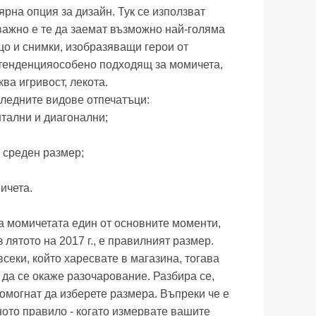
рна опция за дизайн. Тук се използват
важно е те да заемат възможно най-голяма
що и снимки, изобразяващи герои от
тенденцияособено подходящ за момичета,
ва игривост, лекота.
ледните видове отпечатъци:
нтални и диагонални;
 среден размер;
ичета.
за момичетата един от основните моменти,
 лятото на 2017 г., е правилният размер.
секи, който харесвате в магазина, тогава
 да се окаже разочарование. Разбира се,
омогнат да изберете размера. Въпреки че е
ото правило - когато измервате вашите