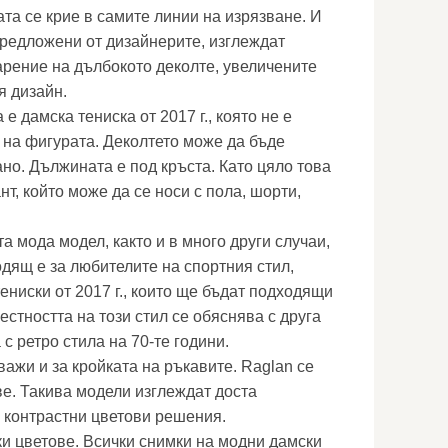
ата се крие в самите линии на изрязване. И
предложени от дизайнерите, изглеждат
рение на дълбокото деколте, увеличените
я дизайн.
 е дамска тениска от 2017 г., която не е
 на фигурата. Деколтето може да бъде
но. Дължината е под кръста. Като цяло това
т, който може да се носи с пола, шорти,
а мода модел, както и в много други случаи,
одящ е за любителите на спортния стил,
ениски от 2017 г., които ще бъдат подходящи
естността на този стил се обяснява с друга
с ретро стила на 70-те години.
важи и за кройката на ръкавите. Raglan се
ве. Такива модели изглеждат доста
 контрастни цветови решения.
ки цветове. Всички снимки на модни дамски