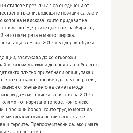
чни стилове през 2017 г. са обединени от
тествени тъкани, водещите позиции са заети
о коприна и вискоза, които придават на
агородство. Е, ярките цветове, разбира се,
ъй като палитрата е много широка.
нски гащи за мъже 2017 и модерни обувки
денции, заслужава да се отбележи
зайнери към дължини до средата на бедрото
ъдат както плътно прилепнали опции, така и
т тях е напълно способен да замени рокля,
 зависи от желанието на самата мода.
 модни дамски тениски за лятото на 2017 г.
голямо - от изрязани топове, които леко
и, наречени bonda, които трудно могат да
ези минималистични опции понякога се
иващ гърдите. Препоръчителни са, ако имате
ние да го покажете.