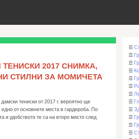
☰
С
☰
Г
☰
Г
ТЕНИСКИ 2017 СНИМКА,
☰
К
НИ СТИЛНИ ЗА МОМИЧЕТА
☰
Г
☰
Р
☰
Л
дамски тениски от 2017 г. вероятно ще
☰
Г
о едно от основните места в гардероба. По
☰
З
а и удобството те са на второ място след
☰
Гр
☰
Гр
☰
С