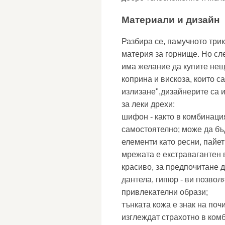
Материали и дизайн
Разбира се, памучното трик
материя за горнище. Но сле
има желание да купите нещ
коприна и вискоза, които с
излизане",дизайнерите са 
за леки дрехи:
шифон - както в комбинаци
самостоятелно; може да бъ
елементи като ресни, пайет
мрежата е екстравагантен в
красиво, за предпочитане 
дантела, гипюр - ви позвол
привлекателни образи;
тънката кожа е знак на поч
изглеждат страхотно в ком