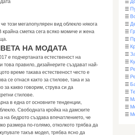
одата
☰
Д
☰
П
☰
В
 че този мегапопулярен вид облекло някога
☰
Д
 В крайна сметка сега всяко момиче и жена
☰
Г
ща.
☰
П
СВЕТА НА МОДАТА
☰
К
☰
З
017 е подчертаната естественост на
☰
К
и това правило, дизайнерите създават най-
☰
Р
щото време такава естественост често е
☰
Р
а се отнася както за стилове, така и за
☰
Б
о за какво говорим, струва си да
☰
Т
кретни стилове.
☰
М
рна в една от основните тенденции,
☰
М
облекло. Свободната кройка на дамските
☰
М
ата на бедрото създава впечатлението, че
лко размера по-голямо, отколкото трябва да
 купувате такъв модел, трябва ясно да