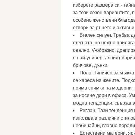
изберете размера си - тайн
за този сезон вариантите, 
особено женствени благода
отвори за ръцете и активни
Втален силует. Трябва да
стегната, но нежно приляга
овално, V-образно, драпира
е най-универсалният вариан
бричове, дънки.
Поло. Типичен за мъжкат
се хареса на жените. Подх
ноима снимки на модерни т
за носене дори в офиса. Ум
модна тенденция, свързана 
Реглан. Тази тенденция 
използва в различни стило
необичайни, главно поради
Естествени материи, яр