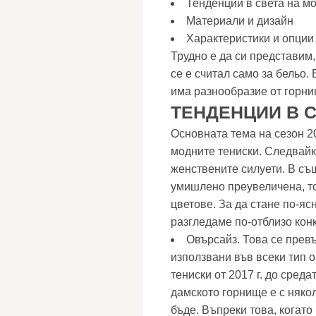
Тенденции в света на м
Материали и дизайн
Характеристики и опции
Трудно е да си представим,
се е считал само за бельо.
има разнообразие от горни
ТЕНДЕНЦИИ В 
Основната тема на сезон 2
модните тениски. Следвайк
женствените силуети. В съ
умишлено преувеличена, тов
цветове. За да стане по-ясн
разгледаме по-отблизо кон
Овърсайз. Това се превъ
използвани във всеки тип 
тениски от 2017 г. до сред
дамското горнище е с няко
бъде. Въпреки това, когато