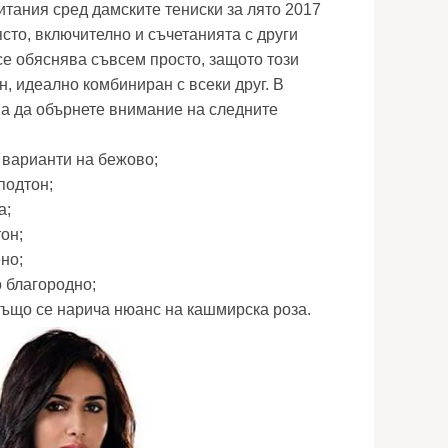
тания сред дамските тениски за лято 2017
сто, включително и съчетанията с други
се обяснява съвсем просто, защото този
, идеално комбиниран с всеки друг. В
а да обърнете внимание на следните
и варианти на бежово;
подтон;
а;
он;
но;
 благородно;
също се нарича нюанс на кашмирска роза.