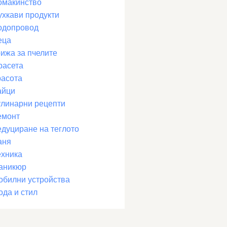
омакинство
ухкави продукти
одопровод
еца
рижа за пчелите
расета
расота
айци
улинарни рецепти
емонт
едуциране на теглото
аня
ехника
аникюр
обилни устройства
ода и стил