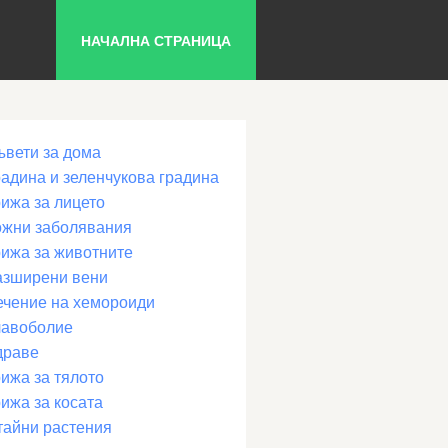
НАЧАЛНА СТРАНИЦА
ъвети за дома
радина и зеленчукова градина
рижа за лицето
ожни заболявания
рижа за животните
азширени вени
ечение на хемороиди
лавоболие
драве
ижа за тялото
ижа за косата
тайни растения