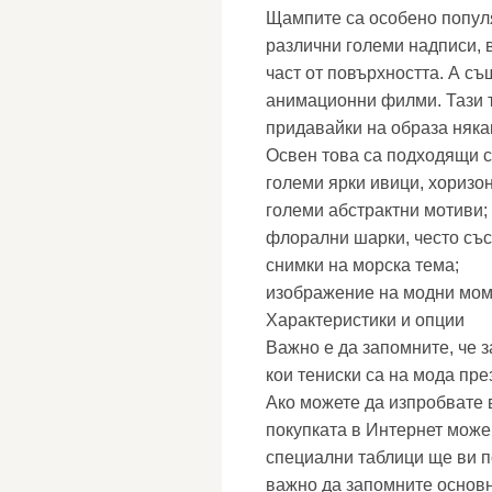
Щампите са особено популя
различни големи надписи, 
част от повърхността. А съ
анимационни филми. Тази 
придавайки на образа някак
Освен това са подходящи с
големи ярки ивици, хоризо
големи абстрактни мотиви;
флорални шарки, често със
снимки на морска тема;
изображение на модни мом
Характеристики и опции
Важно е да запомните, че 
кои тениски са на мода през
Ако можете да изпробвате в
покупката в Интернет може
специални таблици ще ви п
важно да запомните основн