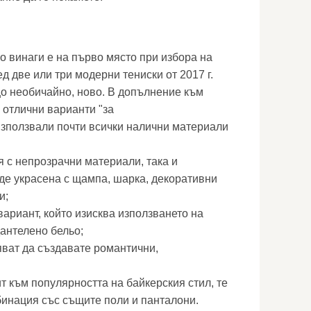
о винаги е на първо място при избора на
д две или три модерни тениски от 2017 г.
о необичайно, ново. В допълнение към
а отлични варианти "за
използвали почти всички налични материали
я с непрозрачни материали, така и
де украсена с щампа, шарка, декоративни
и;
ариант, който изисква използването на
дантелено бельо;
яват да създавате романтични,
ит към популярността на байкерския стил, те
бинация със същите поли и панталони.