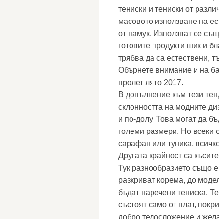
тениски и тениски от разли
масовото използване на ес
от памук. Използват се същ
готовите продукти шик и бл
трябва да са естествени, т
Обърнете внимание и на ба
пролет лято 2017.
В допълнение към тези тен
склонността на модните ди
и по-долу. Това могат да б
големи размери. Но всеки о
сарафан или туника, всичко
Другата крайност са късите
Тук разнообразието също е 
разкриват корема, до модел
бъдат наречени тениска. Т
състоят само от плат, покр
добро телосложение и жела