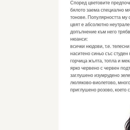
Според цветовите предпочи
бялото заема специално мя
тонове. Популярността му 
цвят е абсолютно неутрален
допълнение към него трябв
нюанси:
всички нюдови, т.е. телесн
наситено синьо със студен 
горчица жълта, топла и мек
ярко червено с червен подт
заглушено изумрудено зеле
люляково-виолетово, много
приглушено розово, което 