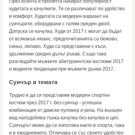
През есента и пролетта набират популярност
худитата и качулките. Те се различават по удобство
и комфорт. Худитата са модерен вариант на
суичърите, оборудвани с голям преден джоб.
Допуска се качулка. Худи от 2017 г. могат да бъдат
от всякакъв нюанс, предпочитанията са бежово,
синьо, лилаво. Худи са представени с къси,
удължении средно дълъг ръкав. Също така
разгледайте мъжките абитуриентски костюми 2017
и модните тенденции при мъжките дънки 2017.
Суичър в темата
Трудно е да си представим модерен спортен
костюм през 2017 г. без суичър - успешна
комбинация от дамски пуловер и риза. На външен
вид наподобява тънка качулка без качулка и цип.
Суичърът може да се използва както в спорта, така
и в ежедневието. Отличава се със своето удобство