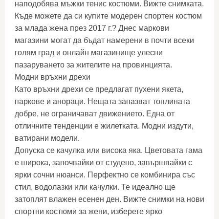
наподобява мъжки тенис костюми. Вижте снимката.
Къде можете да си купите модерен спортен костюм
за млада жена през 2017 г.? Днес маркови
магазини могат да бъдат намерени в почти всеки
голям град и онлайн магазинище улесни
пазаруването за жителите на провинцията.
Модни връхни дрехи
Като връхни дрехи се предлагат пухени якета,
паркове и анораци. Нещата запазват топлината
добре, не ограничават движението. Една от
отличните тенденции е жилетката. Модни издути,
ватирани модели.
Допуска се качулка или висока яка. Цветовата гама
е широка, започвайки от студено, завършвайки с
ярки сочни нюанси. Перфектно се комбинира със
стил, водолазки или качулки. Те идеално ще
затоплят влажен есенен ден. Вижте снимки на нови
спортни костюми за жени, изберете ярко