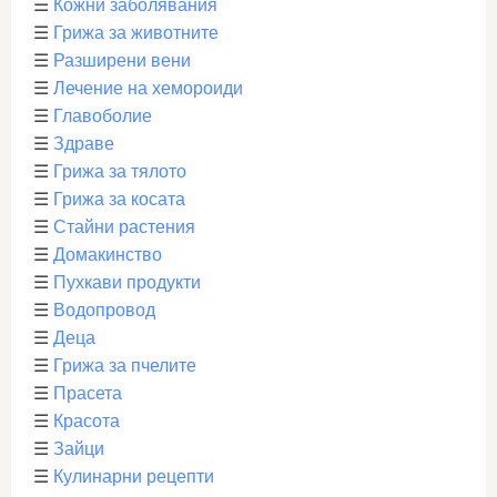
☰
Кожни заболявания
☰
Грижа за животните
☰
Разширени вени
☰
Лечение на хемороиди
☰
Главоболие
☰
Здраве
☰
Грижа за тялото
☰
Грижа за косата
☰
Стайни растения
☰
Домакинство
☰
Пухкави продукти
☰
Водопровод
☰
Деца
☰
Грижа за пчелите
☰
Прасета
☰
Красота
☰
Зайци
☰
Кулинарни рецепти