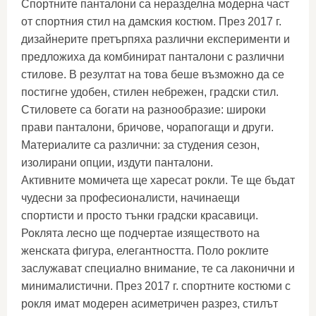
Спортните панталони са неразделна модерна част
от спортния стил на дамския костюм. През 2017 г.
дизайнерите претърпяха различни експерименти и
предложиха да комбинират панталони с различни
стилове. В резултат на това беше възможно да се
постигне удобен, стилен небрежен, градски стил.
Стиловете са богати на разнообразие: широки
прави панталони, бричове, чорапогащи и други.
Материалите са различни: за студения сезон,
изолирани опции, издути панталони.
Активните момичета ще харесат рокли. Те ще бъдат
чудесни за професионалисти, начинаещи
спортисти и просто тънки градски красавици.
Роклята лесно ще подчертае изяществото на
женската фигура, елегантността. Поло роклите
заслужават специално внимание, те са лаконични и
минималистични. През 2017 г. спортните костюми с
рокля имат модерен асиметричен разрез, стилът