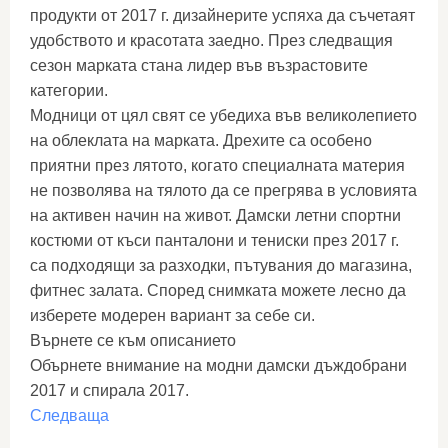
продукти от 2017 г. дизайнерите успяха да съчетаят
удобството и красотата заедно. През следващия
сезон марката стана лидер във възрастовите
категории.
Модници от цял ​​свят се убедиха във великолепието
на облеклата на марката. Дрехите са особено
приятни през лятото, когато специалната материя
не позволява на тялото да се прегрява в условията
на активен начин на живот. Дамски летни спортни
костюми от къси панталони и тениски през 2017 г.
са подходящи за разходки, пътувания до магазина,
фитнес залата. Според снимката можете лесно да
изберете модерен вариант за себе си.
Върнете се към описанието
Обърнете внимание на модни дамски дъждобрани
2017 и спирала 2017.
Следваща