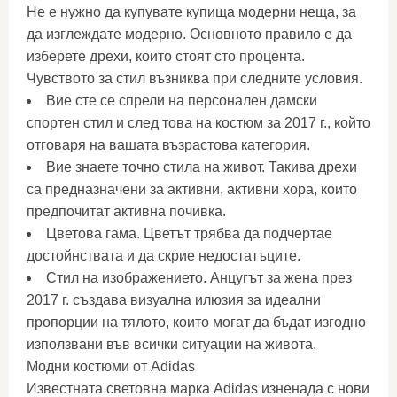
Не е нужно да купувате купища модерни неща, за
да изглеждате модерно. Основното правило е да
изберете дрехи, които стоят сто процента.
Чувството за стил възниква при следните условия.
Вие сте се спрели на персонален дамски
спортен стил и след това на костюм за 2017 г., който
отговаря на вашата възрастова категория.
Вие знаете точно стила на живот. Такива дрехи
са предназначени за активни, активни хора, които
предпочитат активна почивка.
Цветова гама. Цветът трябва да подчертае
достойнствата и да скрие недостатъците.
Стил на изображението. Анцугът за жена през
2017 г. създава визуална илюзия за идеални
пропорции на тялото, които могат да бъдат изгодно
използвани във всички ситуации на живота.
Модни костюми от Adidas
Известната световна марка Adidas изненада с нови