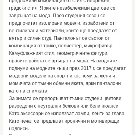
предложили комбинация от стил с небрежен,
градски стил. Ярките незабележими цветове се
завръщат на мода. През студения сезон се
предпочитат изолирани модели, изработени от
вентилирани материали, които ще предпазят от
вятър и силен студ. Панталонът се състои от
комбинация от трико, полиестер, микрофибър.
Камуфлажният стил, геометричните фигури,
правите райета се връщат на мода. На модните
подиуми на модните къщи през 2017 г. се предлагат
модерни модели на спортни костюми за жени и
момичета от тъмни обемни якета, ярки панталони
като на снимката.
За зимата се препоръчват тъмни студени цветове,
разредени с неутрални бежови или бели нюанси.
Като аксесоари се използват лампи, ленти за глава.
Като печат се предлагат иронични и мотивиращи
надписи.