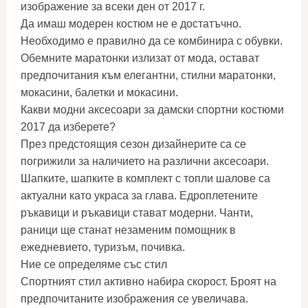
изображение за всеки ден от 2017 г.
Да имаш модерен костюм не е достатъчно.
Необходимо е правилно да се комбинира с обувки.
Обемните маратонки излизат от мода, остават
предпочитания към елегантни, стилни маратонки,
мокасини, балетки и мокасини.
Какви модни аксесоари за дамски спортни костюми
2017 да изберете?
През предстоящия сезон дизайнерите са се
погрижили за наличието на различни аксесоари.
Шапките, шапките в комплект с топли шалове са
актуални като украса за глава. Едроплетените
ръкавици и ръкавици стават модерни. Чанти,
раници ще станат незаменим помощник в
ежедневието, туризъм, почивка.
Ние се определяме със стил
Спортният стил активно набира скорост. Броят на
предпочитаните изображения се увеличава.