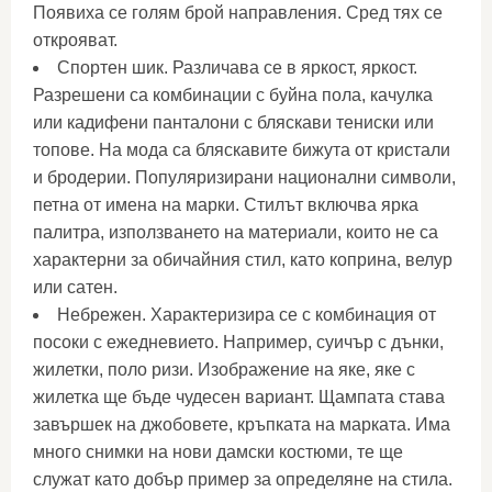
Появиха се голям брой направления. Сред тях се
открояват.
Спортен шик. Различава се в яркост, яркост.
Разрешени са комбинации с буйна пола, качулка
или кадифени панталони с бляскави тениски или
топове. На мода са бляскавите бижута от кристали
и бродерии. Популяризирани национални символи,
петна от имена на марки. Стилът включва ярка
палитра, използването на материали, които не са
характерни за обичайния стил, като коприна, велур
или сатен.
Небрежен. Характеризира се с комбинация от
посоки с ежедневието. Например, суичър с дънки,
жилетки, поло ризи. Изображение на яке, яке с
жилетка ще бъде чудесен вариант. Щампата става
завършек на джобовете, кръпката на марката. Има
много снимки на нови дамски костюми, те ще
служат като добър пример за определяне на стила.