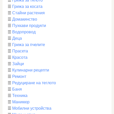
☰
Грижа за тялото
☰
Грижа за косата
☰
Стайни растения
☰
Домакинство
☰
Пухкави продукти
☰
Водопровод
☰
Деца
☰
Грижа за пчелите
☰
Прасета
☰
Красота
☰
Зайци
☰
Кулинарни рецепти
☰
Ремонт
☰
Редуциране на теглото
☰
Баня
☰
Техника
☰
Маникюр
☰
Мобилни устройства