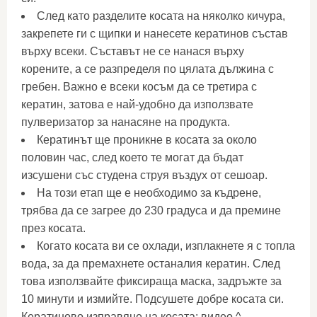
След като разделите косата на няколко кичура,
закрепете ги с щипки и нанесете кератинов състав
върху всеки. Съставът не се нанася върху
корените, а се разпределя по цялата дължина с
гребен. Важно е всеки косъм да се третира с
кератин, затова е най-удобно да използвате
пулверизатор за нанасяне на продукта.
Кератинът ще проникне в косата за около
половин час, след което те могат да бъдат
изсушени със студена струя въздух от сешоар.
На този етап ще е необходимо за къдрене,
трябва да се загрее до 230 градуса и да премине
през косата.
Когато косата ви се охлади, изплакнете я с топла
вода, за да премахнете останалия кератин. След
това използвайте фиксираща маска, задръжте за
10 минути и измийте. Подсушете добре косата си.
Кератиново изправяне на косата: видео ^