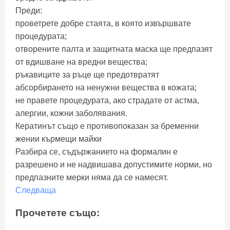
Преди:
проветрете добре стаята, в която извършвате
процедурата;
отворените палта и защитната маска ще предпазят
от вдишване на вредни вещества;
ръкавиците за ръце ще предотвратят
абсорбирането на ненужни вещества в кожата;
не правете процедурата, ако страдате от астма,
алергии, кожни заболявания.
Кератинът също е противопоказан за бременни
жении кърмещи майки
Разбира се, съдържанието на формалин е
разрешено и не надвишава допустимите норми, но
предпазните мерки няма да се намесят.
Следваща
Прочетете също: