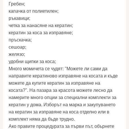
Гребен;
капачка от полиетилен;
ръкавици;
четка за нанасяне на кератин;
кератин за коса за изправяне;
пръскачка;
сешоар;
желязо;
удобни щипки за коса;
Много момичета се чудят: "Можете ли сами да
направите кератиново изправяне на косата и къде
можете да купите кератин за изправяне на
косата?". На пазара за красота можете лесно да
намерите много опции за специални комплекти за
кератин у дома. Изборът на марка и закупуването
на кератин за изправяне на коса отделно или в
комплект няма да бъде трудно.
Ако правите процедурата за първи път, обърнете