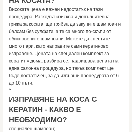
НА КОСАТА?
Високата цена е важен недостатък на тази
процедура. Разходът изисква и допълнителна
грижа за косата, ще трябва да закупите шампоан и
балсам без сулфати, а те са много по-скъпи от
обикновените шампоани. Можете да спестите
много пари, като направите сами кератиново
изправяне. Цената на специален комплект за
кератит у дома, разбира се, надвишава цената на
една салонна процедура, но такъв комплект ще
бъде достатъчен, за да извърши процедурата от 6
до 10 пъти.
^
ИЗПРАВЯНЕ НА КОСА С
КЕРАТИН - КАКВО Е
НЕОБХОДИМО?
специален шампоан;