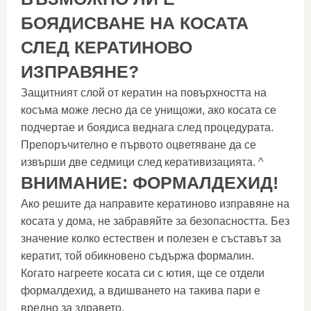
БОЯДИСВАНЕ НА КОСАТА
СЛЕД КЕРАТИНОВО
ИЗПРАВЯНЕ?
Защитният слой от кератин на повърхността на
косъма може лесно да се унищожи, ако косата се
подчертае и боядиса веднага след процедурата.
Препоръчително е първото оцветяване да се
извърши две седмици след керативизацията. ^
ВНИМАНИЕ: ФОРМАЛДЕХИД!
Ако решите да направите кератиново изправяне на
косата у дома, не забравяйте за безопасността. Без
значение колко естествен и полезен е съставът за
кератит, той обикновено съдържа формалин.
Когато нагреете косата си с ютия, ще се отдели
формалдехид, а вдишването на такива пари е
вредно за здравето.