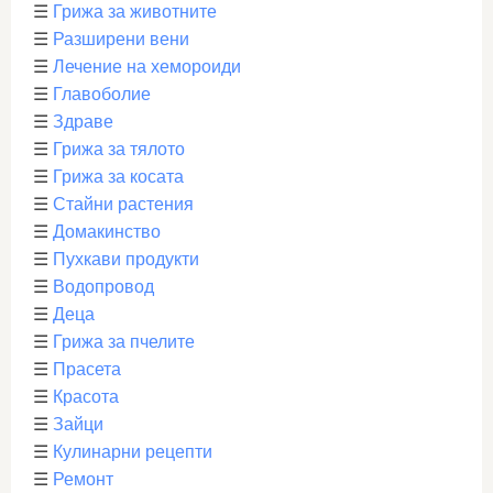
☰
Грижа за животните
☰
Разширени вени
☰
Лечение на хемороиди
☰
Главоболие
☰
Здраве
☰
Грижа за тялото
☰
Грижа за косата
☰
Стайни растения
☰
Домакинство
☰
Пухкави продукти
☰
Водопровод
☰
Деца
☰
Грижа за пчелите
☰
Прасета
☰
Красота
☰
Зайци
☰
Кулинарни рецепти
☰
Ремонт