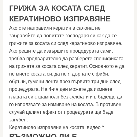
ГРИЖА ЗА КОСАТА СЛЕД
КЕРАТИНОВО ИЗПРАВЯНЕ
Ако сте направили кератин в салона, не
забравяйте да попитате господаря си как да се
грижите за косата си след кератиново изправяне.
Ако решите да извършите процедурата сами,
трябва предварително да разберете спецификата
на грижата за косата след кератит. Основното е да
не миете косата си, да не я дърпате с фиби,
обръчи, гумени ленти през първите три дни след
процедурата. На 4-ия ден можете да измиете
главата си с шампоан без сулфати и в бъдеще да
го използвате за измиване на косата. В противен
случай целият ефект от процедурата ще бъде
загубен.
Кератиново изправяне на косата: видео ^
ВЪЗМОЖНО ЛИ Е