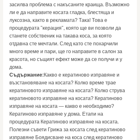
засилва проблема с накъсаните краища. Възможно
ли е да направите косата гладка, блестяща и
луксозна, както в рекламата? Така! Това е
процедурата "керация", която ще ви позволи да
станете собственик на такава коса, за която
отдавна сте мечтали. След като сте похарчили
много време и пари, ще го направите в салон за
красота, но същият ефект може да се получи и у
дома.
Съдържание:
Какво е кератиново изправяне и
възстановяване на косата? Колко време трае
кератиновото изправяне на косата? Колко струва
кератиновото изправяне на косата? Кератиново
изправяне на косата — какво е необходимо?
Кератиново изправяне у дома. Етапи на
процедурата Кератиново изправяне на косата.
Полезни съвети Грижа за косата след кератиново
изправяне Боядисване на коса след кератиново