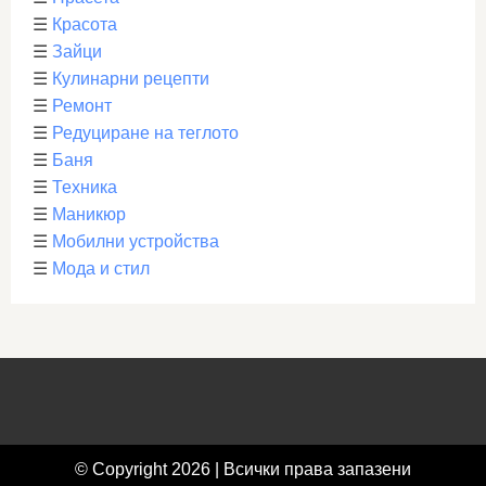
☰
Красота
☰
Зайци
☰
Кулинарни рецепти
☰
Ремонт
☰
Редуциране на теглото
☰
Баня
☰
Техника
☰
Маникюр
☰
Мобилни устройства
☰
Мода и стил
© Copyright 2026 | Всички права запазени