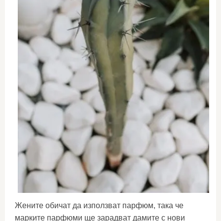
Жените обичат да използват парфюм, така че
марките парфюми ще зарадват дамите с нови