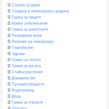
☰
Съвети за дома
☰
Градина и зеленчукова градина
☰
Грижа за лицето
☰
Кожни заболявания
☰
Грижа за животните
☰
Разширени вени
☰
Лечение на хемороиди
☰
Главоболие
☰
Здраве
☰
Грижа за тялото
☰
Грижа за косата
☰
Стайни растения
☰
Домакинство
☰
Пухкави продукти
☰
Водопровод
☰
Деца
☰
Грижа за пчелите
☰
Прасета