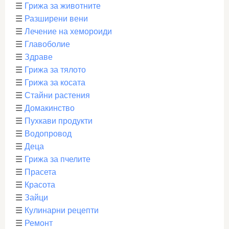
☰
Грижа за животните
☰
Разширени вени
☰
Лечение на хемороиди
☰
Главоболие
☰
Здраве
☰
Грижа за тялото
☰
Грижа за косата
☰
Стайни растения
☰
Домакинство
☰
Пухкави продукти
☰
Водопровод
☰
Деца
☰
Грижа за пчелите
☰
Прасета
☰
Красота
☰
Зайци
☰
Кулинарни рецепти
☰
Ремонт