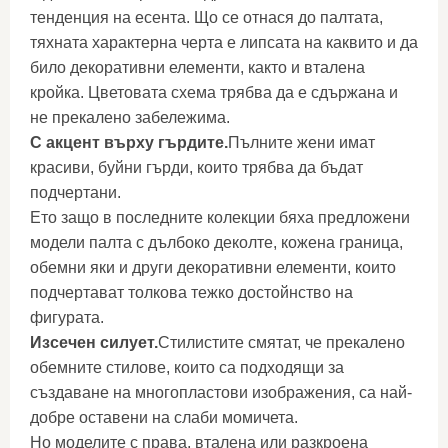
тенденция на есента. Що се отнася до палтата,
тяхната характерна черта е липсата на каквито и да
било декоративни елементи, както и вталена
кройка. Цветовата схема трябва да е сдържана и
не прекалено забележима.
С акцент върху гърдите.
Пълните жени имат
красиви, буйни гърди, които трябва да бъдат
подчертани.
Ето защо в последните колекции бяха предложени
модели палта с дълбоко деколте, кожена граница,
обемни яки и други декоративни елементи, които
подчертават толкова тежко достойнство на
фигурата.
Изсечен силует.
Стилистите смятат, че прекалено
обемните стилове, които са подходящи за
създаване на многопластови изображения, са най-
добре оставени на слаби момичета.
Но моделите с права, вталена или разкроена