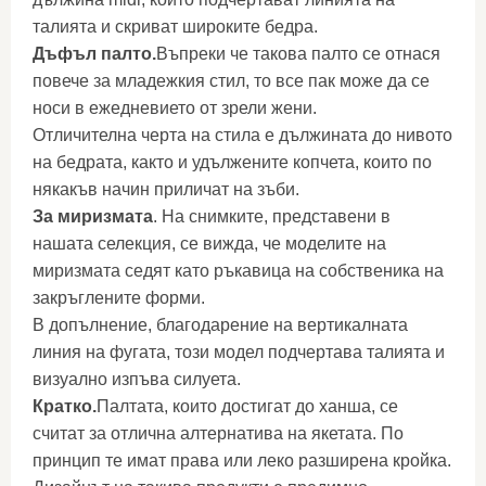
талията и скриват широките бедра.
Дъфъл палто.
Въпреки че такова палто се отнася
повече за младежкия стил, то все пак може да се
носи в ежедневието от зрели жени.
Отличителна черта на стила е дължината до нивото
на бедрата, както и удължените копчета, които по
някакъв начин приличат на зъби.
За миризмата
. На снимките, представени в
нашата селекция, се вижда, че моделите на
миризмата седят като ръкавица на собственика на
закръглените форми.
В допълнение, благодарение на вертикалната
линия на фугата, този модел подчертава талията и
визуално изпъва силуета.
Кратко.
Палтата, които достигат до ханша, се
считат за отлична алтернатива на якетата. По
принцип те имат права или леко разширена кройка.