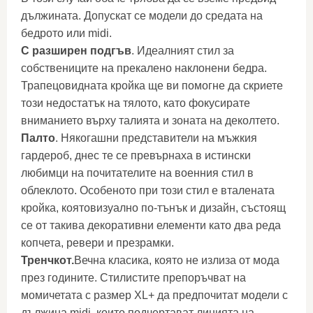
дължината. Допускат се модели до средата на
бедрото или midi.
С разширен подгъв
. Идеалният стил за
собствениците на прекалено наклонени бедра.
Трапецовидната кройка ще ви помогне да скриете
този недостатък на тялото, като фокусирате
вниманието върху талията и зоната на деколтето.
Палто
. Някогашни представители на мъжкия
гардероб, днес те се превърнаха в истински
любимци на почитателите на военния стил в
облеклото. Особеното при този стил е вталената
кройка, коятовизуално по-тънък и дизайн, състоящ
се от такива декоративни елементи като два реда
копчета, ревери и презрамки.
Тренчкот.
Вечна класика, която не излиза от мода
през годините. Стилистите препоръчват на
момичетата с размер XL+ да предпочитат модели с
дължина midi, които подчертават линията на