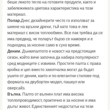
беше лекото тегло на готовите продукти, както и
забележимата цветова характеристика на този
материал.
Полар.
Днес дизайнерите често го използват за
шиене на връхни дрехи, тъй като това е лек
материал с висок топлообмен. Все пак трябва да се
има предвид, че поларът бързо се намокря и е
подходящ за носене само в сухо време.
Деним
. Дънкипалтото е новост на предстоящия
сезон, който вече започна да набира популярност
сред модниците с извивки. Простите палта с права
кройка и цип вместо закопчалка могат да бъдат
ушити от деним, както и по-елегантни стилове под
формата на двубортен модел, пашкул или
оверсайз.
Вълна
. Палто от вълнен плат има висока
топлопроводимост, практично е за носене и има
дълъг живот. Единственият недостатък на тези