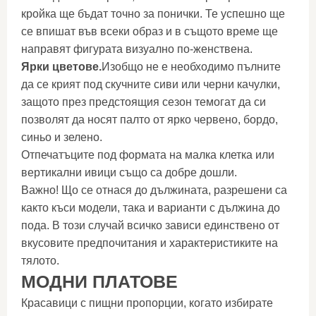
кройка ще бъдат точно за понички. Те успешно ще
се впишат във всеки образ и в същото време ще
направят фигурата визуално по-женствена.
Ярки цветове.
Изобщо не е необходимо пълните
да се крият под скучните сиви или черни качулки,
защото през предстоящия сезон темогат да си
позволят да носят палто от ярко червено, бордо,
синьо и зелено.
Отпечатъците под формата на малка клетка или
вертикални ивици също са добре дошли.
Важно! Що се отнася до дължината, разрешени са
както къси модели, така и варианти с дължина до
пода. В този случай всичко зависи единствено от
вкусовите предпочитания и характеристиките на
тялото.
МОДНИ ПЛАТОВЕ
Красавици с пищни пропорции, когато избирате