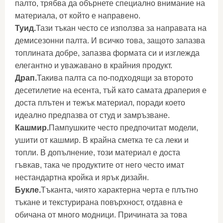
палто, трябва да обърнете специално внимание на
материала, от който е направено.
Туид.
Тази тъкан често се използва за направата на
демисезонни палта. И всичко това, защото запазва
топлината добре, запазва формата си и изглежда
елегантно и уважавано в крайния продукт.
Драп.
Такива палта са по-подходящи за второто
десетилетие на есента, тъй като самата драперия е
доста плътен и тежък материал, поради което
идеално предпазва от студ и замръзване.
Кашмир.
Пампушките често предпочитат модели,
ушити от кашмир. В крайна сметка те са леки и
топли. В допълнение, този материал е доста
гъвкав, така че продуктите от него често имат
нестандартна кройка и ярък дизайн.
Букле.
Тъканта, чиято характерна черта е плътно
тъкане и текстурирана повърхност, отдавна е
обичана от много модници. Причината за това