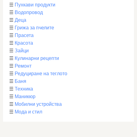
☰
Пухкави продукти
☰
Водопровод
☰
Деца
☰
Грижа за пчелите
☰
Прасета
☰
Красота
☰
Зайци
☰
Кулинарни рецепти
☰
Ремонт
☰
Редуциране на теглото
☰
Баня
☰
Техника
☰
Маникюр
☰
Мобилни устройства
☰
Мода и стил