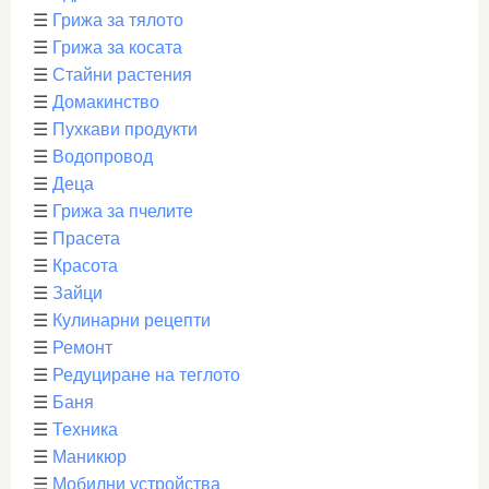
☰
Грижа за тялото
☰
Грижа за косата
☰
Стайни растения
☰
Домакинство
☰
Пухкави продукти
☰
Водопровод
☰
Деца
☰
Грижа за пчелите
☰
Прасета
☰
Красота
☰
Зайци
☰
Кулинарни рецепти
☰
Ремонт
☰
Редуциране на теглото
☰
Баня
☰
Техника
☰
Маникюр
☰
Мобилни устройства