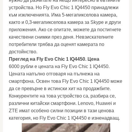
нужно да разчитате на нещо интересно в евтините
устройства. Но Fly Evo Chic 1 IQ4450 принадлежи
към изключенията. Има 5-мегапикселова камера,
както и 0,3-мегапикселова камера за Skype и други
приложения. Ако се опитате, можете да постигнете
качествени снимки през деня. Невзискателните
потребители трябва да оценят камерата по
достойнство.
Преглед на Fly Evo Chic 1 IQ4450. Цена
6000 рубли е цената на Fly Evo Chic 1 IQ4450.
Цената напълно отговаря на пълнежа на
смартфона. Освен това Fly Evo Chic 1 IQ4450 може
да се превърне в истински хит на продажбите.
Конкурентите на това устройство са, разбира се,
различни китайски смартфони. Lenovo, Huawei и
ZTE имат особено силни позиции в тази ценова
категория, но Fly Evo Chic 1 IQ4450 е изненадващ.