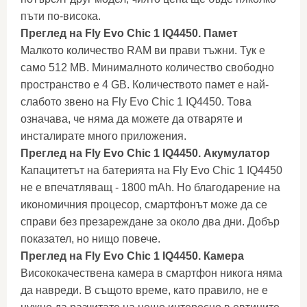
пъти по-висока.
Преглед на Fly Evo Chic 1 IQ4450. Памет
Малкото количество RAM ви прави тъжни. Тук е
само 512 MB. Минималното количество свободно
пространство е 4 GB. Количеството памет е най-
слабото звено на Fly Evo Chic 1 IQ4450. Това
означава, че няма да можете да отваряте и
инсталирате много приложения.
Преглед на Fly Evo Chic 1 IQ4450. Акумулатор
Капацитетът на батерията на Fly Evo Chic 1 IQ4450
не е впечатляващ - 1800 mAh. Но благодарение на
икономичния процесор, смартфонът може да се
справи без презареждане за около два дни. Добър
показател, но нищо повече.
Преглед на Fly Evo Chic 1 IQ4450. Камера
Висококачествена камера в смартфон никога няма
да навреди. В същото време, като правило, не е