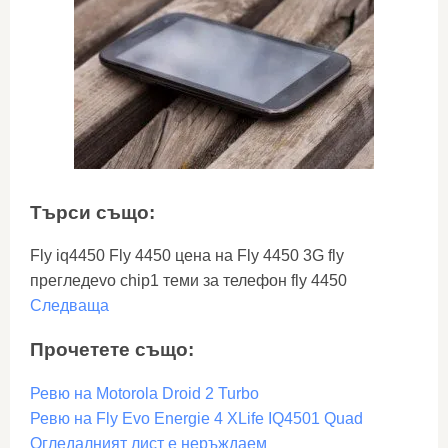
Търси също:
Fly iq4450 Fly 4450 цена на Fly 4450 3G fly
прегледevo chip1 теми за телефон fly 4450
Следваща
Прочетете също:
Ревю на Motorola Droid 2 Turbo
Ревю на Fly Evo Energie 4 XLife IQ4501 Quad
Огледалният лист е неръждаем