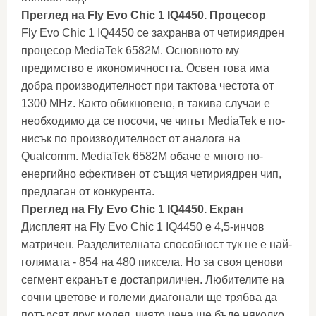
Преглед на Fly Evo Chic 1 IQ4450. Процесор
Fly Evo Chic 1 IQ4450 се захранва от четириядрен
процесор MediaTek 6582M. Основното му
предимство е икономичността. Освен това има
добра производителност при тактова честота от
1300 MHz. Както обикновено, в такива случаи е
необходимо да се посочи, че чипът MediaTek е по-
нисък по производителност от аналога на
Qualcomm. MediaTek 6582M обаче е много по-
енергийно ефективен от същия четириядрен чип,
предлаган от конкурента.
Преглед на Fly Evo Chic 1 IQ4450. Екран
Дисплеят на Fly Evo Chic 1 IQ4450 е 4,5-инчов
матричен. Разделителната способност тук не е най-
голямата - 854 на 480 пиксела. Но за своя ценови
сегмент екранът е достаприличен. Любителите на
сочни цветове и големи диагонали ще трябва да
потърсят друг модел, чиято цена ще бъде няколко