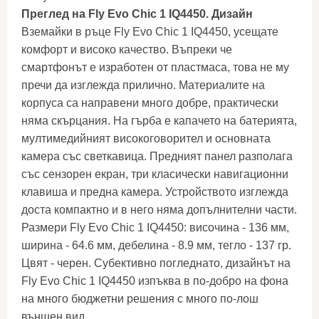
Преглед на Fly Evo Chic 1 IQ4450. Дизайн
Вземайки в ръце Fly Evo Chic 1 IQ4450, усещате
комфорт и високо качество. Въпреки че
смартфонът е изработен от пластмаса, това не му
пречи да изглежда прилично. Материалите на
корпуса са направени много добре, практически
няма скърцания. На гърба е капачето на батерията,
мултимедийният високоговорител и основната
камера със светкавица. Предният панел разполага
със сензорен екран, три класически навигационни
клавиша и предна камера. Устройството изглежда
доста компактно и в него няма допълнителни части.
Размери Fly Evo Chic 1 IQ4450: височина - 136 мм,
ширина - 64.6 мм, дебелина - 8.9 мм, тегло - 137 гр.
Цвят - черен. Субективно погледнато, дизайнът на
Fly Evo Chic 1 IQ4450 изпъква в по-добро на фона
на много бюджетни решения с много по-лош
външен вид.