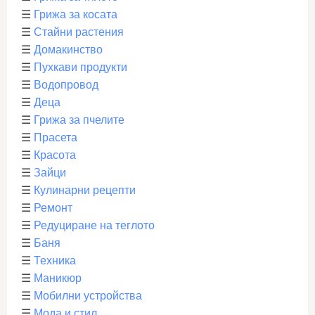
☰
Грижа за косата
☰
Стайни растения
☰
Домакинство
☰
Пухкави продукти
☰
Водопровод
☰
Деца
☰
Грижа за пчелите
☰
Прасета
☰
Красота
☰
Зайци
☰
Кулинарни рецепти
☰
Ремонт
☰
Редуциране на теглото
☰
Баня
☰
Техника
☰
Маникюр
☰
Мобилни устройства
☰
Мода и стил