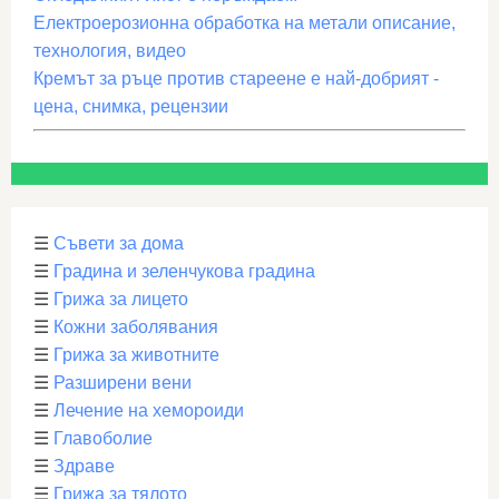
Електроерозионна обработка на метали описание,
технология, видео
Кремът за ръце против стареене е най-добрият -
цена, снимка, рецензии
☰
Съвети за дома
☰
Градина и зеленчукова градина
☰
Грижа за лицето
☰
Кожни заболявания
☰
Грижа за животните
☰
Разширени вени
☰
Лечение на хемороиди
☰
Главоболие
☰
Здраве
☰
Грижа за тялото