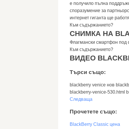
е получило пълна поддръжк
споразумение за партньорс
интернет гиганта ще работя
Към съдържанието?
СНИМКА НА BLA
Флагмански смартфон под ф
Към съдържанието?
ВИДЕО BLACKB
Търси също:
blackberry venice нов blackb
blackberry-venice-530.html b
Следваща
Прочетете също:
BlackBerry Classic цена