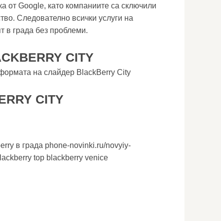
а от Google, като компаниите са сключили
тво. Следователно всички услуги на
т в града без проблеми.
CKBERRY CITY
ормата на слайдер BlackBerry City
ERRY CITY
erry в града phone-novinki.ru/novyiy-
lackberry top blackberry venice