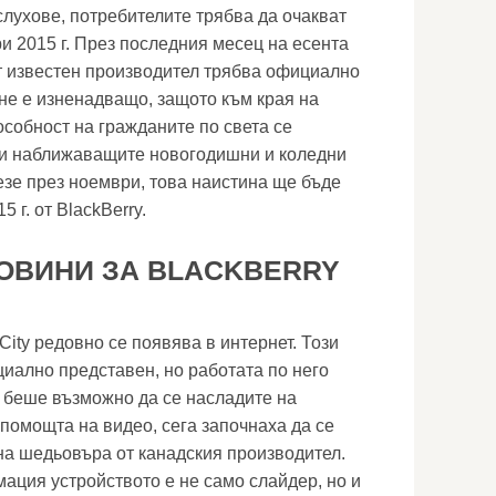
слухове, потребителите трябва да очакват
ри 2015 г. През последния месец на есента
 известен производител трябва официално
 не е изненадващо, защото към края на
особност на гражданите по света се
и наближаващите новогодишни и коледни
езе през ноември, това наистина ще бъде
 г. от BlackBerry.
ОВИНИ ЗА BLACKBERRY
ity редовно се появява в интернет. Този
иално представен, но работата по него
о беше възможно да се насладите на
 помощта на видео, сега започнаха да се
на шедьовъра от канадския производител.
ция устройството е не само слайдер, но и