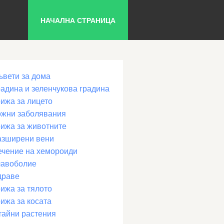
НАЧАЛНА СТРАНИЦА
ъвети за дома
радина и зеленчукова градина
рижа за лицето
ожни заболявания
рижа за животните
азширени вени
ечение на хемороиди
лавоболие
драве
ижа за тялото
ижа за косата
тайни растения