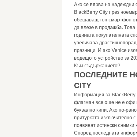
Ако се вярва на надеждни 
BlackBerry City през ноемв
обещаващ топ смартфон от
да влезе в продажба. Това
годината покупателната сп
увеличава драстичнопорад
празници. И ако Venice изл
водещото устройство за 2015
Към съдържанието?
ПОСЛЕДНИТЕ Н
CITY
Информация за BlackBerry C
флагман все още не е офиц
буквално кипи. Ако по-ран
притурката изключително с
появяват истински снимки 
Според последната информа