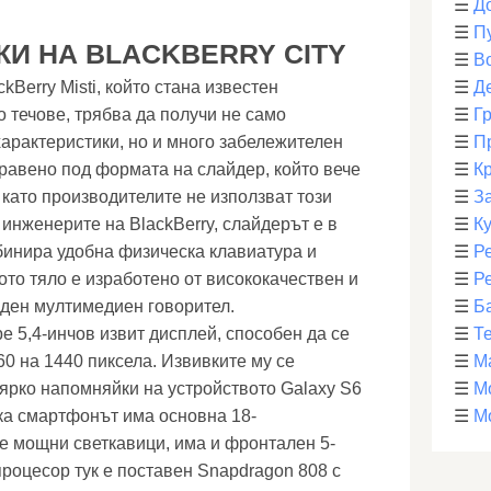
☰
Д
☰
П
И НА BLACKBERRY CITY
☰
В
Berry Misti, който стана известен
☰
Д
 течове, трябва да получи не само
☰
Г
арактеристики, но и много забележителен
☰
П
правено под формата на слайдер, който вече
☰
К
 като производителите не използват този
☰
З
инженерите на BlackBerry, слайдерът е в
☰
К
бинира удобна физическа клавиатура и
☰
Р
ото тяло е изработено от висококачествен и
☰
Р
ден мултимедиен говорител.
☰
Б
е 5,4-инчов извит дисплей, способен да се
☰
Т
0 на 1440 пиксела. Извивките му се
☰
М
 ярко напомняйки на устройството Galaxy S6
☰
М
ка смартфонът има основна 18-
☰
М
е мощни светкавици, има и фронтален 5-
процесор тук е поставен Snapdragon 808 с