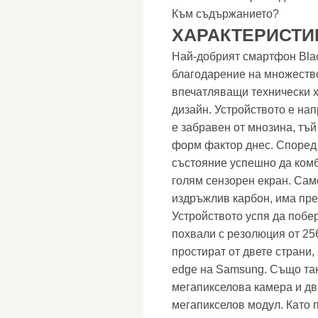
Към съдържанието?
ХАРАКТЕРИСТИК
Най-добрият смартфон Black
благодарение на множество
впечатляващи технически х
дизайн. Устройството е на
е забравен от мнозина, тъй
форм фактор днес. Според 
състояние успешно да ком
голям сензорен екран. Сам
издръжлив карбон, има пре
Устройството успя да побер
похвали с резолюция от 256
простират от двете страни,
edge на Samsung. Също та
мегапикселова камера и дв
мегапикселов модул. Като 