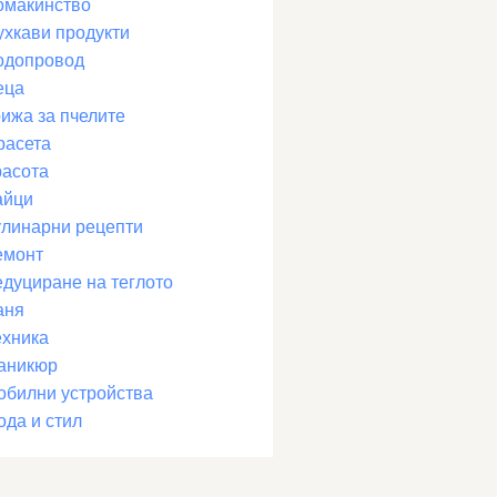
омакинство
ухкави продукти
одопровод
еца
рижа за пчелите
расета
расота
айци
улинарни рецепти
емонт
едуциране на теглото
аня
ехника
аникюр
обилни устройства
ода и стил