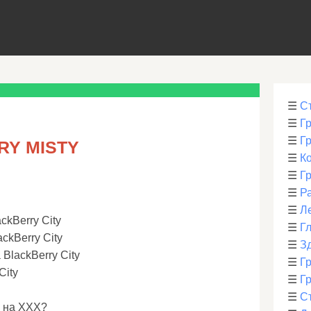
☰
С
☰
Г
☰
Г
RY MISTY
☰
К
☰
Г
☰
Р
☰
Л
ckBerry City
☰
Г
ackBerry City
☰
З
BlackBerry City
☰
Гр
City
☰
Гр
☰
С
и на XXX?