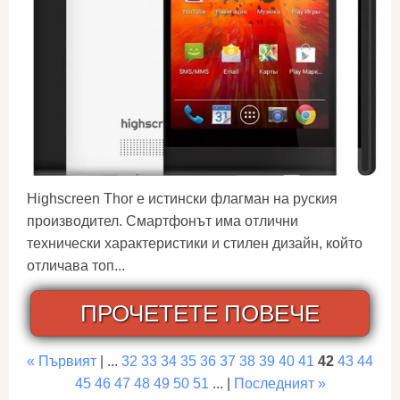
Highscreen Thor е истински флагман на руския
производител. Смартфонът има отлични
технически характеристики и стилен дизайн, който
отличава топ...
ПРОЧЕТЕТЕ ПОВЕЧЕ
« Първият
| ...
32
33
34
35
36
37
38
39
40
41
42
43
44
45
46
47
48
49
50
51
... |
Последният »