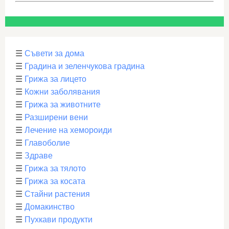
☰
Съвети за дома
☰
Градина и зеленчукова градина
☰
Грижа за лицето
☰
Кожни заболявания
☰
Грижа за животните
☰
Разширени вени
☰
Лечение на хемороиди
☰
Главоболие
☰
Здраве
☰
Грижа за тялото
☰
Грижа за косата
☰
Стайни растения
☰
Домакинство
☰
Пухкави продукти