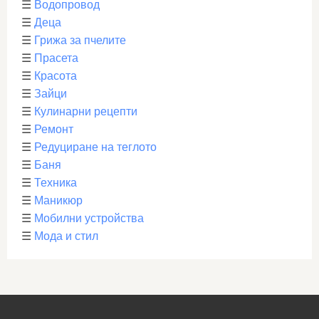
☰
Водопровод
☰
Деца
☰
Грижа за пчелите
☰
Прасета
☰
Красота
☰
Зайци
☰
Кулинарни рецепти
☰
Ремонт
☰
Редуциране на теглото
☰
Баня
☰
Техника
☰
Маникюр
☰
Мобилни устройства
☰
Мода и стил