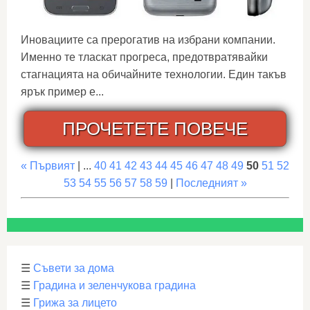
Иновациите са прерогатив на избрани компании.
Именно те тласкат прогреса, предотвратявайки
стагнацията на обичайните технологии. Един такъв
ярък пример е...
ПРОЧЕТЕТЕ ПОВЕЧЕ
« Първият
| ...
40
41
42
43
44
45
46
47
48
49
50
51
52
53
54
55
56
57
58
59
|
Последният »
☰
Съвети за дома
☰
Градина и зеленчукова градина
☰
Грижа за лицето