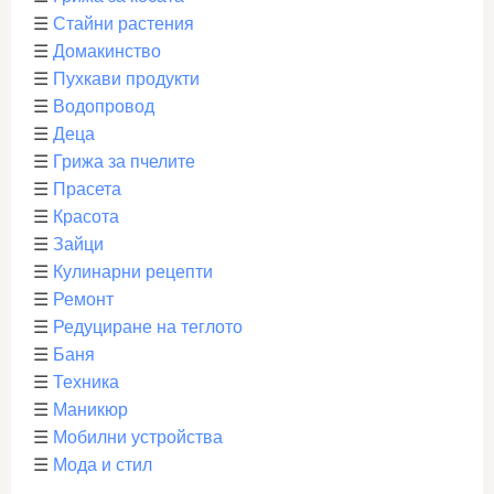
☰
Стайни растения
☰
Домакинство
☰
Пухкави продукти
☰
Водопровод
☰
Деца
☰
Грижа за пчелите
☰
Прасета
☰
Красота
☰
Зайци
☰
Кулинарни рецепти
☰
Ремонт
☰
Редуциране на теглото
☰
Баня
☰
Техника
☰
Маникюр
☰
Мобилни устройства
☰
Мода и стил