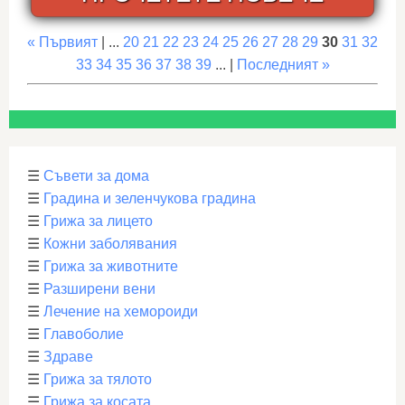
« Първият
| ...
20
21
22
23
24
25
26
27
28
29
30
31
32
33
34
35
36
37
38
39
... |
Последният »
☰
Съвети за дома
☰
Градина и зеленчукова градина
☰
Грижа за лицето
☰
Кожни заболявания
☰
Грижа за животните
☰
Разширени вени
☰
Лечение на хемороиди
☰
Главоболие
☰
Здраве
☰
Грижа за тялото
☰
Грижа за косата