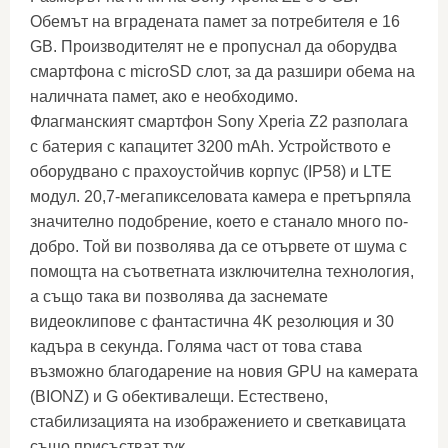
Обемът на вградената памет за потребителя е 16
GB. Производителят не е пропуснал да оборудва
смартфона с microSD слот, за да разшири обема на
наличната памет, ако е необходимо.
Флагманският смартфон Sony Xperia Z2 разполага
с батерия с капацитет 3200 mAh. Устройството е
оборудвано с прахоустойчив корпус (IP58) и LTE
модул. 20,7-мегапикселовата камера е претърпяла
значително подобрение, което е станало много по-
добро. Той ви позволява да се отървете от шума с
помощта на съответната изключителна технология,
а също така ви позволява да заснемате
видеоклипове с фантастична 4K резолюция и 30
кадъра в секунда. Голяма част от това става
възможно благодарение на новия GPU на камерата
(BIONZ) и G обективалещи. Естествено,
стабилизацията на изображението и светкавицата
също присъстват тук.