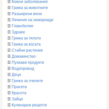
☰
Кожни заболявания
☰
Грижа за животните
☰
Разширени вени
☰
Лечение на хемороиди
☰
Главоболие
☰
Здраве
☰
Грижа за тялото
☰
Грижа за косата
☰
Стайни растения
☰
Домакинство
☰
Пухкави продукти
☰
Водопровод
☰
Деца
☰
Грижа за пчелите
☰
Прасета
☰
Красота
☰
Зайци
☰
Кулинарни рецепти