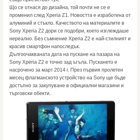
Що се отнася до дизайна, той почти не се е
променил след Xperia Z1. Новостта е изработена от
алуминий и стъкло. Качеството на материалите в
Sony Xperia Z2 дори се подобри, което изглеждаше
нереално. Без съмнение Xperia Z2 е най-стилният и
красив смартфон напоследък.
Дългоочакваната дата на пускане на пазара на
Sony Xperia Z2 е точно зад ъгъла. Пускането е
насрочено за март 2014 г. През първия пролетен
месец флагманското устройство на Sony ще бъде
достъпно за закупуване в официални магазини и
търговски обекти.