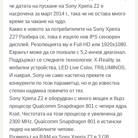
че датата на пускане на Sony Xperia Z2 е
насрочена за март 2014 г., така че не остава много
време за чакане на чудо.
Какво е новото за потребителите на Sony Xperia
Z2? Разбира се, това е изцяло нов IPS сензорен
дисплей. Резолюцията му е Full HD или 1920x1080.
Екранът може да се похвали с 5,2-инчов диагонал.
Поддържат се следните технологии: X-Reality за
мобилни устройства, LED Live Color, TRILUMINOS.
И накрая, Sony не само настигна преките си
конкуренти по този параметър, но и до известна
степен надмина повечето от тях.
Sony Xperia Z2 е оборудван с много мощен и бърз
процесор Qualcomm Snapdragon 801 с четири ядра
Krait. Честотата на този процесор е увеличена до
2300 MHz. Qualcomm Snapdragon 801 е истински
лидер на мобилните чипове.
Размерът на RAM на Sony Xperia Z2 е 3 GB.