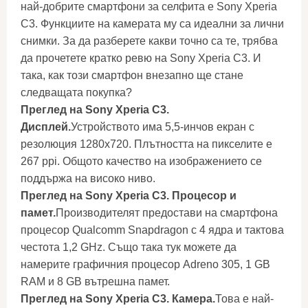
най-добрите смартфони за селфита е Sony Xperia
C3. Функциите на камерата му са идеални за лични
снимки. За да разберете какви точно са те, трябва
да прочетете кратко ревю на Sony Xperia C3. И
така, как този смартфон внезапно ще стане
следващата покупка?
Преглед на Sony Xperia C3.
Дисплей.
Устройството има 5,5-инчов екран с
резолюция 1280x720. Плътността на пикселите е
267 ppi. Общото качество на изображението се
поддържа на високо ниво.
Преглед на Sony Xperia C3. Процесор и
памет.
Производителят предостави на смартфона
процесор Qualcomm Snapdragon с 4 ядра и тактова
честота 1,2 GHz. Също така тук можете да
намерите графичния процесор Adreno 305, 1 GB
RAM и 8 GB вътрешна памет.
Преглед на Sony Xperia C3. Камера.
Това е най-