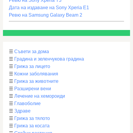
Ревю на Sony Xperia T3
Дата на издаване на Sony Xperia E1
Ревю на Samsung Galaxy Beam 2
☰
Съвети за дома
☰
Градина и зеленчукова градина
☰
Грижа за лицето
☰
Кожни заболявания
☰
Грижа за животните
☰
Разширени вени
☰
Лечение на хемороиди
☰
Главоболие
☰
Здраве
☰
Грижа за тялото
☰
Грижа за косата