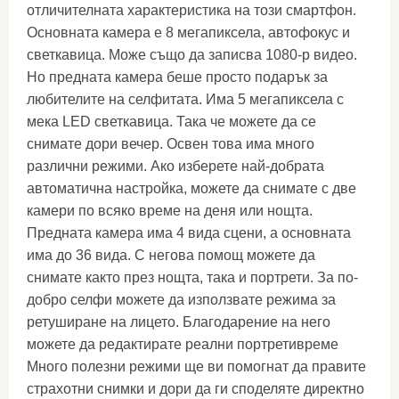
отличителната характеристика на този смартфон.
Основната камера е 8 мегапиксела, автофокус и
светкавица. Може също да записва 1080-p видео.
Но предната камера беше просто подарък за
любителите на селфитата. Има 5 мегапиксела с
мека LED светкавица. Така че можете да се
снимате дори вечер. Освен това има много
различни режими. Ако изберете най-добрата
автоматична настройка, можете да снимате с две
камери по всяко време на деня или нощта.
Предната камера има 4 вида сцени, а основната
има до 36 вида. С негова помощ можете да
снимате както през нощта, така и портрети. За по-
добро селфи можете да използвате режима за
ретуширане на лицето. Благодарение на него
можете да редактирате реални портретивреме
Много полезни режими ще ви помогнат да правите
страхотни снимки и дори да ги споделяте директно