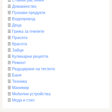
☰
Стайни растения
☰
Домакинство
☰
Пухкави продукти
☰
Водопровод
☰
Деца
☰
Грижа за пчелите
☰
Прасета
☰
Красота
☰
Зайци
☰
Кулинарни рецепти
☰
Ремонт
☰
Редуциране на теглото
☰
Баня
☰
Техника
☰
Маникюр
☰
Мобилни устройства
☰
Мода и стил