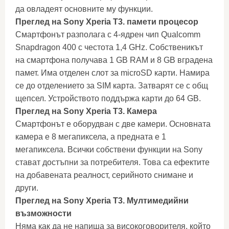
да овладеят основните му функции.
Преглед на Sony Xperia T3. памети процесор
Смартфонът разполага с 4-ядрен чип Qualcomm
Snapdragon 400 с честота 1,4 GHz. Собственикът
на смартфона получава 1 GB RAM и 8 GB вградена
памет. Има отделен слот за microSD карти. Намира
се до отделението за SIM карта. Затварят се с общ
щепсел. Устройството поддържа карти до 64 GB.
Преглед на Sony Xperia T3. Камера
Смартфонът е оборудван с две камери. Основната
камера е 8 мегапиксела, а предната е 1
мегапиксела. Всички собствени функции на Sony
стават достъпни за потребителя. Това са ефектите
на добавената реалност, серийното снимане и
други.
Преглед на Sony Xperia T3. Мултимедийни
възможности
Няма как да не напиша за високоговорителя, който