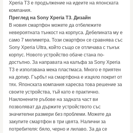
Xperia T3 е продължение на идеите на японската
компания.
Преглед на Sony Xperia T3. Дизайн
В новия смартфон можете да отбележите
невероятната тънкост на корпуса. Дебелината му е
само 7 милиметра. Този смартфон се сравнява със
Sony Xperia Ultra, който също се отличава с тънък
корпус. Новото устройство обаче стана по-
достъпно. За направата на калъфа за Sony Xperia
T3 е използвана мека пластмаса. Много е приятен
на допир. Гърбът на смартфона е изцяло покрит от
тях. Японската компания харесва това решение за
своите устройства, тъй като е практично.
Наклонените ръбове на задната част ви
позволяват да държите устройството със
значителни размери без проблеми. Можете да
закупите смартфон в три цвята. Налични за
потребителя: бяло, черно и лилаво. За да се