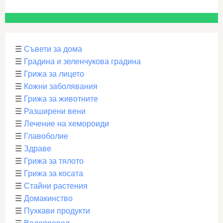
☰
Съвети за дома
☰
Градина и зеленчукова градина
☰
Грижа за лицето
☰
Кожни заболявания
☰
Грижа за животните
☰
Разширени вени
☰
Лечение на хемороиди
☰
Главоболие
☰
Здраве
☰
Грижа за тялото
☰
Грижа за косата
☰
Стайни растения
☰
Домакинство
☰
Пухкави продукти