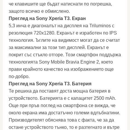
че клавишите ще бъдат натиснати по погрешка,
защото всичко е обмислено.
Преглед на Sony Xperia T3. Екран
5,3 инча е диагоналът на дисплея на Triluminos с
резолюция 720х1280. Екранът е изработен по IPS
технология. Ъглите на видимост могат да се считат
за максимални за този тип дисплей. Екранът е
покрит със стъкло отгоре. Този смартфон поддържа
технологията Sony Mobile Bravia Engine 2, което
прави крайното качество на изображението още
по-добро.
Преглед на Sony Xperia T3. Батерия
Те решиха да поставят доста мощна батерия в
устройството. Батерията е с капацитет 2500 mAh.
Още при пръв поглед на смартфона се вижда, че
около екрана има достатъчно големи вдлъбнатини.
Производителят обяснява това с факта, че за да
остане устройството тънко, то е разтегнато и вътре