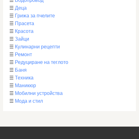
☰
Водопровод
☰
Деца
☰
Грижа за пчелите
☰
Прасета
☰
Красота
☰
Зайци
☰
Кулинарни рецепти
☰
Ремонт
☰
Редуциране на теглото
☰
Баня
☰
Техника
☰
Маникюр
☰
Мобилни устройства
☰
Мода и стил