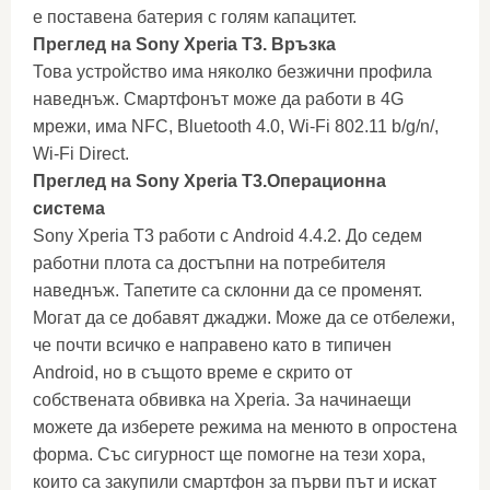
е поставена батерия с голям капацитет.
Преглед на Sony Xperia T3. Връзка
Това устройство има няколко безжични профила
наведнъж. Смартфонът може да работи в 4G
мрежи, има NFC, Bluetooth 4.0, Wi-Fi 802.11 b/g/n/,
Wi-Fi Direct.
Преглед на Sony Xperia T3.
Операционна
система
Sony Xperia T3 работи с Android 4.4.2. До седем
работни плота са достъпни на потребителя
наведнъж. Тапетите са склонни да се променят.
Могат да се добавят джаджи. Може да се отбележи,
че почти всичко е направено като в типичен
Android, но в същото време е скрито от
собствената обвивка на Xperia. За начинаещи
можете да изберете режима на менюто в опростена
форма. Със сигурност ще помогне на тези хора,
които са закупили смартфон за първи път и искат