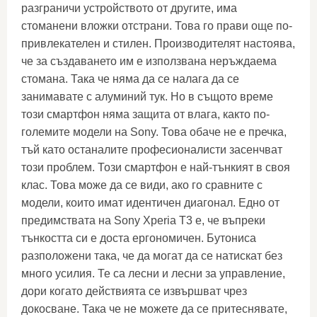
разграничи устройството от другите, има
стоманени вложки отстрани. Това го прави още по-
привлекателен и стилен. Производителят настоява,
че за създаването им е използвана неръждаема
стомана. Така че няма да се налага да се
занимавате с алуминий тук. Но в същото време
този смартфон няма защита от влага, както по-
големите модели на Sony. Това обаче не е пречка,
тъй като останалите професионалисти засенчват
този проблем. Този смартфон е най-тънкият в своя
клас. Това може да се види, ако го сравните с
модели, които имат идентичен диагонал. Едно от
предимствата на Sony Xperia T3 е, че въпреки
тънкостта си е доста ергономичен. Бутониса
разположени така, че да могат да се натискат без
много усилия. Те са лесни и лесни за управление,
дори когато действията се извършват чрез
докосване. Така че не можете да се притеснявате,