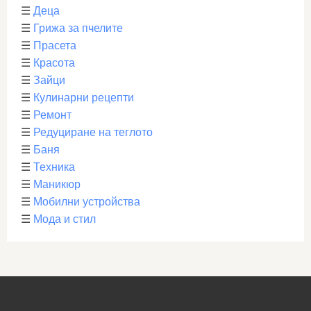
☰
Деца
☰
Грижа за пчелите
☰
Прасета
☰
Красота
☰
Зайци
☰
Кулинарни рецепти
☰
Ремонт
☰
Редуциране на теглото
☰
Баня
☰
Техника
☰
Маникюр
☰
Мобилни устройства
☰
Мода и стил