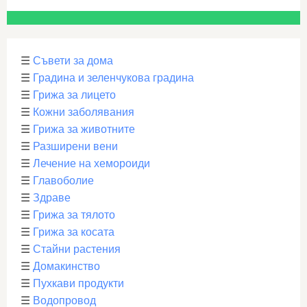
☰
Съвети за дома
☰
Градина и зеленчукова градина
☰
Грижа за лицето
☰
Кожни заболявания
☰
Грижа за животните
☰
Разширени вени
☰
Лечение на хемороиди
☰
Главоболие
☰
Здраве
☰
Грижа за тялото
☰
Грижа за косата
☰
Стайни растения
☰
Домакинство
☰
Пухкави продукти
☰
Водопровод