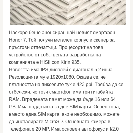
Наскоро беше анонсиран най-новият смартфон
Honor 7. Той получи метален корпус и скенер за
пръстови отпечатъци. Процесорът на това
устройство от собствената разработка на
компанията е HiSilicon Kirin 935.
Новостта има IPS дисплей с диагонал 5,2 инча.
Резолюцията му е 1920x1080. Оказва се, че
плътността на пикселите тук е 423 ppi. Трябва да се
отбележи, че този смартфон има три гигабайта
RAM. Вградената памет може да бъде 16 или 64
GB. Има поддръжка за две SIM карти. Освен това,
вместо една SIM карта, ако е необходимо, можете
да инсталирате MicroSD. Основната камера в
телефона е 20 MP. Има основен автофокус и f/2.0