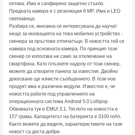
оптика. Има и сапфирено защитно стъкло.
Предната камера е с резолюция 8 MP. Има и LED
светкавица.
Разбира се, мнозина се интересуваха да научат
нещо за иновацията на това мобилно устройство -
скенера за пръстови отпечатъци. В новостта той се
намира под основната камера. По принцип този
скенер се използва не само за отключване на
смартфона. Като плъзнете надолу от този скенер,
можете да отворите панела за известия. Двойно
докосване ще изчисти съобщението. В този нов
продукт има и различни модули. Известно е, че
новостта работи под управлението на
операционната система Android 5.0 Lollipop.
Обвивката тук е EMUI 3.1. Теглото на новостта е
157 грама. Капацитетът на батерията е 3100 mAh.
Както можете да видите, характеристиките на тази
новост са доста добри.