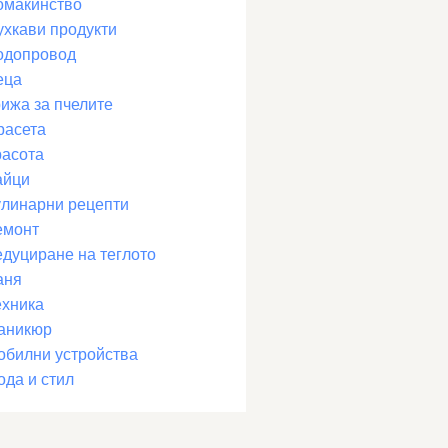
омакинство
ухкави продукти
одопровод
еца
рижа за пчелите
расета
расота
айци
улинарни рецепти
емонт
едуциране на теглото
аня
ехника
аникюр
обилни устройства
ода и стил