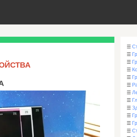
☰
С
☰
Г
☰
Г
ОЙСТВА
☰
К
☰
Г
А
☰
Р
☰
Л
☰
Г
☰
З
☰
Гр
☰
Гр
☰
С