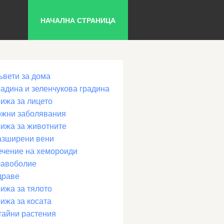
НАЧАЛНА СТРАНИЦА
ъвети за дома
радина и зеленчукова градина
рижа за лицето
ожни заболявания
рижа за животните
азширени вени
ечение на хемороиди
лавоболие
драве
ижа за тялото
ижа за косата
тайни растения