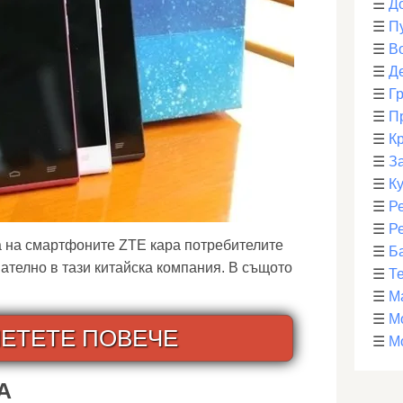
☰
Д
☰
П
☰
В
☰
Д
☰
Г
☰
П
☰
К
☰
З
☰
К
☰
Р
☰
Р
а на смартфоните ZTE кара потребителите
☰
Б
мателно в тази китайска компания. В същото
☰
Т
☰
М
☰
М
ЕТЕТЕ ПОВЕЧЕ
☰
М
А