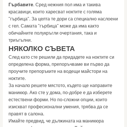
Гърбавите
. Сред нежния пол има и такива
красавици, които харесват ноктите с голяма
"гърбица". За целта те дори са специално наслоени
с гел. Самата "гърбица" може да има както
обичайните полукръгли очертания, така и
триъгълни.
НЯКОЛКО СЪВЕТА
След като сте решили да придадете на ноктите си
определена форма, препоръчваме ви първо да
проучите препоръките на водещи майстори на
ноктите.
За начало решете мястото, където ще направите
маникюр. Ако сте у дома, по-добре е да изберете
естествени форми. Но по-сложни опции, които
изискват професионални умения, трябва да се
правят в салона.
Имайте предвид, че дължината на маникюра