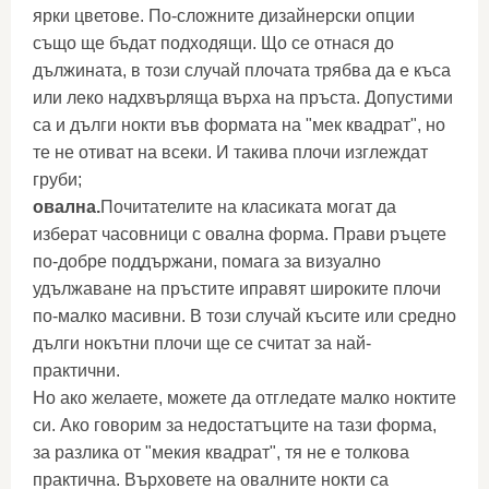
ярки цветове. По-сложните дизайнерски опции
също ще бъдат подходящи. Що се отнася до
дължината, в този случай плочата трябва да е къса
или леко надхвърляща върха на пръста. Допустими
са и дълги нокти във формата на "мек квадрат", но
те не отиват на всеки. И такива плочи изглеждат
груби;
овална.
Почитателите на класиката могат да
изберат часовници с овална форма. Прави ръцете
по-добре поддържани, помага за визуално
удължаване на пръстите иправят широките плочи
по-малко масивни. В този случай късите или средно
дълги нокътни плочи ще се считат за най-
практични.
Но ако желаете, можете да отгледате малко ноктите
си. Ако говорим за недостатъците на тази форма,
за разлика от "мекия квадрат", тя не е толкова
практична. Върховете на овалните нокти са