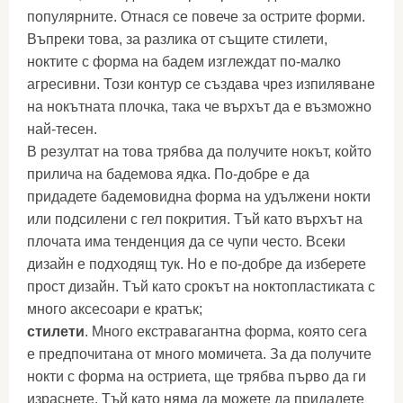
популярните. Отнася се повече за острите форми.
Въпреки това, за разлика от същите стилети,
ноктите с форма на бадем изглеждат по-малко
агресивни. Този контур се създава чрез изпиляване
на нокътната плочка, така че върхът да е възможно
най-тесен.
В резултат на това трябва да получите нокът, който
прилича на бадемова ядка. По-добре е да
придадете бадемовидна форма на удължени нокти
или подсилени с гел покрития. Тъй като върхът на
плочата има тенденция да се чупи често. Всеки
дизайн е подходящ тук. Но е по-добре да изберете
прост дизайн. Тъй като срокът на ноктопластиката с
много аксесоари е кратък;
стилети
. Много екстравагантна форма, която сега
е предпочитана от много момичета. За да получите
нокти с форма на остриета, ще трябва първо да ги
израснете. Тъй като няма да можете да придадете