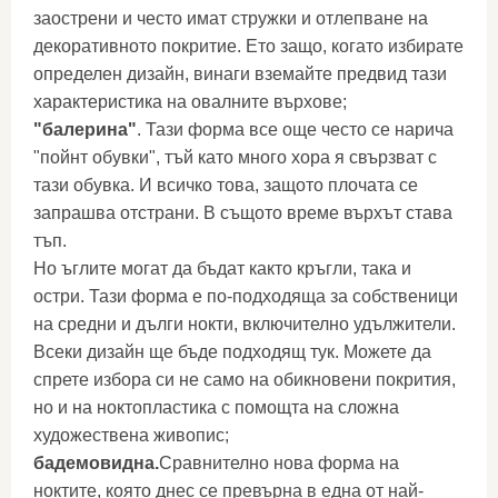
заострени и често имат стружки и отлепване на
декоративното покритие. Ето защо, когато избирате
определен дизайн, винаги вземайте предвид тази
характеристика на овалните върхове;
"балерина"
. Тази форма все още често се нарича
"пойнт обувки", тъй като много хора я свързват с
тази обувка. И всичко това, защото плочата се
запрашва отстрани. В същото време върхът става
тъп.
Но ъглите могат да бъдат както кръгли, така и
остри. Тази форма е по-подходяща за собственици
на средни и дълги нокти, включително удължители.
Всеки дизайн ще бъде подходящ тук. Можете да
спрете избора си не само на обикновени покрития,
но и на ноктопластика с помощта на сложна
художествена живопис;
бадемовидна.
Сравнително нова форма на
ноктите, която днес се превърна в една от най-