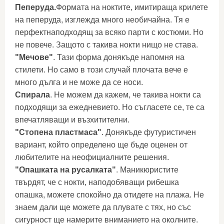
Пеперуда.
Формата на ноктите, имитираща крилете
на пеперуда, изглежда много необичайна. Тя е
перфектнаподходящ за всяко парти с костюми. Но
не повече. Защото с такива нокти нищо не става.
"Мечове"
. Тази форма донякъде напомня на
стилети. Но само в този случай плочата вече е
много дълга и не може да се носи.
Спирала
. Не можем да кажем, че такива нокти са
подходящи за ежедневието. Но съгласете се, те са
впечатляващи и възхитителни.
"Стопена пластмаса"
. Донякъде футуристичен
вариант, който определено ще бъде оценен от
любителите на неофициалните решения.
"Опашката на русалката"
. Маникюристите
твърдят, че с нокти, наподобяващи рибешка
опашка, можете спокойно да отидете на плажа. Не
знаем дали ще можете да плувате с тях, но със
сигурност ще намерите вниманието на околните.