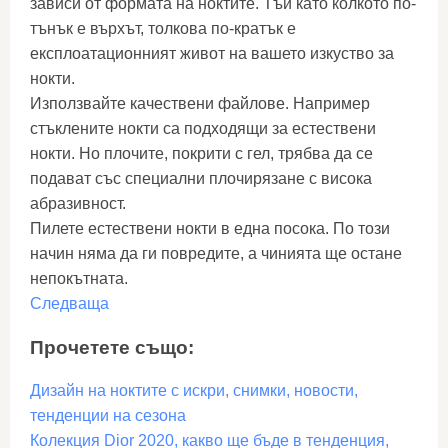
зависи от формата на ноктите. Тъй като колкото по-
тънък е върхът, толкова по-кратък е
експлоатационният живот на вашето изкуство за
нокти.
Използвайте качествени файлове. Например
стъклените нокти са подходящи за естествени
нокти. Но плочите, покрити с гел, трябва да се
подават със специални плочирязане с висока
абразивност.
Пилете естествени нокти в една посока. По този
начин няма да ги повредите, а чинията ще остане
непокътната.
Следваща
Прочетете също:
Дизайн на ноктите с искри, снимки, новости,
тенденции на сезона
Колекция Dior 2020, какво ще бъде в тенденция,