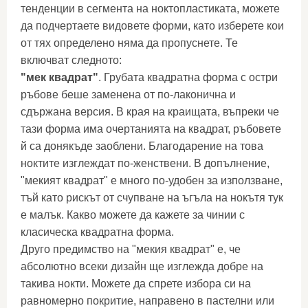
тенденции в сегмента на ноктопластиката, можете
да подчертаете видовете форми, като изберете кои
от тях определено няма да пропуснете. Те
включват следното:
"мек квадрат"
. Грубата квадратна форма с остри
ръбове беше заменена от по-лаконична и
сдържана версия. В края на краищата, въпреки че
тази форма има очертанията на квадрат, ръбовете
й са донякъде заоблени. Благодарение на това
ноктите изглеждат по-женствени. В допълнение,
"мекият квадрат" е много по-удобен за използване,
тъй като рискът от счупване на ъгъла на нокътя тук
е малък. Какво можете да кажете за чинии с
класическа квадратна форма.
Друго предимство на "мекия квадрат" е, че
абсолютно всеки дизайн ще изглежда добре на
такива нокти. Можете да спрете избора си на
равномерно покритие, направено в пастелни или