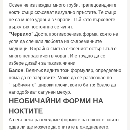
Освен че изглеждат много груби, трапецовидните
нокти също скъсяват визуално пръстите. Те също
не са много удобни в чорапи. Тъй като върховете
върху тях постоянно се чупят.
"Червило".
Доста противоречива форма, която не
успя да спечели любовта на съвременните
модници. В крайна сметка скосеният остър ъгъл е
много непрактичен в чорап. И е трудно да се
избере дизайн за такива чинии.
Балон
. Веднъж видите този формуляр, определено
няма да го забравите. Може да се разпознае по
"гърбичките" широки плочи, които би трябвало да
наподобяват сапунен мехур.
НЕОБИЧАЙНИ ФОРМИ НА
НОКТИТЕ
А сега нека разгледаме формите на ноктите, които
едва ли ще можете да опитате в ежедневието.