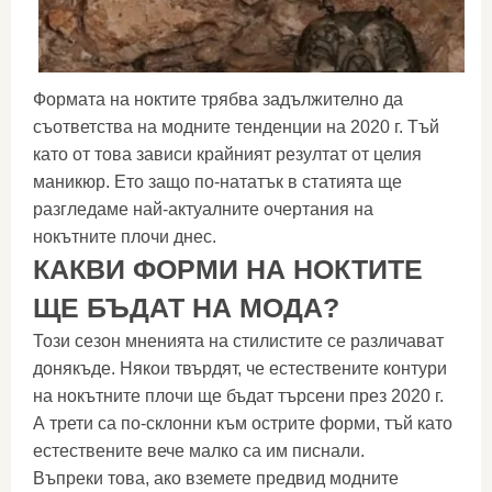
Формата на ноктите трябва задължително да
съответства на модните тенденции на 2020 г. Тъй
като от това зависи крайният резултат от целия
маникюр. Ето защо по-нататък в статията ще
разгледаме най-актуалните очертания на
нокътните плочи днес.
КАКВИ ФОРМИ НА НОКТИТЕ
ЩЕ БЪДАТ НА МОДА?
Този сезон мненията на стилистите се различават
донякъде. Някои твърдят, че естествените контури
на нокътните плочи ще бъдат търсени през 2020 г.
А трети са по-склонни към острите форми, тъй като
естествените вече малко са им писнали.
Въпреки това, ако вземете предвид модните