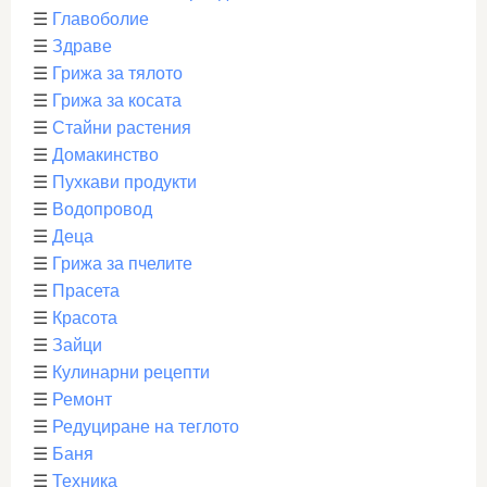
☰
Главоболие
☰
Здраве
☰
Грижа за тялото
☰
Грижа за косата
☰
Стайни растения
☰
Домакинство
☰
Пухкави продукти
☰
Водопровод
☰
Деца
☰
Грижа за пчелите
☰
Прасета
☰
Красота
☰
Зайци
☰
Кулинарни рецепти
☰
Ремонт
☰
Редуциране на теглото
☰
Баня
☰
Техника