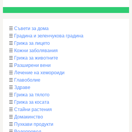
☰
Съвети за дома
☰
Градина и зеленчукова градина
☰
Грижа за лицето
☰
Кожни заболявания
☰
Грижа за животните
☰
Разширени вени
☰
Лечение на хемороиди
☰
Главоболие
☰
Здраве
☰
Грижа за тялото
☰
Грижа за косата
☰
Стайни растения
☰
Домакинство
☰
Пухкави продукти
☰
Водопровод