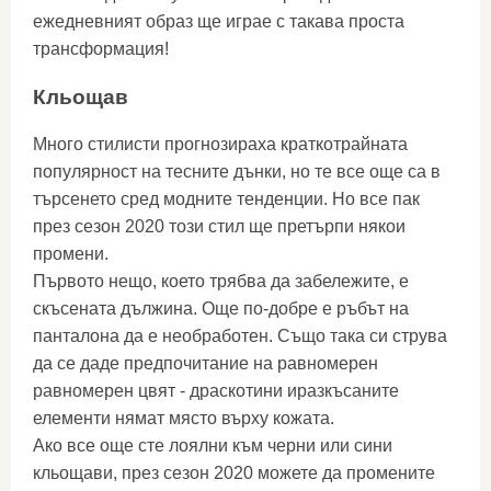
ежедневният образ ще играе с такава проста
трансформация!
Кльощав
Много стилисти прогнозираха краткотрайната
популярност на тесните дънки, но те все още са в
търсенето сред модните тенденции. Но все пак
през сезон 2020 този стил ще претърпи някои
промени.
Първото нещо, което трябва да забележите, е
скъсената дължина. Още по-добре е ръбът на
панталона да е необработен. Също така си струва
да се даде предпочитание на равномерен
равномерен цвят - драскотини иразкъсаните
елементи нямат място върху кожата.
Ако все още сте лоялни към черни или сини
кльощави, през сезон 2020 можете да промените