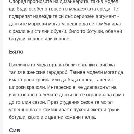
Според прогнозите на дизайнерите, такъв модел
ще бъде особено търсен в младежката среда. Те
подкрепят надеждите си със сериозен аргумент -
дънките моркови могат успешно да се комбинират
с различни стилни обувки, било то ботуши, обемни
ботуши, кецове или кецове.
Бяло
Цикличната мода връща белите дънки с висока
талия в женския гардероб. Такива модели могат да
имат права кройка или да бъдат представени с
широки крачоли. Интересно е, че диапазонът на
използване на белите дънки не се ограничава само
до топлия сезон. През студения сезон те могат
успешно да се комбинират с пухени якета и груби
ботуши, както и с цветни кожени палта.
Сив