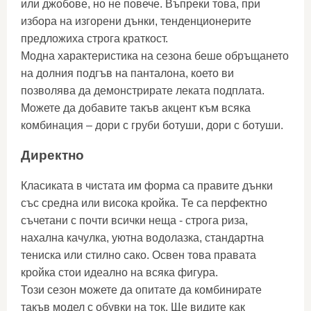
или джобове, но не повече. Въпреки това, при
избора на изгорени дънки, тенденционерите
предложиха строга краткост.
Модна характеристика на сезона беше обръщането
на долния подгъв на панталона, което ви
позволява да демонстрирате леката подплата.
Можете да добавите такъв акцент към всяка
комбинация – дори с груби ботуши, дори с ботуши.
Директно
Класиката в чистата им форма са правите дънки
със средна или висока кройка. Те са перфектно
съчетани с почти всички неща - строга риза,
нахална качулка, уютна водолазка, стандартна
тениска или стилно сако. Освен това правата
кройка стои идеално на всяка фигура.
Този сезон можете да опитате да комбинирате
такъв модел с обувки на ток. Ще видите как