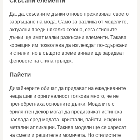
Скъсани елементи
Да, да, скъсаните дънки отново преживяват своето
завръщане на мода. Само за разлика от моделите,
актуални преди няколко сезона, сега стилните
дънки ще имат малки разкъсани елементи. Такава
корекция им позволява да изглеждат по-сдържани
и стилни, но в същото време винаги ще зарадват
феновете на стила гръндж.
Пайети
Дизайнерите обичат да придават на ежедневните
неща шик и оригиналност толкова много, че не
пренебрегнаха основните дънки. Моделите с
брилянтен декор могат да предизвикат истинска
наслада сред модата -кристали, пайети, искри и
метални апликации. Такива модели ще се харесат
на смели и решителни момичета. Но стилистите