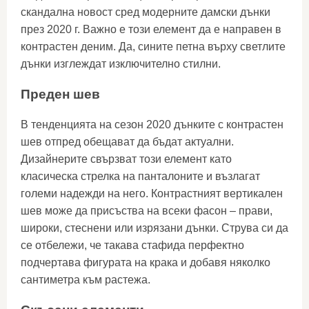
скандална новост сред модерните дамски дънки
през 2020 г. Важно е този елемент да е направен в
контрастен деним. Да, сините петна върху светлите
дънки изглеждат изключително стилни.
Преден шев
В тенденцията на сезон 2020 дънките с контрастен
шев отпред обещават да бъдат актуални.
Дизайнерите свързват този елемент като
класическа стрелка на панталоните и възлагат
големи надежди на него. Контрастният вертикален
шев може да присъства на всеки фасон – прави,
широки, стеснени или изрязани дънки. Струва си да
се отбележи, че такава стафида перфектно
подчертава фигурата на крака и добавя няколко
сантиметра към растежа.