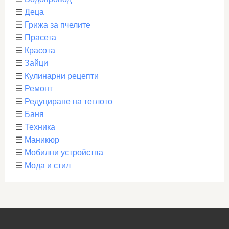
☰
Деца
☰
Грижа за пчелите
☰
Прасета
☰
Красота
☰
Зайци
☰
Кулинарни рецепти
☰
Ремонт
☰
Редуциране на теглото
☰
Баня
☰
Техника
☰
Маникюр
☰
Мобилни устройства
☰
Мода и стил