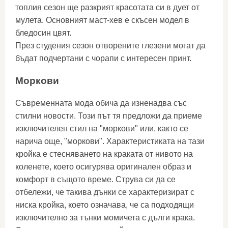
топлия сезон ще разкрият красотата си в дует от
мулета. Основният маст-хев е скъсен модел в
бледосин цвят.
През студения сезон отворените глезени могат да
бъдат подчертани с чорапи с интересен принт.
Моркови
Съвременната мода обича да изненадва със
стилни новости. Този път тя предложи да приеме
изключителен стил на "моркови" или, както се
нарича още, "моркови". Характеристиката на тази
кройка е стесняването на краката от нивото на
коленете, което осигурява оригинален образ и
комфорт в същото време. Струва си да се
отбележи, че такива дънки се характеризират с
ниска кройка, което означава, че са подходящи
изключително за тънки момичета с дълги крака.