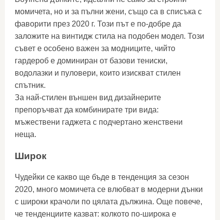
момичета, но и за пълни жени, също са в списъка с
фаворити през 2020 г. Този път е по-добре да
заложите на винтидж стила на подобен модел. Този
съвет е особено важен за модниците, чийто
гардероб е доминиран от базови тениски,
водолазки и пуловери, които изискват стилен
спътник.
За най-стилен външен вид дизайнерите
препоръчват да комбинирате три вида:
мъжествени гаджета с подчертано женствени
неща.
Широк
Чудейки се какво ще бъде в тенденция за сезон
2020, много момичета се влюбват в модерни дънки
с широки крачоли по цялата дължина. Още повече,
че тенденциите казват: колкото по-широка е