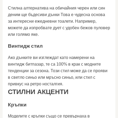
Стилна алтернатива на обичайния черен или син
деним ще бъдесиви дънки Това е чудесна основа
за интересни ежедневни тоалети. Например,
можете да изпробвате дует с удобен бежов пуловер
или голямо яке.
Винтидж стил
Ако дънките ви изглеждат като намерени на
винтидж битпазар, те са 100% в крак с модните
тенденции за сезона. Този стил може да се прояви
в светло синьо или мръсно синьо, или стил с
привкус на ретро носталгия.
СТИЛНИ АКЦЕНТИ
Кръпки
Моделите с кръпки също се превърнаха в