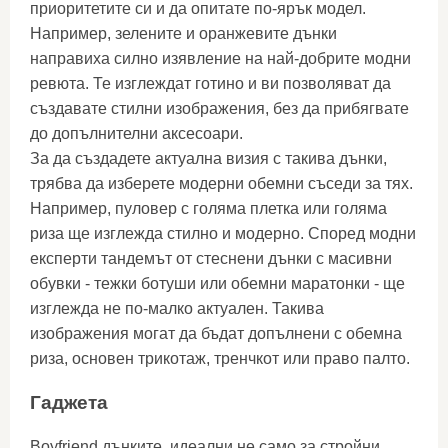
приоритетите си и да опитате по-ярък модел.
Например, зелените и оранжевите дънки
направиха силно изявление на най-добрите модни
ревюта. Те изглеждат готино и ви позволяват да
създавате стилни изображения, без да прибягвате
до допълнителни аксесоари.
За да създадете актуална визия с такива дънки,
трябва да изберете модерни обемни съседи за тях.
Например, пуловер с голяма плетка или голяма
риза ще изглежда стилно и модерно. Според модни
експерти тандемът от стеснени дънки с масивни
обувки - тежки ботуши или обемни маратонки - ще
изглежда не по-малко актуален. Такива
изображения могат да бъдат допълнени с обемна
риза, основен трикотаж, тренчкот или право палто.
Гаджета
Boyfriend дънките, идеални не само за стройни