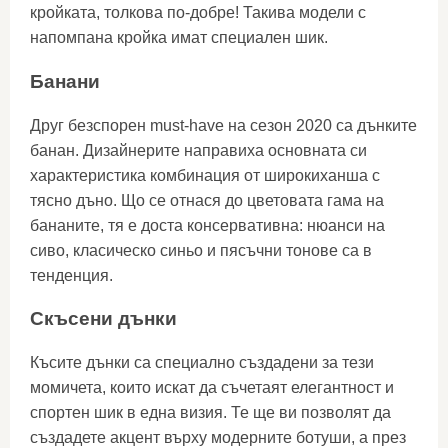
кройката, толкова по-добре! Такива модели с
напомпана кройка имат специален шик.
Банани
Друг безспорен must-have на сезон 2020 са дънките
банан. Дизайнерите направиха основната си
характеристика комбинация от широкиханша с
тясно дъно. Що се отнася до цветовата гама на
бананите, тя е доста консервативна: нюанси на
сиво, класическо синьо и пясъчни тонове са в
тенденция.
Скъсени дънки
Късите дънки са специално създадени за тези
момичета, които искат да съчетаят елегантност и
спортен шик в една визия. Те ще ви позволят да
създадете акцент върху модерните ботуши, а през