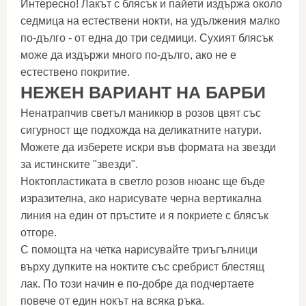
Интересно! Лакът с блясък и пайети издържа около
седмица на естествени нокти, на удължения малко
по-дълго - от една до три седмици. Сухият блясък
може да издържи много по-дълго, ако не е
естествено покритие.
НЕЖЕН ВАРИАНТ НА БАРБИ
Ненатрапчив светъл маникюр в розов цвят със
сигурност ще подхожда на деликатните натури.
Можете да изберете искри във формата на звезди
за истинските "звезди".
Ноктопластиката в светло розов нюанс ще бъде
изразителна, ако нарисувате черна вертикална
линия на един от пръстите и я покриете с блясък
отгоре.
С помощта на четка нарисувайте триъгълници
върху дупките на ноктите със сребрист блестящ
лак. По този начин е по-добре да подчертаете
повече от един нокът на всяка ръка.