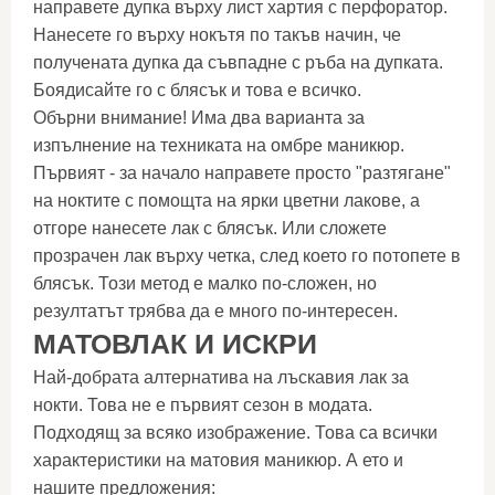
направете дупка върху лист хартия с перфоратор.
Нанесете го върху нокътя по такъв начин, че
получената дупка да съвпадне с ръба на дупката.
Боядисайте го с блясък и това е всичко.
Обърни внимание! Има два варианта за
изпълнение на техниката на омбре маникюр.
Първият - за начало направете просто "разтягане"
на ноктите с помощта на ярки цветни лакове, а
отгоре нанесете лак с блясък. Или сложете
прозрачен лак върху четка, след което го потопете в
блясък. Този метод е малко по-сложен, но
резултатът трябва да е много по-интересен.
МАТОВ
ЛАК И ИСКРИ
Най-добрата алтернатива на лъскавия лак за
нокти. Това не е първият сезон в модата.
Подходящ за всяко изображение. Това са всички
характеристики на матовия маникюр. А ето и
нашите предложения: