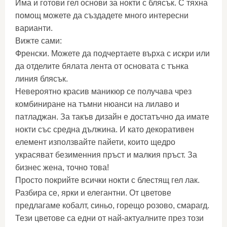
Има и готови гел основи за нокти с блясък. С тяхна
помощ можете да създадете много интересни
варианти.
Вижте сами:
Френски. Можете да подчертаете върха с искри или
да отделите бялата лента от основата с тънка
линия блясък.
Невероятно красив маникюр се получава чрез
комбиниране на тъмни нюанси на лилаво и
патладжан. За такъв дизайн е достатъчно да имате
нокти със средна дължина. И като декоративен
елемент използвайте пайети, които щедро
украсяват безименния пръст и малкия пръст. За
бизнес жена, точно това!
Просто покрийте всички нокти с блестящ гел лак.
Разбира се, ярки и елегантни. От цветове
предлагаме кобалт, синьо, горещо розово, смарагд.
Тези цветове са едни от най-актуалните през този