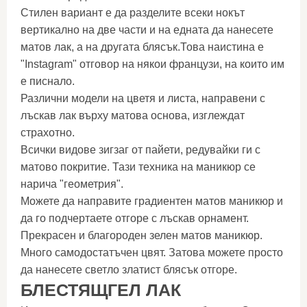
Стилен вариант е да разделите всеки нокът
вертикално на две части и на едната да нанесете
матов лак, а на другата блясък.Това наистина е
"Instagram" отговор на някои французи, на които им
е писнало.
Различни модели на цветя и листа, направени с
лъскав лак върху матова основа, изглеждат
страхотно.
Всички видове зигзаг от пайети, редувайки ги с
матово покритие. Тази техника на маникюр се
нарича "геометрия".
Можете да направите градиентен матов маникюр и
да го подчертаете отгоре с лъскав орнамент.
Прекрасен и благороден зелен матов маникюр.
Много самодостатъчен цвят. Затова можете просто
да нанесете светло златист блясък отгоре.
БЛЕСТЯЩ
ГЕЛ ЛАК