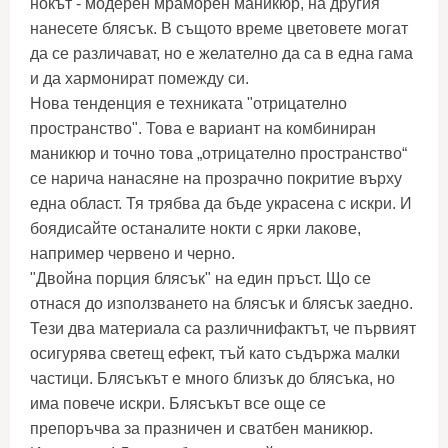
нокът - модерен мраморен маникюр, на другия
нанесете блясък. В същото време цветовете могат
да се различават, но е желателно да са в една гама
и да хармонират помежду си.
Нова тенденция е техниката "отрицателно
пространство". Това е вариант на комбиниран
маникюр и точно това „отрицателно пространство“
се нарича нанасяне на прозрачно покритие върху
една област. Тя трябва да бъде украсена с искри. И
боядисайте останалите нокти с ярки лакове,
например червено и черно.
"Двойна порция блясък" на един пръст. Що се
отнася до използването на блясък и блясък заедно.
Тези два материала са различнифактът, че първият
осигурява светещ ефект, тъй като съдържа малки
частици. Блясъкът е много близък до блясъка, но
има повече искри. Блясъкът все още се
препоръчва за празничен и сватбен маникюр.