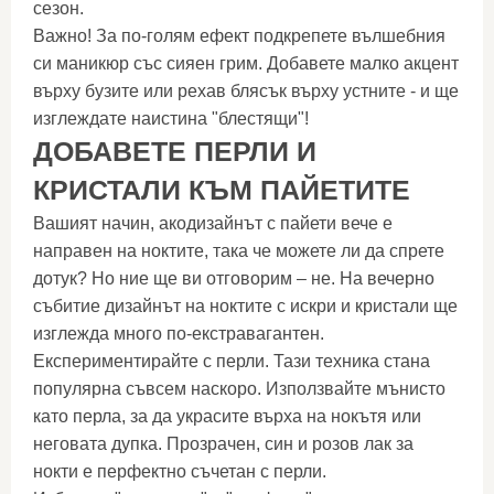
сезон.
Важно! За по-голям ефект подкрепете вълшебния
си маникюр със сияен грим. Добавете малко акцент
върху бузите или рехав блясък върху устните - и ще
изглеждате наистина "блестящи"!
ДОБАВЕТЕ ПЕРЛИ И
КРИСТАЛИ КЪМ ПАЙЕТИТЕ
Вашият начин, акодизайнът с пайети вече е
направен на ноктите, така че можете ли да спрете
дотук? Но ние ще ви отговорим – не. На вечерно
събитие дизайнът на ноктите с искри и кристали ще
изглежда много по-екстравагантен.
Експериментирайте с перли. Тази техника стана
популярна съвсем наскоро. Използвайте мънисто
като перла, за да украсите върха на нокътя или
неговата дупка. Прозрачен, син и розов лак за
нокти е перфектно съчетан с перли.