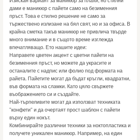
Изискан вариант за маникюр за плахи, но стилни
дами е маникюр с пайети само на безименния
пръст. Това е стилно решение не само за
тържествено излизане на бял свят, но и за офиса. В
крайна сметка такъв маникюр не привлича твърде
много внимание и в същото време изглежда
впечатляващо. Ето нашите идеи:
Направете цветен акцент с цветни пайети на
безименния пръст, но можете да украсите и
останалите с надпис или фолио под формата на
райета. Пайетите могат да бъдат кръгли, квадратни,
във формата на сламки. Като цяло свържете
въображението си и създайте.
Най-търпеливите могат да използват техниката
"конфети" и да очертаят прост шаблон с пайети
върху един нокът.
Комбинирайте различни техники за ноктопластика и
получете уникален маникюр. Например, на един