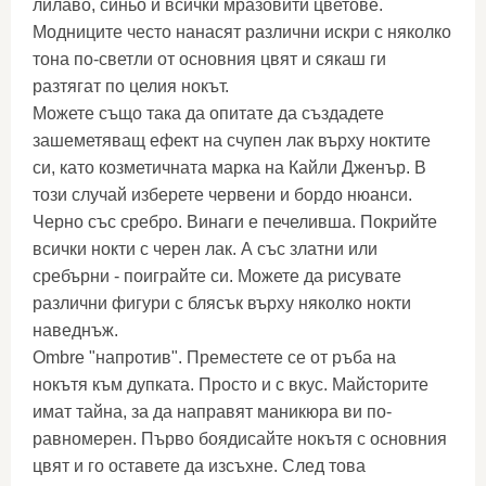
лилаво, синьо и всички мразовити цветове.
Модниците често нанасят различни искри с няколко
тона по-светли от основния цвят и сякаш ги
разтягат по целия нокът.
Можете също така да опитате да създадете
зашеметяващ ефект на счупен лак върху ноктите
си, като козметичната марка на Кайли Дженър. В
този случай изберете червени и бордо нюанси.
Черно със сребро. Винаги е печеливша. Покрийте
всички нокти с черен лак. А със златни или
сребърни - поиграйте си. Можете да рисувате
различни фигури с блясък върху няколко нокти
наведнъж.
Ombre "напротив". Преместете се от ръба на
нокътя към дупката. Просто и с вкус. Майсторите
имат тайна, за да направят маникюра ви по-
равномерен. Първо боядисайте нокътя с основния
цвят и го оставете да изсъхне. След това