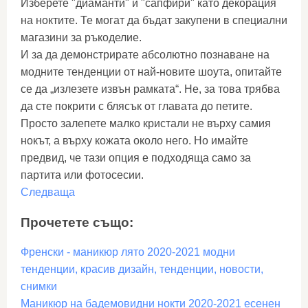
Изберете "диаманти" и "сапфири" като декорация
на ноктите. Те могат да бъдат закупени в специални
магазини за ръкоделие.
И за да демонстрирате абсолютно познаване на
модните тенденции от най-новите шоута, опитайте
се да „излезете извън рамката“. Не, за това трябва
да сте покрити с блясък от главата до петите.
Просто залепете малко кристали не върху самия
нокът, а върху кожата около него. Но имайте
предвид, че тази опция е подходяща само за
партита или фотосесии.
Следваща
Прочетете също:
Френски - маникюр лято 2020-2021 модни
тенденции, красив дизайн, тенденции, новости,
снимки
Маникюр на бадемовидни нокти 2020-2021 есенен