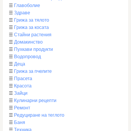
☰
Главоболие
☰
Здраве
☰
Грижа за тялото
☰
Грижа за косата
☰
Стайни растения
☰
Домакинство
☰
Пухкави продукти
☰
Водопровод
☰
Деца
☰
Грижа за пчелите
☰
Прасета
☰
Красота
☰
Зайци
☰
Кулинарни рецепти
☰
Ремонт
☰
Редуциране на теглото
☰
Баня
☰
Техника