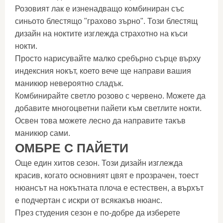
Розовият лак е изненадващо комбиниран със
синьото блестящо "грахово зърно". Този блестящ
дизайн на ноктите изглежда страхотно на къси
нокти.
Просто нарисувайте малко сребърно сърце върху
индексния нокът, което вече ще направи вашия
маникюр невероятно сладък.
Комбинирайте светло розово с червено. Можете да
добавите многоцветни пайети към светлите нокти.
Освен това можете лесно да направите такъв
маникюр сами.
ОМБРЕ С ПАЙЕТИ
Още един хитов сезон. Този дизайн изглежда
красив, когато основният цвят е прозрачен, тоест
нюансът на нокътната плоча е естествен, а върхът
е подчертан с искри от всякакъв нюанс.
През студения сезон е по-добре да изберете