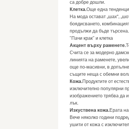
са добре дошли.
Клетка.
Още една тенденция
На мода остават „шах“, „шо
боядисването, комбинацият
продължи да бъде търсена.
"Пачи крак" и клетка
Акцент върху раменете.
Т
Счита се за модерно дамск
линията на раменете, увели
още по-масивни, в допълне
същите неща с обемни вол
Кожа.
Продуктите от естест
изключително популярни пр
изображението трябва да и
лък.
Изкуствена кожа.
Ерата на
Вече няколко години подре
ушити от кожа с изключител