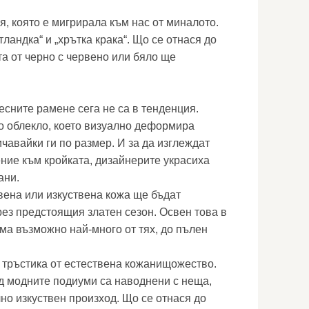
, която е мигрирала към нас от миналото.
тландка“ и „хрътка крака“. Що се отнася до
а от черно с червено или бяло ще
есните рамене сега не са в тенденция.
о облекло, което визуално деформира
чавайки ги по размер. И за да изглеждат
ние към кройката, дизайнерите украсиха
ани.
вена или изкуствена кожа ще бъдат
ез предстоящия златен сезон. Освен това в
ма възможно най-много от тях, до пълен
 тръстика от естествена кожанищожество.
д модните подиуми са наводнени с неща,
но изкуствен произход. Що се отнася до