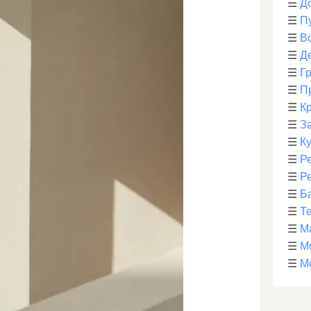
☰
Д
☰
П
☰
В
☰
Д
☰
Г
☰
П
☰
К
☰
З
☰
К
☰
Р
☰
Р
☰
Б
☰
Т
☰
М
☰
М
☰
М