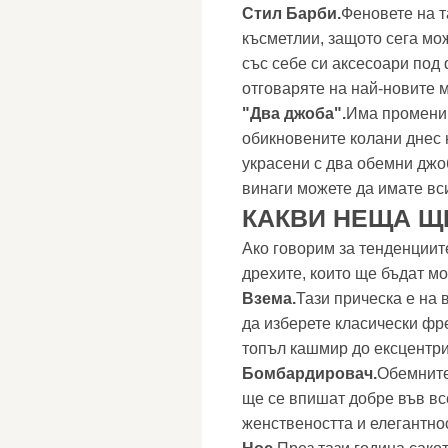
Стил Барби.
Феновете на т
късметлии, защото сега мож
със себе си аксесоари под
отговаряте на най-новите 
"Два джоба".
Има промени 
обикновените колани днес н
украсени с два обемни джоб
винаги можете да имате вс
КАКВИ НЕЩА Щ
Ако говорим за тенденциите
дрехите, които ще бъдат м
Взема.
Тази прическа е на 
да изберете класически фр
топъл кашмир до ексцентри
Бомбардировач.
Обемните 
ще се впишат добре във вс
женствеността и елегантнос