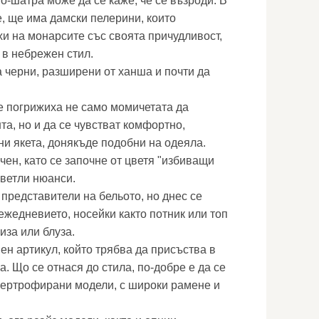
то-шатра може да се каже, че се възроди. В
е, ще има дамски пелерини, които
и на монарсите със своята причудливост,
 в небрежен стил.
а черни, разширени от ханша и почти да
е погрижиха не само момичетата да
та, но и да се чувстват комфортно,
ни якета, донякъде подобни на одеяла.
ен, като се започне от цветя "избиващи
светли нюанси.
 представители на бельото, но днес се
ежедневието, носейки както потник или топ
риза или блуза.
ен артикул, който трябва да присъства в
. Що се отнася до стила, по-добре е да се
пертрофирани модели, с широки рамене и