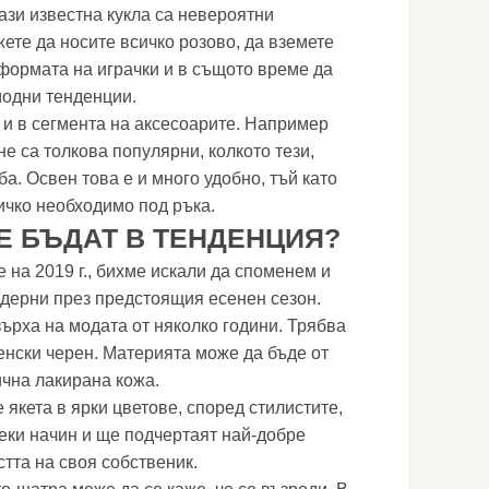
ази известна кукла са невероятни
ете да носите всичко розово, да вземете
 формата на играчки и в същото време да
модни тенденции.
и в сегмента на аксесоарите. Например
е са толкова популярни, колкото тези,
а. Освен това е и много удобно, тъй като
ичко необходимо под ръка.
Е БЪДАТ В ТЕНДЕНЦИЯ?
 на 2019 г., бихме искали да споменем и
одерни през предстоящия есенен сезон.
върха на модата от няколко години. Трябва
енски черен. Материята може да бъде от
чна лакирана кожа.
якета в ярки цветове, според стилистите,
еки начин и ще подчертаят най-добре
тта на своя собственик.