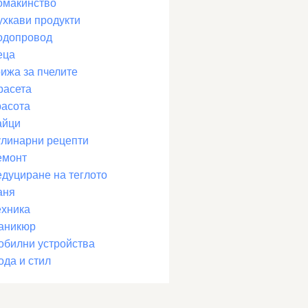
омакинство
ухкави продукти
одопровод
еца
рижа за пчелите
расета
расота
айци
улинарни рецепти
емонт
едуциране на теглото
аня
ехника
аникюр
обилни устройства
ода и стил