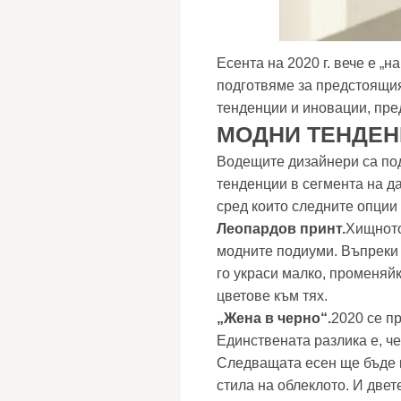
Есента на 2020 г. вече е „н
подготвяме за предстоящия
тенденции и иновации, пре
МОДНИ ТЕНДЕ
Водещите дизайнери са под
тенденции в сегмента на д
сред които следните опции
Леопардов принт.
Хищното
модните подиуми. Въпреки 
го украси малко, променяй
цветове към тях.
„Жена в черно“.
2020 се п
Единствената разлика е, че
Следващата есен ще бъде 
стила на облеклото. И двет