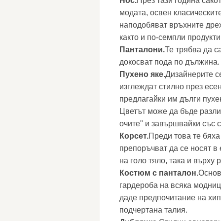
Нос.
През тази година сако
модата, освен класическит
наподобяват връхните дрех
както и по-семпли продукти
Панталони.
Те трябва да с
докосват пода по дължина.
Пухено яке.
Дизайнерите с
изглеждат стилно през есен
предлагайки им дълги пухе
Цветът може да бъде различ
очите" и завършвайки със 
Корсет.
Преди това те бяха
препоръчват да се носят в 
на голо тяло, така и върху 
Костюм с панталон.
Основ
гардероба на всяка модница
даде предпочитание на хи
подчертана талия.