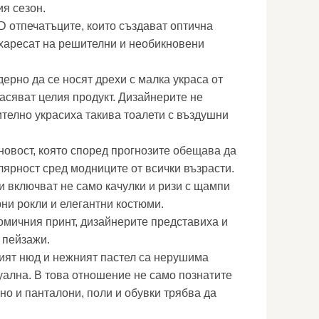
ия сезон.
D отпечатъците, които създават оптична
харесат на решителни и необикновени
ерно да се носят дрехи с малка украса от
расяват целия продукт. Дизайнерите не
ително украсиха такива тоалети с въздушни
новост, която според прогнозите обещава да
ярност сред модниците от всички възрасти.
и включват не само качулки и ризи с щампи
рни рокли и елегантни костюми.
комичния принт, дизайнерите представиха и
 пейзажи.
ят нюд и нежният пастел са нерушима
туална. В това отношение не само познатите
 но и панталони, поли и обувки трябва да