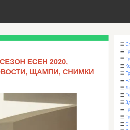
☰
С
☰
Г
☰
Г
СЕЗОН ЕСЕН 2020,
☰
К
ОВОСТИ, ЩАМПИ, СНИМКИ
☰
Г
☰
Р
☰
Л
☰
Г
☰
З
☰
Гр
☰
Гр
☰
С