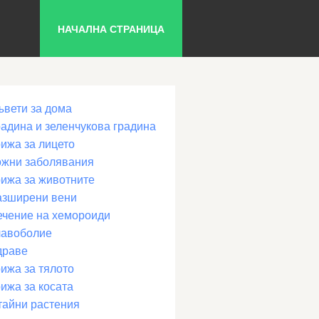
НАЧАЛНА СТРАНИЦА
ъвети за дома
радина и зеленчукова градина
рижа за лицето
ожни заболявания
рижа за животните
азширени вени
ечение на хемороиди
лавоболие
драве
ижа за тялото
ижа за косата
тайни растения