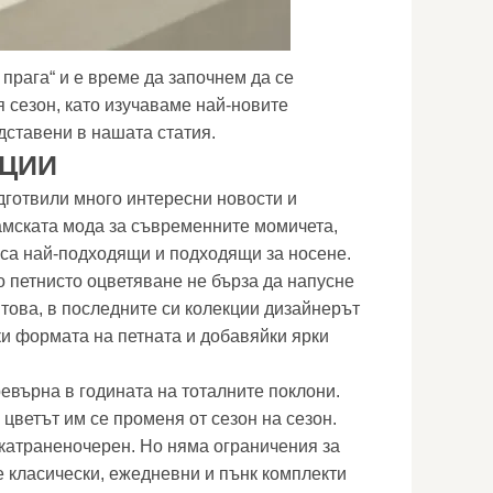
а прага“ и е време да започнем да се
 сезон, като изучаваме най-новите
дставени в нашата статия.
НЦИИ
готвили много интересни новости и
амската мода за съвременните момичета,
 са най-подходящи и подходящи за носене.
 петнисто оцветяване не бърза да напусне
това, в последните си колекции дизайнерът
ки формата на петната и добавяйки ярки
ревърна в годината на тоталните поклони.
 цветът им се променя от сезон на сезон.
катраненочерен. Но няма ограничения за
е класически, ежедневни и пънк комплекти