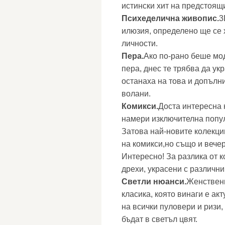
истински хит на предстоящ
Психеделична живопис.
3
илюзия, определено ще се 
личности.
Пера.
Ако по-рано беше мод
пера, днес те трябва да ук
останаха на това и допълн
волани.
Комикси.
Доста интересна 
намери изключителна попул
Затова най-новите колекци
на комикси,но също и вече
Интересно! За разлика от 
дрехи, украсени с различни
Светли нюанси.
Женствени
класика, която винаги е ак
на всички пуловери и ризи,
бъдат в светъл цвят.