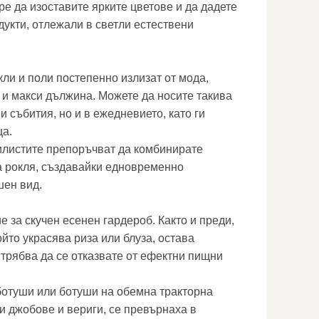
бре да изоставите ярките цветове и да дадете
дукти, отлежали в светли естествени
кли и поли постепенно излизат от мода,
 и макси дължина. Можете да носите такива
 събития, но и в ежедневието, като ги
ща.
илистите препоръчват да комбинирате
а рокля, създавайки едновременно
шен вид.
 за скучен есенен гардероб. Както и преди,
ойто украсява риза или блуза, остава
 трябва да се отказвате от ефектни пищни
ботуши или ботуши на обемна тракторна
и джобове и вериги, се превърнаха в