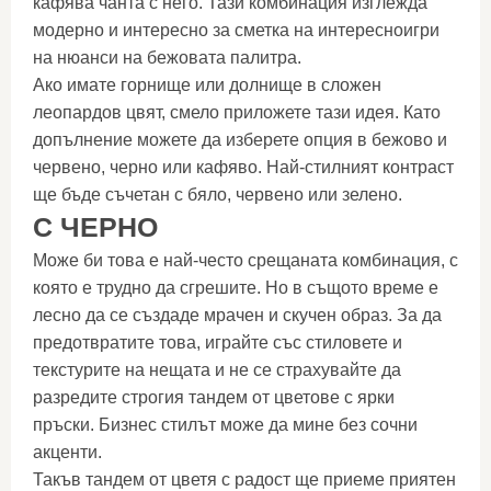
кафява чанта с него. Тази комбинация изглежда
модерно и интересно за сметка на интересноигри
на нюанси на бежовата палитра.
Ако имате горнище или долнище в сложен
леопардов цвят, смело приложете тази идея. Като
допълнение можете да изберете опция в бежово и
червено, черно или кафяво. Най-стилният контраст
ще бъде съчетан с бяло, червено или зелено.
С ЧЕРНО
Може би това е най-често срещаната комбинация, с
която е трудно да сгрешите. Но в същото време е
лесно да се създаде мрачен и скучен образ. За да
предотвратите това, играйте със стиловете и
текстурите на нещата и не се страхувайте да
разредите строгия тандем от цветове с ярки
пръски. Бизнес стилът може да мине без сочни
акценти.
Такъв тандем от цветя с радост ще приеме приятен