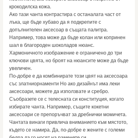
крокодилска кожа.
Ако тази чанта контрастира с останалата част от
лъка, ще бъде хубаво да я подкрепите с
допълнителен аксесоар в същата палитра.
Например, това може да бъде колан или копринен
шал в благороден шоколадов нюанс.
Хармоничното изображение е ограничено до три
ключови цвята, но броят на нюансите може да бъде
увеличен.
По-добре е да комбинирате този цвят на аксесоара
със златниорнаменти Но ако дизайнът има леки
аксесоари, можете да използвате и сребро.
Съобразете се с телесната си конституция, когато
избирате чанта. Например, същите кокетни
аксесоари се препоръчват за дребнички момичета.
Чантата винаги привлича вниманието към мястото,
където се намира. Да, по-добре е жените с големи
бедра да го носят на раменете си.