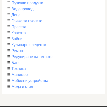
☰
Пухкави продукти
☰
Водопровод
☰
Деца
☰
Грижа за пчелите
☰
Прасета
☰
Красота
☰
Зайци
☰
Кулинарни рецепти
☰
Ремонт
☰
Редуциране на теглото
☰
Баня
☰
Техника
☰
Маникюр
☰
Мобилни устройства
☰
Мода и стил