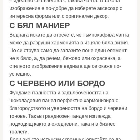
– идеално се съчетава с такава чанта. В такова
изображение е по-добре да изберете аксесоар с
интересна форма или с оригинален декор.
С БЯЛ МАНИЕР
Веднага искате да отречете, че тъмнокафява чанта
може да разруши хармонията в изцяло бяла визия.
Но си струва само да запазите поне един елемент
не в бяло, а, да речем, бежово или охрасянка, а
стилното изображение веднага ще се окаже по-
успешно.
С ЧЕРВЕНО ИЛИ БОРДО
Фундаменталността и задълбочеността на
шоколадовия панел перфектно хармонизира с
благородството и увереността на бордо и червени
тонове. Такъв грандиозен тандем изглежда
подходящ както в ежедневни, така и в бизнес
тоалети.
Дори ако сте истински скромник, опитайте се да