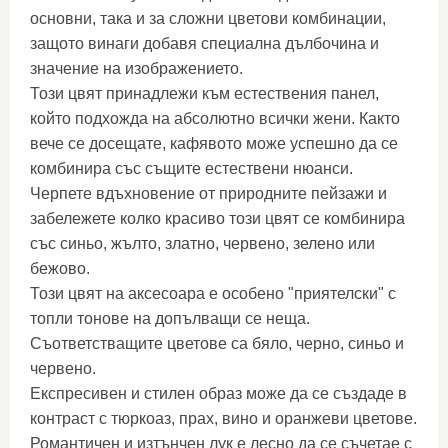
основни, така и за сложни цветови комбинации,
защото винаги добавя специална дълбочина и
значение на изображението.
Този цвят принадлежи към естествения панел,
който подхожда на абсолютно всички жени. Както
вече се досещате, кафявото може успешно да се
комбинира със същите естествени нюанси.
Черпете вдъхновение от природните пейзажи и
забележете колко красиво този цвят се комбинира
със синьо, жълто, златно, червено, зелено или
бежово.
Този цвят на аксесоара е особено "приятелски" с
топли тонове на допълващи се неща.
Съответстващите цветове са бяло, черно, синьо и
червено.
Експресивен и стилен образ може да се създаде в
контраст с тюркоаз, прах, вино и оранжеви цветове.
Романтичен и изтънчен лук е лесно да се съчетае с