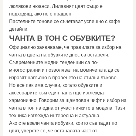
люлякови нюанси. Лилавият цвят също е
подходящ, ако не е прашен.
Пастелните тонове се съчетават успешно с кафе
детайли.
ЧАНТА В ТОН С ОБУВКИТЕ?
Официално заявяваме, че правилата за избор на
чанта в цвета на обувките днес са остарели.
Съвременните модни тенденции са по-
многостранни и позволяват на момичетата да се
изразят напълно в правенето на стилни лъкове.
Но все пак има случаи, когато обувките и
аксесоарите към един панел ще изглеждат
хармонично. Говорим за щампован чифт и избор на
чанта в тон на една от участничките в модела. Тази
техника изглежда интересна и актуална.
Ако сте взели чанта иобувки, които съвпадат по
цвят, уверете се, че останалата част от