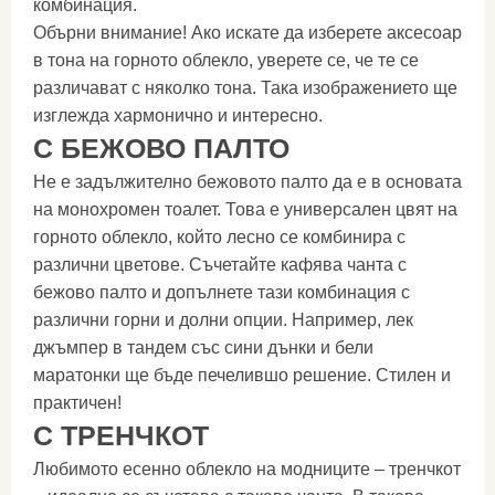
комбинация.
Обърни внимание! Ако искате да изберете аксесоар
в тона на горното облекло, уверете се, че те се
различават с няколко тона. Така изображението ще
изглежда хармонично и интересно.
С БЕЖОВО ПАЛТО
Не е задължително бежовото палто да е в основата
на монохромен тоалет. Това е универсален цвят на
горното облекло, който лесно се комбинира с
различни цветове. Съчетайте кафява чанта с
бежово палто и допълнете тази комбинация с
различни горни и долни опции. Например, лек
джъмпер в тандем със сини дънки и бели
маратонки ще бъде печелившо решение. Стилен и
практичен!
С ТРЕНЧКОТ
Любимото есенно облекло на модниците – тренчкот