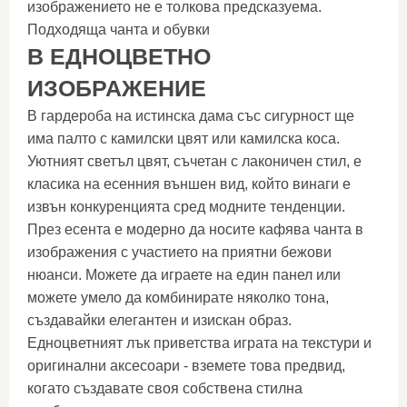
изображението не е толкова предсказуема.
Подходяща чанта и обувки
В ЕДНОЦВЕТНО
ИЗОБРАЖЕНИЕ
В гардероба на истинска дама със сигурност ще
има палто с камилски цвят или камилска коса.
Уютният светъл цвят, съчетан с лаконичен стил, е
класика на есенния външен вид, който винаги е
извън конкуренцията сред модните тенденции.
През есента е модерно да носите кафява чанта в
изображения с участието на приятни бежови
нюанси. Можете да играете на един панел или
можете умело да комбинирате няколко тона,
създавайки елегантен и изискан образ.
Едноцветният лък приветства играта на текстури и
оригинални аксесоари - вземете това предвид,
когато създавате своя собствена стилна