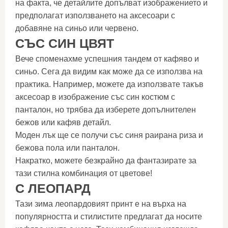
на факта, че детайлите допълват изображението и
предполагат използването на аксесоари с
добавяне на синьо или червено.
СЪС СИН ЦВЯТ
Вече споменахме успешния тандем от кафяво и
синьо. Сега да видим как може да се използва на
практика. Например, можете да използвате такъв
аксесоар в изображение със син костюм с
панталон, но трябва да изберете допълнителен
бежов или кафяв детайл.
Моден лък ще се получи със синя раирана риза и
бежова пола или панталон.
Накратко, можете безкрайно да фантазирате за
тази стилна комбинация от цветове!
С ЛЕОПАРД
Тази зима леопардовият принт е на върха на
популярността и стилистите предлагат да носите