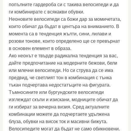
попълните гардероба си с такива велосипеди и да
ги комбинирате с всякакви обувки.
Неоновите велосипеди са божи дар за момичетата,
които обичат да бъдат в центъра на вниманието. В
момента са в тенденция жълти, сини, лилави и
розови тонове, които определено ще се превърнат
в основен елемент в образа.
Ако неонът е твърде радикална тенденция за вас,
дайте предпочитание на модерните бежови, бели
или млечни велосипеди. Но си струва да се има
предвид, че светлият тон в комбинация с тънка
тъкан подчертава недостатъците на фигурата.
Тъмносините или бургундските велосипеди
изглеждат скъпи и изискани, модниците обичат да
ги избират за вечерна визия. Сред актуалните
комбинации можете да подчертаете удължена
блуза, обувки на висок ток и масивни бижута.
Велосипедите могат да бъдат не само обикновени.