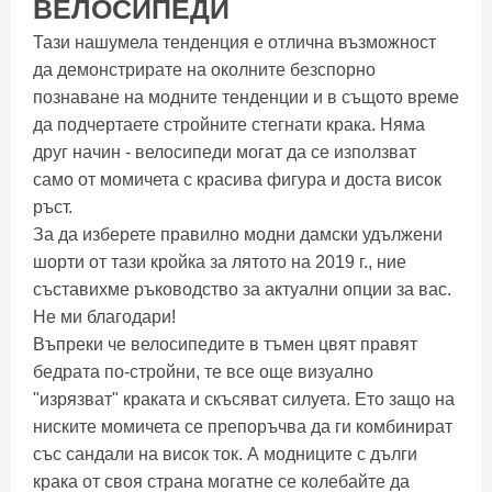
ВЕЛОСИПЕДИ
Тази нашумела тенденция е отлична възможност
да демонстрирате на околните безспорно
познаване на модните тенденции и в същото време
да подчертаете стройните стегнати крака. Няма
друг начин - велосипеди могат да се използват
само от момичета с красива фигура и доста висок
ръст.
За да изберете правилно модни дамски удължени
шорти от тази кройка за лятото на 2019 г., ние
съставихме ръководство за актуални опции за вас.
Не ми благодари!
Въпреки че велосипедите в тъмен цвят правят
бедрата по-стройни, те все още визуално
"изрязват" краката и скъсяват силуета. Ето защо на
ниските момичета се препоръчва да ги комбинират
със сандали на висок ток. А модниците с дълги
крака от своя страна могатне се колебайте да