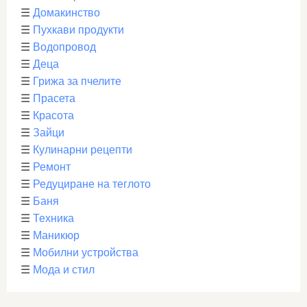
☰
Домакинство
☰
Пухкави продукти
☰
Водопровод
☰
Деца
☰
Грижа за пчелите
☰
Прасета
☰
Красота
☰
Зайци
☰
Кулинарни рецепти
☰
Ремонт
☰
Редуциране на теглото
☰
Баня
☰
Техника
☰
Маникюр
☰
Мобилни устройства
☰
Мода и стил