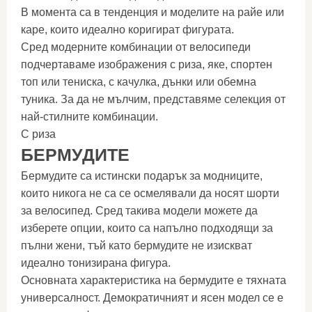
В момента са в тенденция и моделите на райе или
каре, които идеално коригират фигурата.
Сред модерните комбинации от велосипеди
подчертаваме изображения с риза, яке, спортен
топ или тениска, с качулка, дънки или обемна
туника. За да не мълчим, представяме селекция от
най-стилните комбинации.
С риза
БЕРМУДИТЕ
Бермудите са истински подарък за модниците,
които никога не са се осмелявали да носят шорти
за велосипед. Сред такива модели можете да
изберете опции, които са напълно подходящи за
пълни жени, тъй като бермудите не изискват
идеално тонизирана фигура.
Основната характеристика на бермудите е тяхната
универсалност. Демократичният и ясен модел се е