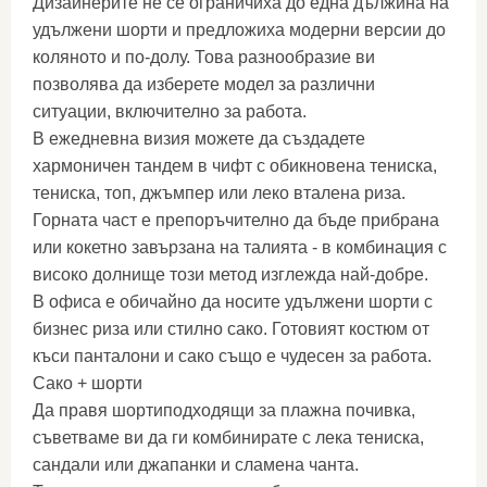
Дизайнерите не се ограничиха до една дължина на
удължени шорти и предложиха модерни версии до
коляното и по-долу. Това разнообразие ви
позволява да изберете модел за различни
ситуации, включително за работа.
В ежедневна визия можете да създадете
хармоничен тандем в чифт с обикновена тениска,
тениска, топ, джъмпер или леко вталена риза.
Горната част е препоръчително да бъде прибрана
или кокетно завързана на талията - в комбинация с
високо долнище този метод изглежда най-добре.
В офиса е обичайно да носите удължени шорти с
бизнес риза или стилно сако. Готовият костюм от
къси панталони и сако също е чудесен за работа.
Сако + шорти
Да правя шортиподходящи за плажна почивка,
съветваме ви да ги комбинирате с лека тениска,
сандали или джапанки и сламена чанта.