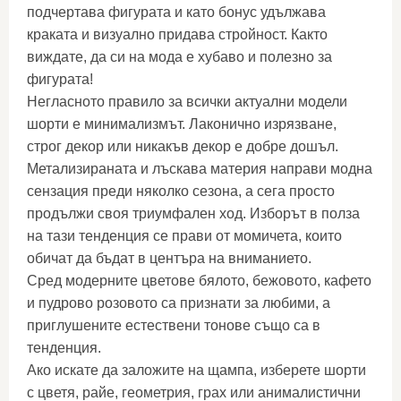
подчертава фигурата и като бонус удължава
краката и визуално придава стройност. Както
виждате, да си на мода е хубаво и полезно за
фигурата!
Негласното правило за всички актуални модели
шорти е минимализмът. Лаконично изрязване,
строг декор или никакъв декор е добре дошъл.
Метализираната и лъскава материя направи модна
сензация преди няколко сезона, а сега просто
продължи своя триумфален ход. Изборът в полза
на тази тенденция се прави от момичета, които
обичат да бъдат в центъра на вниманието.
Сред модерните цветове бялото, бежовото, кафето
и пудрово розовото са признати за любими, а
приглушените естествени тонове също са в
тенденция.
Ако искате да заложите на щампа, изберете шорти
с цветя, райе, геометрия, грах или анималистични