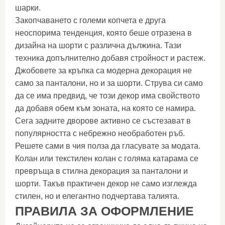
шарки.
Закопчаването с големи копчета е друга
неоспорима тенденция, която беше отразена в
дизайна на шорти с различна дължина. Тази
техника допълнително добавя стройност и растеж.
Джобовете за кръпка са модерна декорация не
само за панталони, но и за шорти. Струва си само
да се има предвид, че този декор има свойството
да добавя обем към зоната, на която се намира.
Сега задните дворове активно се състезават в
популярността с небрежно необработен ръб.
Решете сами в чия полза да гласувате за модата.
Колан или текстилен колан с голяма катарама се
превръща в стилна декорация за панталони и
шорти. Такъв практичен декор не само изглежда
стилен, но и елегантно подчертава талията.
ПРАВИЛА ЗА ОФОРМЛЕНИЕ