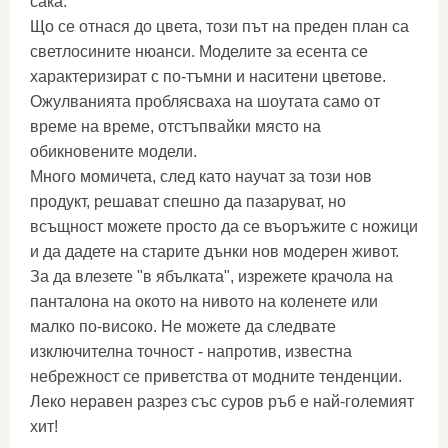
сака.
Що се отнася до цвета, този път на преден план са
светлосините нюанси. Моделите за есента се
характеризират с по-тъмни и наситени цветове.
Ожулванията проблясваха на шоутата само от
време на време, отстъпвайки място на
обикновените модели.
Много момичета, след като научат за този нов
продукт, решават спешно да пазаруват, но
всъщност можете просто да се въоръжите с ножици
и да дадете на старите дънки нов модерен живот.
За да влезете "в ябълката", изрежете крачола на
панталона на окото на нивото на коленете или
малко по-високо. Не можете да следвате
изключителна точност - напротив, известна
небрежност се приветства от модните тенденции.
Леко неравен разрез със суров ръб е най-големият
хит!