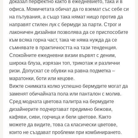
доказал перфектно както в ежедневието, така и в
офиса. Момичетата обичат да го вземат със себе си
на пътувания, а също така нямат нищо против да
направят стилен лук с бермуди за парти. Строг и
лаконичен дизайнви позволява да се приспособите
към всяка горна част, така че няма нужда да се
съмнявате в практичността на тази тенденция.
Спокойните ежедневни визии вървят с деним,
широка блуза, изрязан топ, трикотаж и различни
ризи. Допускат се обувки на равна подметка –
маратонки, боти или кецове.
Вижте снимката колко успешно бермудите могат да
заменят обичайната пола или панталон с молив.
Сред модната цветова палитра на бермудите
дизайнерите подчертават предимно бежови,
кафяви, сиви, горчица и бели цветове. Както
можете да видите, това са класически цветове,
които не създават проблеми при комбинирането.