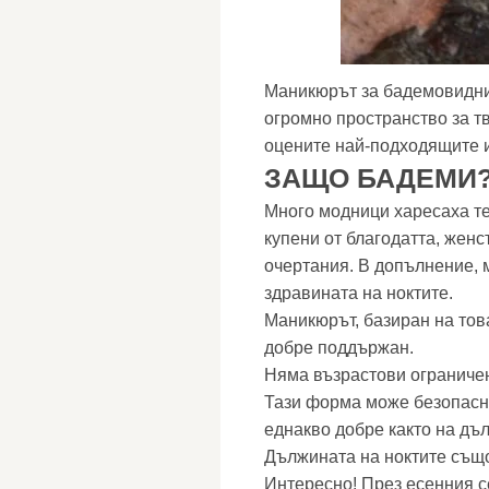
Маникюрът за бадемовидни 
огромно пространство за т
оцените най-подходящите и
ЗАЩО БАДЕМИ
Много модници харесаха т
купени от благодатта, женс
очертания. В допълнение, 
здравината на ноктите.
Маникюрът, базиран на тов
добре поддържан.
Няма възрастови ограниче
Тази форма може безопасно
еднакво добре както на дълг
Дължината на ноктите същ
Интересно! През есенния с