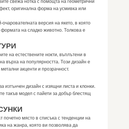
ите свежа нотка с помощта на геометрични
фект, оригинална форма на усмивка или
-очарователната версия на якето, в която
 формата на сладко животно. Толкова е
ТУРИ
ите на естествените нокти, въплътени в
на върха на популярността. Този дизайн е
 метални акценти и прозрачност.
а изтънчен дизайн с изящни листа и клонки.
те такъв модел с пайети за добър блестящ
СУНКИ
т почетно място в списъка с тенденции на
ика на жанра, която ви позволява да