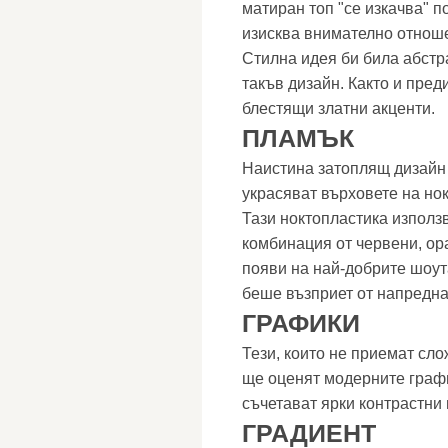
матиран топ "се изкачва" по
изисква внимателно отнош
Стилна идея би била абстр
такъв дизайн. Както и пред
блестящи златни акценти.
ПЛАМЪК
Наистина затоплящ дизайн 
украсяват върховете на нок
Тази ноктопластика използ
комбинация от червени, ор
появи на най-добрите шоут
беше възприет от напредн
ГРАФИКИ
Тези, които не приемат сло
ще оценят модерните графи
съчетават ярки контрастни 
ГРАДИЕНТ