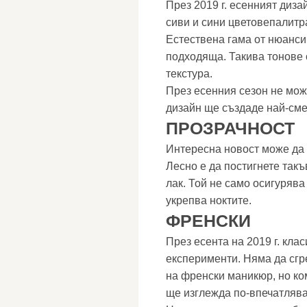
През 2019 г. есенният диза
сиви и сини цветовепалитр
Естествена гама от нюанси
подходяща. Такива тонове 
текстура.
През есенния сезон не може
дизайн ще създаде най-сме
ПРОЗРАЧНОСТ
Интересна новост може да 
Лесно е да постигнете так
лак. Той не само осигурява
укрепва ноктите.
ФРЕНСКИ
През есента на 2019 г. кла
експерименти. Няма да сгр
на френски маникюр, но ко
ще изглежда по-впечатляв