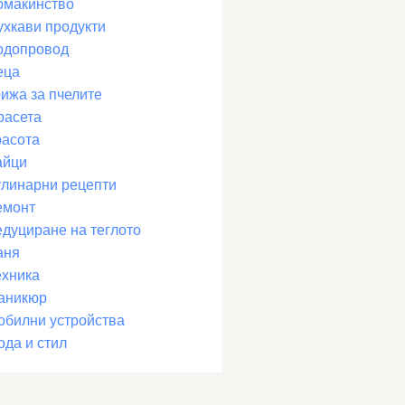
омакинство
ухкави продукти
одопровод
еца
рижа за пчелите
расета
расота
айци
улинарни рецепти
емонт
едуциране на теглото
аня
ехника
аникюр
обилни устройства
ода и стил