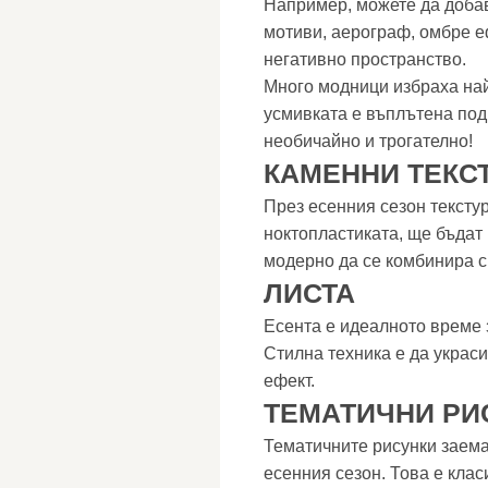
Например, можете да добав
мотиви, аерограф, омбре е
негативно пространство.
Много модници избраха най
усмивката е въплътена под
необичайно и трогателно!
КАМЕННИ ТЕКС
През есенния сезон текстур
ноктопластиката, ще бъдат 
модерно да се комбинира с
ЛИСТА
Есента е идеалното време з
Стилна техника е да украси
ефект.
ТЕМАТИЧНИ РИ
Тематичните рисунки заема
есенния сезон. Това е клас