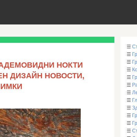
☰
С
☰
Г
☰
Г
АДЕМОВИДНИ НОКТИ
☰
К
НЕН ДИЗАЙН НОВОСТИ,
☰
Г
НИМКИ
☰
Р
☰
Л
☰
Г
☰
З
☰
Гр
☰
Гр
☰
С