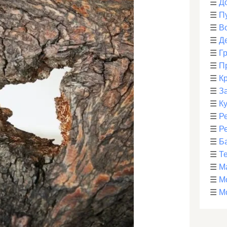
☰
Д
☰
П
☰
В
☰
Д
☰
Г
☰
П
☰
К
☰
З
☰
К
☰
Р
☰
Р
☰
Б
☰
Т
☰
М
☰
М
☰
М