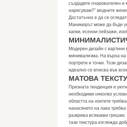
създадете очарователен и 
нарисувам?" модните жени 
Достатъчно е да се огледат
Маникюрът може да бъде ук
капки, есенни пейзажи, из
МИНИМАЛИСТИ
Модерен дизайн с картини 
минимализма. На върха на 
портрети и точки. Този диза
идеално се вписва във всек
МАТОВА ТЕКСТ
Призната тенденция е уютн
необходими няколко услови
областта на ноктите трябв
нанасянето на лака трябва 
разкрива всякакви грешки;
тази текстура изглежда доб