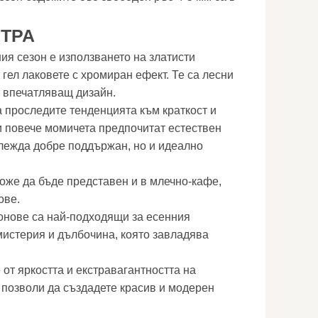
ТРА
ия сезон е използването на златисти
гел лаковете с хромиран ефект. Те са лесни
т впечатляващ дизайн.
а проследите тенденцията към краткост и
 повече момичета предпочитат естествен
глежда добре поддържан, но и идеално
же да бъде представен и в млечно-кафе,
ове.
онове са най-подходящи за есенния
мистерия и дълбочина, която завладява
 от яркостта и екстравагантността на
и позволи да създадете красив и модерен