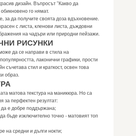
красив дизайн. Въпросът "Какво да
обикновено го нямат.
е, за да получите своята доза вдъхновение.
расен с листа, кленови листа, дъждовни
ображения на чадъри или природни пейзажи.
ЧНИ РИСУНКИ
може да се направи в стила на
популярността, лаконични графики, прости
йн съчетава стил и краткост, освен това
и образ.
УРА
ата матова текстура на маникюра. Но са
я за перфектен резултат:
а да е добре поддържана;
да бъде изключително точно - матовият топ
ре на средни и дълги нокти;