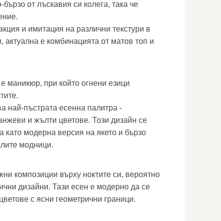
-бързо от лъскавия си колега, така че
ение.
акция и имитация на различни текстури в
и, актуална е комбинацията от матов топ и
е маникюр, при който огнени езици
тите.
ва най-пъстрата есенна палитра -
анжеви и жълти цветове. Този дизайн се
а като модерна версия на якето и бързо
алите модници.
жни композиции върху ноктите си, вероятно
чни дизайни. Тази есен е модерно да се
цветове с ясни геометрични граници.