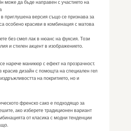
йн може да бъде направен с участието на
а
 в приглушена версия също се признава за
са особено красиви в комбинация с матова
те без смел лак в нюанс на фуксия. Този
лия и стилен акцент в изображението.
се нарече маникюр с ефект на прозрачност.
ъв красив дизайн с помощта на специален гел
 издръжливостта на покритието, но и
сическото френско сако е подходящо за
ешите, ако изберете традиционен вариант
мбинацията от класика с модни тенденции
ащо.