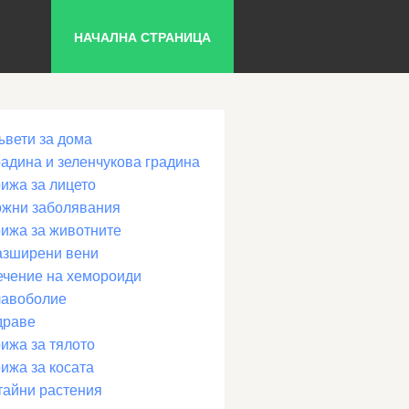
НАЧАЛНА СТРАНИЦА
ъвети за дома
радина и зеленчукова градина
рижа за лицето
ожни заболявания
рижа за животните
азширени вени
ечение на хемороиди
лавоболие
драве
ижа за тялото
ижа за косата
тайни растения