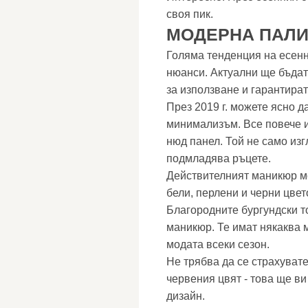
своя пик.
МОДЕРНА ПАЛИ
Голяма тенденция на есенн
нюанси. Актуални ще бъдат 
за използване и гарантира
През 2019 г. можете ясно д
минимализъм. Все повече и
нюд панел. Той не само из
подмладява ръцете.
Действителният маникюр мо
бели, перлени и черни цвет
Благородните бургундски т
маникюр. Те имат някаква 
модата всеки сезон.
Не трябва да се страхувате
червения цвят - това ще в
дизайн.