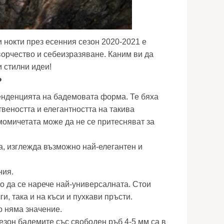
нокти през есенния сезон 2020-2021 е
ворчество и себеизразяване. Каним ви да
 стилни идеи!
?
енденцията на бадемовата форма. Те бяха
твеността и елегантността на такива
момичетата може да не се притесняват за
а, изглежда възможно най-елегантен и
ния.
 да се нарече най-универсалната. Стои
и, така и на къси и пухкави пръсти.
о няма значение.
езон бадемите със свободен ръб 4-5 мм са в