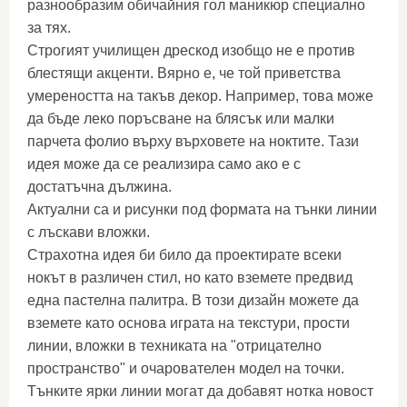
разнообразим обичайния гол маникюр специално
за тях.
Строгият училищен дрескод изобщо не е против
блестящи акценти. Вярно е, че той приветства
умереността на такъв декор. Например, това може
да бъде леко поръсване на блясък или малки
парчета фолио върху върховете на ноктите. Тази
идея може да се реализира само ако е с
достатъчна дължина.
Актуални са и рисунки под формата на тънки линии
с лъскави вложки.
Страхотна идея би било да проектирате всеки
нокът в различен стил, но като вземете предвид
една пастелна палитра. В този дизайн можете да
вземете като основа играта на текстури, прости
линии, вложки в техниката на "отрицателно
пространство" и очарователен модел на точки.
Тънките ярки линии могат да добавят нотка новост