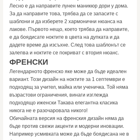
Лесно е да направите лунен маникюр дори у дома.
За да направите това, трябва да се запасите с
шаблони и да изберете 2 хармонични нюанса на
лакове. Първото нещо, което трябва да направите,
е да боядисате ноктите в цвета на дупката и да
дадете време да изсъхне. След това шаблонът се
залепва и ноктите се покриват с втория нюанс.
ФРЕНСКИ
Легендарното френско яке може да бъде идеален
вариант. Този дизайн на ноктите за 1 септември е
подходящ за учител, майка или ученичка. Той няма
възрастови ограничения, винаги изглежда
подходящо иженски Такава елегантна класика
никога не е разочаровала никого!
Обичайната версия на френския дизайн няма да
бъде против свежи акценти и модерни иновации.
Например усмивката може да бъде боядисана не в