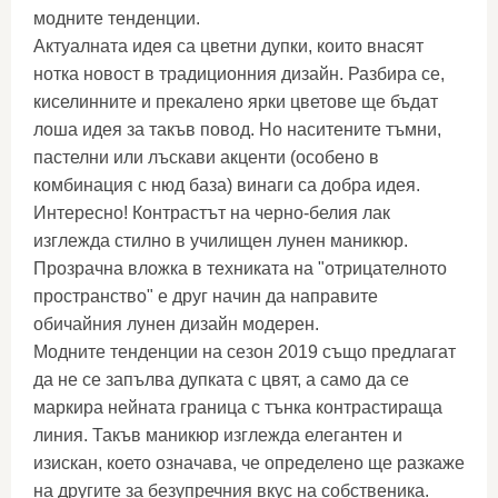
модните тенденции.
Актуалната идея са цветни дупки, които внасят
нотка новост в традиционния дизайн. Разбира се,
киселинните и прекалено ярки цветове ще бъдат
лоша идея за такъв повод. Но наситените тъмни,
пастелни или лъскави акценти (особено в
комбинация с нюд база) винаги са добра идея.
Интересно! Контрастът на черно-белия лак
изглежда стилно в училищен лунен маникюр.
Прозрачна вложка в техниката на "отрицателното
пространство" е друг начин да направите
обичайния лунен дизайн модерен.
Модните тенденции на сезон 2019 също предлагат
да не се запълва дупката с цвят, а само да се
маркира нейната граница с тънка контрастираща
линия. Такъв маникюр изглежда елегантен и
изискан, което означава, че определено ще разкаже
на другите за безупречния вкус на собственика.