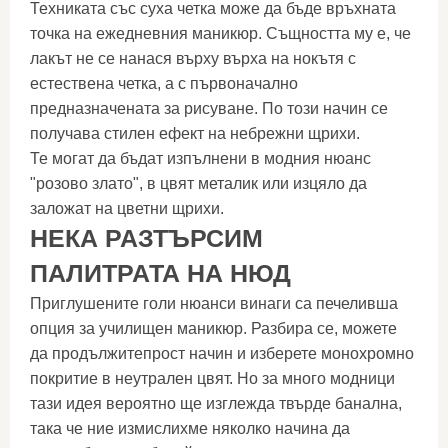
Техниката със суха четка може да бъде връхната
точка на ежедневния маникюр. Същността му е, че
лакът не се нанася върху върха на нокътя с
естествена четка, а с първоначално
предназначената за рисуване. По този начин се
получава стилен ефект на небрежни щрихи.
Те могат да бъдат изпълнени в модния нюанс
"розово злато", в цвят металик или изцяло да
заложат на цветни щрихи.
НЕКА РАЗТЪРСИМ
ПАЛИТРАТА НА НЮД
Приглушените голи нюанси винаги са печеливша
опция за училищен маникюр. Разбира се, можете
да продължитепрост начин и изберете монохромно
покритие в неутрален цвят. Но за много модници
тази идея вероятно ще изглежда твърде банална,
така че ние измислихме няколко начина да