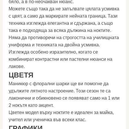
бяло, а в по-неочакван нюанс.
Можете също така да не запълвате цялата усмивка
с цвят, а само да маркирате нейната граница. Тази
техника изглежда елегантна и сдържана, а също
така е подходяща за всяка дължина на ноктите.
Няма да противоречи на строгостта на училищната
униформа и техниката на двойна усмивка.
Изглежда особено изразително, когато се
комбинират контрастни или пастелни нюанси на
лакове.
ЦВЕТЯ
Маникюр с флорални шарки ще ви помогне да
удължите лятното настроение. Този сезон те са
лаконични и обикновено се появяват само на 1 или
2 нокътя като акцент.
Цветен модел върху ноктите е идеален за майка,
учител или ученичка във всеки клас.
ГРАФИКИ