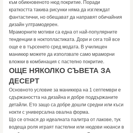
към обикновеното нюд покритие. Поради
краткостта такива рисунки няма да изглеждат
фантастични, но обещават да направят обичайния
дизайн ултрамодерен.
Мраморните мотиви са една от най-популярните
тенденции в ноктопластиката. Дори и сега той все
още е в търсенето сред модата. В училищен
маникюр можете да използвате само мраморни
вложки в комбинация с пастелно покритие.
ОЩЕ НЯКОЛКО СЪВЕТА ЗА
ДЕСЕРТ
Основното условие за маникюра на 1 септември е
сдържаността на дизайна и добре поддържаните
детайли. Ето защо са добре дошли средни или къси
нокти с универсална овална форма.
Що се отнася до идеалната палитра от лакове, тук
водеща роля играят пастелни или нюдови нюанси в