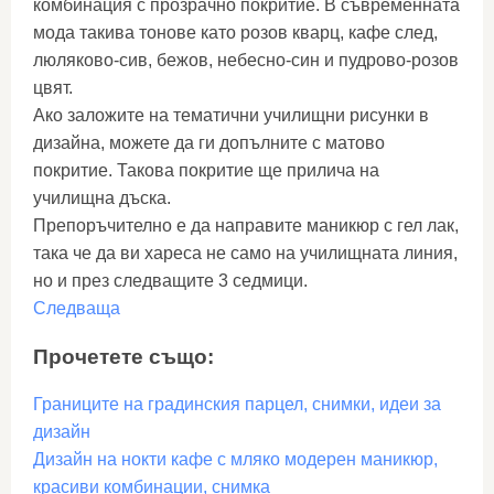
комбинация с прозрачно покритие. В съвременната
мода такива тонове като розов кварц, кафе след,
люляково-сив, бежов, небесно-син и пудрово-розов
цвят.
Ако заложите на тематични училищни рисунки в
дизайна, можете да ги допълните с матово
покритие. Такова покритие ще прилича на
училищна дъска.
Препоръчително е да направите маникюр с гел лак,
така че да ви хареса не само на училищната линия,
но и през следващите 3 седмици.
Следваща
Прочетете също:
Границите на градинския парцел, снимки, идеи за
дизайн
Дизайн на нокти кафе с мляко модерен маникюр,
красиви комбинации, снимка