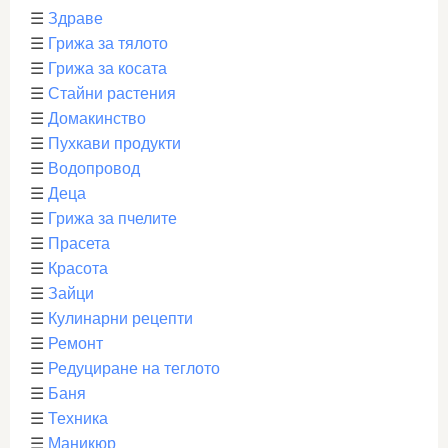
☰
Здраве
☰
Грижа за тялото
☰
Грижа за косата
☰
Стайни растения
☰
Домакинство
☰
Пухкави продукти
☰
Водопровод
☰
Деца
☰
Грижа за пчелите
☰
Прасета
☰
Красота
☰
Зайци
☰
Кулинарни рецепти
☰
Ремонт
☰
Редуциране на теглото
☰
Баня
☰
Техника
☰
Маникюр