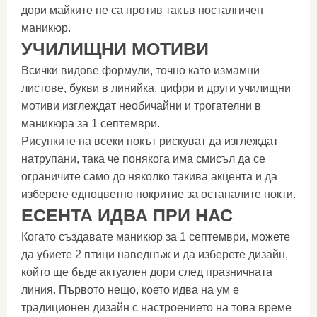
дори майките не са против такъв носталгичен
маникюр.
УЧИЛИЩНИ МОТИВИ
Всички видове формули, точно като измамни
листове, букви в линийка, цифри и други училищни
мотиви изглеждат необичайни и трогателни в
маникюра за 1 септември.
Рисунките на всеки нокът рискуват да изглеждат
натрупани, така че понякога има смисъл да се
ограничите само до няколко такива акцента и да
изберете едноцветно покритие за останалите нокти.
ЕСЕНТА ИДВА ПРИ НАС
Когато създавате маникюр за 1 септември, можете
да убиете 2 птици наведнъж и да изберете дизайн,
който ще бъде актуален дори след празничната
линия. Първото нещо, което идва на ум е
традиционен дизайн с настроението на това време