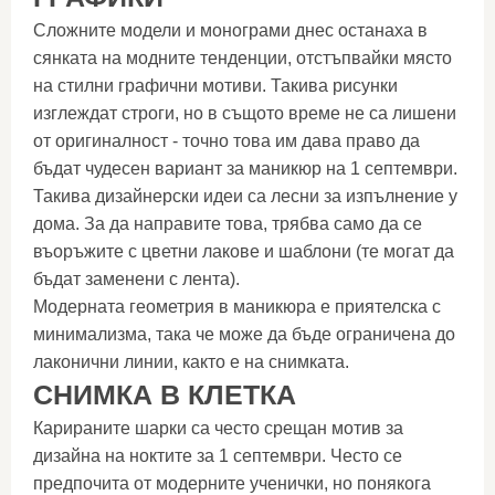
Сложните модели и монограми днес останаха в
сянката на модните тенденции, отстъпвайки място
на стилни графични мотиви. Такива рисунки
изглеждат строги, но в същото време не са лишени
от оригиналност - точно това им дава право да
бъдат чудесен вариант за маникюр на 1 септември.
Такива дизайнерски идеи са лесни за изпълнение у
дома. За да направите това, трябва само да се
въоръжите с цветни лакове и шаблони (те могат да
бъдат заменени с лента).
Модерната геометрия в маникюра е приятелска с
минимализма, така че може да бъде ограничена до
лаконични линии, както е на снимката.
СНИМКА В КЛЕТКА
Карираните шарки са често срещан мотив за
дизайна на ноктите за 1 септември. Често се
предпочита от модерните ученички, но понякога