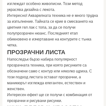
изглеждат особено живописни. Този метод
украсява дизайна с лекота.
Интересно! Акварелната техника не е много трудна
за изпълнение. Тайната се крие в смесването на
цветния гел лак с топа, за да се получи
полупрозрачен нюанс. Последният етап
обикновено е изчертаване на контурите с тънка
четка.
ПРОЗРАЧНИ ЛИСТА
Напоследък бързо набира популярност
прозрачната техника, при която рисунките са
обозначени само с контур или няколко щриха. С
този подход листата остават прозрачни, а
маникюрът изглежда елегантен, естествен и
женствен.
Интересен ефект ще се получи с комбинация от
прозрачни и рисувани рисунки.