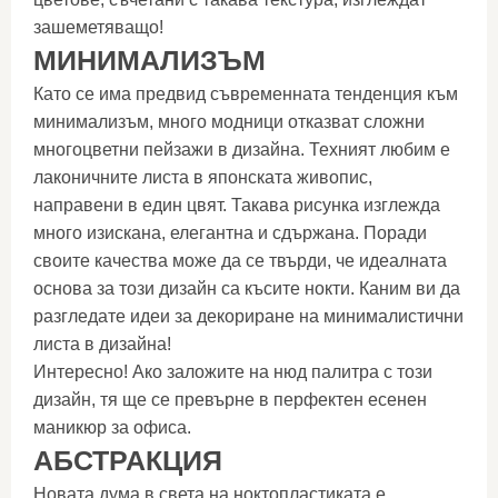
зашеметяващо!
МИНИМАЛИЗЪМ
Като се има предвид съвременната тенденция към
минимализъм, много модници отказват сложни
многоцветни пейзажи в дизайна. Техният любим е
лаконичните листа в японската живопис,
направени в един цвят. Такава рисунка изглежда
много изискана, елегантна и сдържана. Поради
своите качества може да се твърди, че идеалната
основа за този дизайн са късите нокти. Каним ви да
разгледате идеи за декориране на минималистични
листа в дизайна!
Интересно! Ако заложите на нюд палитра с този
дизайн, тя ще се превърне в перфектен есенен
маникюр за офиса.
АБСТРАКЦИЯ
Новата дума в света на ноктопластиката е