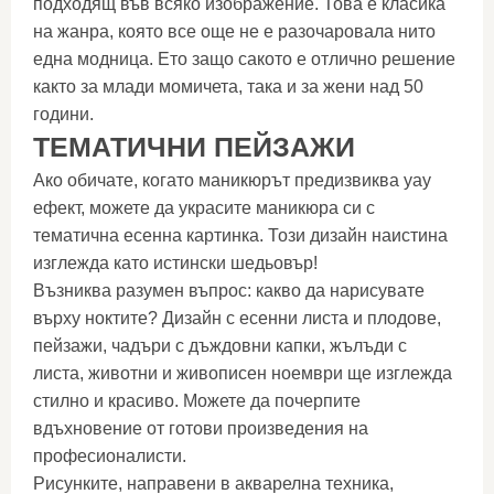
подходящ във всяко изображение. Това е класика
на жанра, която все още не е разочаровала нито
една модница. Ето защо сакото е отлично решение
както за млади момичета, така и за жени над 50
години.
ТЕМАТИЧНИ ПЕЙЗАЖИ
Ако обичате, когато маникюрът предизвиква уау
ефект, можете да украсите маникюра си с
тематична есенна картинка. Този дизайн наистина
изглежда като истински шедьовър!
Възниква разумен въпрос: какво да нарисувате
върху ноктите? Дизайн с есенни листа и плодове,
пейзажи, чадъри с дъждовни капки, жълъди с
листа, животни и живописен ноември ще изглежда
стилно и красиво. Можете да почерпите
вдъхновение от готови произведения на
професионалисти.
Рисунките, направени в акварелна техника,