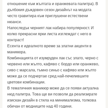
отношение към жълтата и оранжевата палитра). В
дълбокия дъждовен сезон дизайнът на модата
често гравитира към приглушени естествени
нюанси.
Напоследък черният лак набира популярност. И
колко прекрасни ярки листа изглеждат с него в
контраст!
Есента е идеалното време за златни акценти в
маникюра.
Комбинацията от изумруден лак със злато, черно с
червено или жълто, кафяво с бордо или оранжево,
сиво с марсала, тъмно синьо с кафяво или жълто
може да се подчертае сред най-печелившите
цветови комбинации.
В тематичния маникюр може да се появи актуална
нюд палитра. Това ще ви позволи да реализирате
изискан дизайн в стила на минимализма, толкова
обичан от модниците над 40 години.