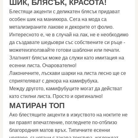
ШИК, БЛЯСЪК, КРАСОТА!
Блестящи акценти с деликатен блясък придават
особен шик на маникюра. Сега на мода са
метализираните лакове и декорите от фолио.
Интересното е, че в случай на лак, не е необходимо
да създавате шедьоври със собствените си ръце -
можетеизползвайте готови шаблони или печати.
Златният блясък може да служи като имитация на
есенни листа. Очарователно!
Лаконичните, лъскави шарки на листа лесно ще се
сприятеляват с декора на камифубука.
Между другото, камифубуците могат да действат
като стилни листа. Просто и оригинално!
МАТИРАН ТОП
Ако блестящите акценти в изкуството на ноктите не
ви правят впечатление, погледнете по-отблизо
благородния матов връх. Типичните есенни
цветове, съчетани с такава текстура, изглеждат