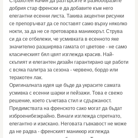
Страхотен начин да разтърсите и разнообразите
добрия стар френски е да добавите към него
елегантни есенни листа. Такива акцентни рисунки
се препоръчват да се поставят само върху няколко
нокти, за да не се претоварва маникюрът. Струва
си да се отбележи, че усмивката в есенното яке
значително разширява гамата от цветове - не само
класическият бял цвят изглежда красив. Най-
скъпият и елегантен дизайн гарантирано ще работи
с всяка палитра за сезона - червено, бордо или
теракотен лак.
Оригиналната идея ще бъде да украсите самата
усмивка с есенни шарки и пейзажи. Това е свежо
решение, което съчетава стил и сдържаност.
Предимствата на френското сако могат да бъдат
изброенибезкрайно. Винаги изглежда спретнато,
елегантно и изискано. Неговата гъвкавост не може
да не радва - френският маникюр изглежда