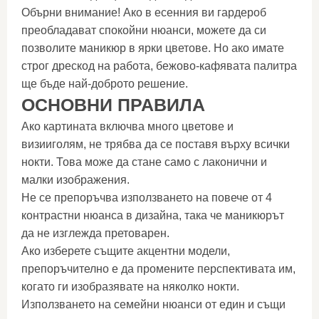
Обърни внимание! Ако в есенния ви гардероб
преобладават спокойни нюанси, можете да си
позволите маникюр в ярки цветове. Но ако имате
строг дрескод на работа, бежово-кафявата палитра
ще бъде най-доброто решение.
ОСНОВНИ ПРАВИЛА
Ако картината включва много цветове и
визииголям, не трябва да се поставя върху всички
нокти. Това може да стане само с лаконични и
малки изображения.
Не се препоръчва използването на повече от 4
контрастни нюанса в дизайна, така че маникюрът
да не изглежда претоварен.
Ако изберете същите акцентни модели,
препоръчително е да промените перспективата им,
когато ги изобразявате на няколко нокти.
Използването на семейни нюанси от един и същи