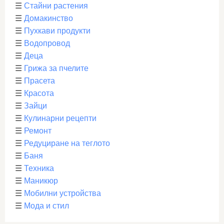
☰
Стайни растения
☰
Домакинство
☰
Пухкави продукти
☰
Водопровод
☰
Деца
☰
Грижа за пчелите
☰
Прасета
☰
Красота
☰
Зайци
☰
Кулинарни рецепти
☰
Ремонт
☰
Редуциране на теглото
☰
Баня
☰
Техника
☰
Маникюр
☰
Мобилни устройства
☰
Мода и стил