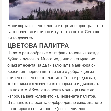
Маникюрът с есенни листа е огромно пространство
за творчество и стилно изкуство за нокти. Сега ще
ви го докажем!
ЦВЕТОВА ПАЛИТРА
Цялото разнообразие от кафяви тонове изглежда
буйно и луксозно. Много модници с нетърпение
очакват есента, за да ги включат в маникюра си!
Красивият червен цвят винаги е добра идея за
стилен есенен ноктопластика. Това е рядък лак,
който няма изключения във формата и дължината
на ноктите. Абсолютно всяка модница може да
изпробва великолепието на червената палитра.
В началото на есента е добре дошло използването
на по-ярки и сочни тонове (със специално