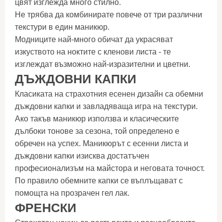
цвят изглежда много стилно.
Не трябва да комбинирате повече от три различни
текстури в един маникюр.
Модниците най-много обичат да украсяват
изкуството на ноктите с кленови листа - те
изглеждат възможно най-изразителни и цветни.
ДЪЖДОВНИ КАПКИ
Класиката на страхотния есенен дизайн са обемни
дъждовни капки и завладяваща игра на текстури.
Ако такъв маникюр използва и класическите
дълбоки тонове за сезона, той определено е
обречен на успех. Маникюрът с есенни листа и
дъждовни капки изисква достатъчен
професионализъм на майстора и неговата точност.
По правило обемните капки се въплъщават с
помощта на прозрачен гел лак.
ФРЕНСКИ