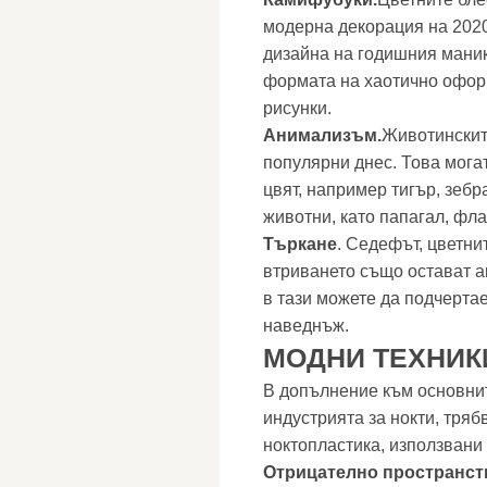
модерна декорация на 2020-
дизайна на годишния маник
формата на хаотично офор
рисунки.
Анимализъм.
Животинскит
популярни днес. Това мога
цвят, например тигър, зебр
животни, като папагал, фла
Търкане
. Седефът, цветн
втриването също остават а
в тази можете да подчертае
наведнъж.
МОДНИ ТЕХНИК
В допълнение към основнит
индустрията за нокти, тряб
ноктопластика, използвани
Отрицателно пространст