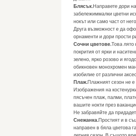
Блясък.
Направете дори на
забележиммалки цветни иск
нокът или само част от нег
Друга възможност е да офо
орнаменти и дори прости ри
Сочни цветове.
Това лято 
покрития от ярки и наситен
зелено, ярко розово и ягод
обикновен монохромен мани
изобилие от различни аксе
Плаж.
Плажният сезон не е 
Изображения на костенурки,
пясъчен плаж, палми, платн
вашите нокти през ваканци
Не забравяйте да придадет
Снежанка.
Простият и в съ
направен в бяла цветова г
летния сезон. В същото вр