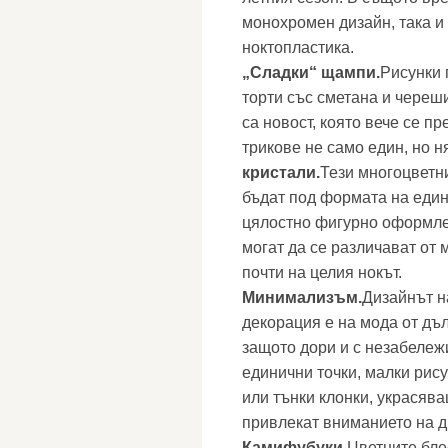
монохромен дизайн, така и
ноктопластика.
„Сладки“ щампи.
Рисунки 
торти със сметана и череш
са новост, която вече се пр
трикове не само един, но 
кристали.
Тези многоцветни
бъдат под формата на един
цялостно фигурно оформле
могат да се различават от
почти на целия нокът.
Минимализъм.
Дизайнът н
декорация е на мода от дъ
защото дори и с незабележ
единични точки, малки рис
или тънки клонки, украсява
привлекат вниманието на д
Камифубуки.
Цветните бле