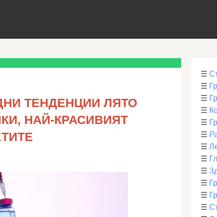
☰
С
☰
Г
☰
Г
ДНИ ТЕНДЕНЦИИ ЛЯТО
☰
К
МКИ, НАЙ-КРАСИВИЯТ
☰
Г
КТИТЕ
☰
Р
☰
Л
☰
Г
☰
З
☰
Гр
☰
Гр
☰
С