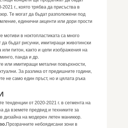
2021 г., която трябва да присъства в
юр. Те могат да бъдат разположени под
мление, единични акценти или дори прости
е мотиви в ноктопластиката са много
т да бъдат рисунки, имитиращи животински
а или питон, както и цели изображения на
минго, панда и др.
ите или имитиращи метални повърхности,
ктуални. За разлика от предишните години,
те не само един пръст, но и цялата ръка
И
е тенденции от 2020-2021 г. в сегмента на
ва да вземете предвид и техниките за
 в дизайна на модерен летен маникюр.
во.
Прозрачните небоядисани зони в