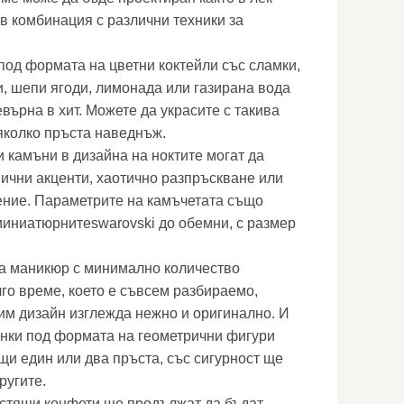
 в комбинация с различни техники за
под формата на цветни коктейли със сламки,
и, шепи ягоди, лимонада или газирана вода
евърна в хит. Можете да украсите с такива
няколко пръста наведнъж.
 камъни в дизайна на ноктите могат да
ични акценти, хаотично разпръскване или
ние. Параметрите на камъчетата също
 миниатюрнитеswarovski до обемни, с размер
а маникюр с минимално количество
лго време, което е съвсем разбираемо,
им дизайн изглежда нежно и оригинално. И
унки под формата на геометрични фигури
щи един или два пръста, със сигурност ще
ругите.
стящи конфети ще продължат да бъдат