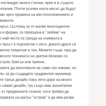
 изглеждат много стилни, ярки и в същото
ителни. Почти всички нокти могат да бъдат
само чрез промяна на местоположението и
лементи.
рът, състоящ се от малки многоцветни
и и форми, се превърна в "любим" на
о най-често се среща на снимката в
пръст е подчертан с него, докато други са
ветно покритие в тон. Можете също така да
когато техниката на цветни блокове се
стали, блясък или триене.
ожете да използвате не само гел лакове, но
ли, за да създадете градиентен маникюр.
те такъв дизайн това лято дори на много
о самия дизайн, тук също има значителни
 от предишните сезони, сега трябва да
формата на малък "остров" и да има резки