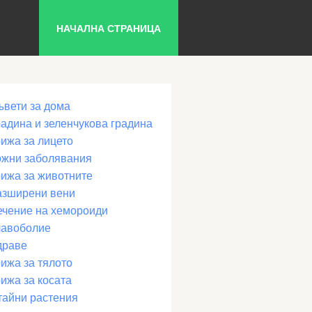
НАЧАЛНА СТРАНИЦА
ъвети за дома
радина и зеленчукова градина
рижа за лицето
ожни заболявания
рижа за животните
азширени вени
ечение на хемороиди
лавоболие
драве
ижа за тялото
ижа за косата
тайни растения