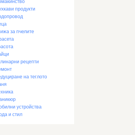
омакинство
ухкави продукти
одопровод
еца
рижа за пчелите
расета
расота
айци
улинарни рецепти
емонт
едуциране на теглото
аня
ехника
аникюр
обилни устройства
ода и стил