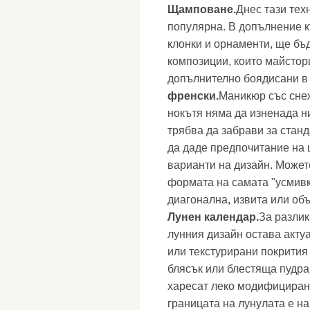
Щамповане.
Днес тази тех
популярна. В допълнение 
клонки и орнаменти, ще бъ
композиции, които майстор
допълнително боядисани в 
френски
.
Маникюр със снеж
нокътя няма да изненада н
трябва да забрави за стан
да даде предпочитание на 
варианти на дизайн. Может
формата на самата "усмивк
диагонална, извита или об
Лунен календар.
За разлик
лунния дизайн остава актуа
или текстурирани покрития 
блясък или блестяща пудра
харесат леко модифицирана
границата на лунулата е н