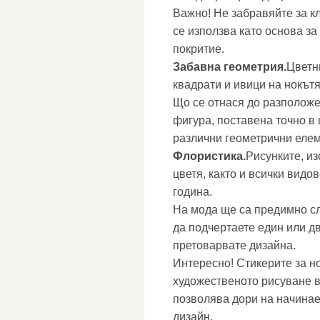
Важно! Не забравяйте за к
се използва като основа за
покритие.
Забавна геометрия.
Цветн
квадрати и ивици на нокът
Що се отнася до разположе
фигура, поставена точно в 
различни геометрични елем
Флористика.
Рисунките, из
цветя, както и всички видов
година.
На мода ще са предимно сл
да подчертаете един или дв
претоварвате дизайна.
Интересно! Стикерите за н
художественото рисуване в 
позволява дори на начинае
дизайн.