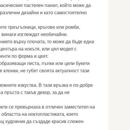
ласическия пастелен панел, който може да
 различни дизайни и като самостоятелно
ите триъгълници, кръгове или ромби,
я винаги изглеждат необичайни.
нието върху плочата, то може да бъде една
центъра на нокътя, или цял модел с
енти по форма и цвят.
образяващи листа, пъпки или цели букети
е клонки, не губят своята актуалност тази
ожните изкуства. В тази връзка е по-добре
а пръста с такъв декор, за да не
окти се превърнаха в отличен заместител на
областта на ноктопластиката, което
щ художник да създаде красив сложен