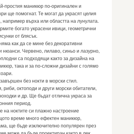
й-простия маникюр по-оригинален и
ри ще помогнат. Те могат да украсят целия
о, например върха или областта на лунулата.
рмите богато украсени ивици, геометрични
сунки от блясък.
няма как да се мине без декоративни
и нюанси. Червено, лилаво, синьо и лазурно,
оплодни са подходящи както за дизайна на
кюр, така и за по-сложни дизайни с голямо
соари.
завършен без нокти в морски стил.
 риби, октоподи и други морски обитатели,
оходки и др. Ще бъдат отлична украса за
онния период.
е на ноктите си плажно настроение
щото време много ефектен маникюр,
ама, ще бъде изключително популярен през
еме може да бъде проектиран както в лек