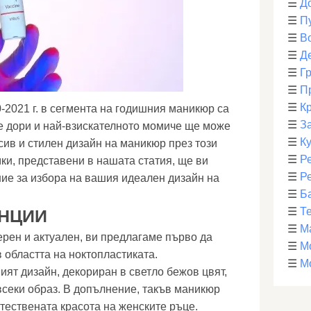
☰
Д
☰
П
☰
В
☰
Д
☰
Г
☰
П
☰
К
-2021 г. в сегмента на годишния маникюр са
☰
З
че дори и най-взискателното момиче ще може
☰
К
сив и стилен дизайн на маникюр през този
☰
Р
ки, представени в нашата статия, ще ви
☰
Р
ие за избора на вашия идеален дизайн на
☰
Б
☰
Т
НЦИИ
☰
М
рен и актуален, ви предлагаме първо да
☰
М
 областта на ноктопластиката.
☰
М
ият дизайн, декориран в светло бежов цвят,
секи образ. В допълнение, такъв маникюр
тествената красота на женските ръце.