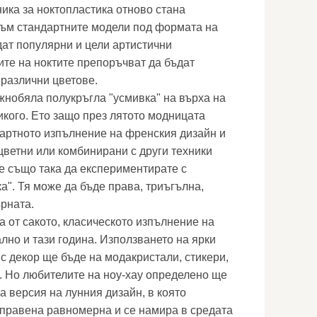
ника за ноктопластика отново стана
към стандартните модели под формата на
дат популярни и цели артистични
ите на ноктите препоръчват да бъдат
различни цветове.
нобяла полукръгла "усмивка" на върха на
икого. Ето защо през лятото модницата
дартното изпълнение на френския дизайн и
цветни или комбинирани с други техники
е също така да експериментирате с
а". Тя може да бъде права, триъгълна,
ърната.
а от сакото, класическото изпълнение на
лно и тази година. Използването на ярки
с декор ще бъде на модакристали, стикери,
. Но любителите на ноу-хау определено ще
 версия на лунния дизайн, в която
аправена равномерна и се намира в средата