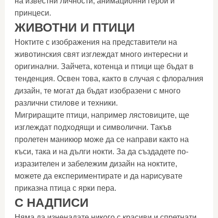
на известни личности, анимационни герои и
принцеси.
ЖИВОТНИ И ПТИЦИ
Ноктите с изображения на представители на
животинския свят изглеждат много интересни и
оригинални. Зайчета, котенца и птици ще бъдат в
тенденция. Освен това, както в случая с флоралния
дизайн, те могат да бъдат изобразени с много
различни стилове и техники.
Мигриращите птици, например лястовиците, ще
изглеждат подходящи и символични. Такъв
пролетен маникюр може да се направи както на
къси, така и на дълги нокти. За да създадете по-
изразителен и забележим дизайн на ноктите,
можете да експериментирате и да нарисувате
приказна птица с ярки пера.
С НАДПИСИ
Няма да изненадате никого с красиви и спретнати