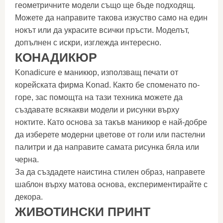
геометричните модели също ще бъде подходящ.
Можете да направите такова изкуство само на един
нокът или да украсите всички пръсти. Моделът,
допълнен с искри, изглежда интересно.
КОНАДИКЮР
Konadicure е маникюр, използващ печати от
корейската фирма Konad. Както бе споменато по-
горе, зас помощта на тази техника можете да
създавате всякакви модели и рисунки върху
ноктите. Като основа за такъв маникюр е най-добре
да изберете модерни цветове от голи или пастелни
палитри и да направите самата рисунка бяла или
черна.
За да създадете наистина стилен образ, направете
шаблон върху матова основа, експериментирайте с
декора.
ЖИВОТИНСКИ ПРИНТ