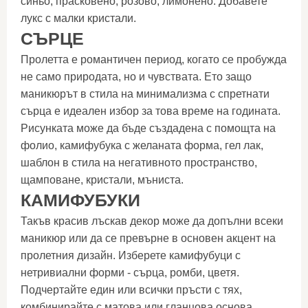
синьо, прасковено, розово, лимонено. Добавете
лукс с малки кристали.
СЪРЦЕ
Пролетта е романтичен период, когато се пробужда
не само природата, но и чувствата. Ето защо
маникюрът в стила на минимализма с спретнати
сърца е идеален избор за това време на годината.
Рисунката може да бъде създадена с помощта на
фолио, камифубука с желаната форма, гел лак,
шаблон в стила на негативното пространство,
щамповане, кристали, мъниста.
КАМИФУБУКИ
Такъв красив лъскав декор може да допълни всеки
маникюр или да се превърне в основен акцент на
пролетния дизайн. Изберете камифубуци с
нетривиални форми - сърца, ромби, цветя.
Подчертайте един или всички пръсти с тях,
комбинирайте с матова или гланцова основа.