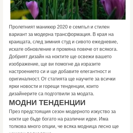
Пролетният маникюр 2020 е семпъл и стилен
вариант за модерна трансформация. В края на
краищата, след зимния студ и сивото ежедневие,
искате обновление и промяна повече от всякога.
Добрият дизайн на ноктите ще освежи вашето
изображение, ще ви помогне да изразите
настроението си и ще добавите елегантност и
оригиналност. От статията ще научите за всички
ярки новости и горещи тенденции, които
дизайнерите са подготвили за модата.
МОДНИ ТЕНДЕНЦИИ
През предстоящия сезон модерното изкуство за
нокти ще бъде богато на различни идеи. Има
толкова много опции, че всяка модница лесно ще