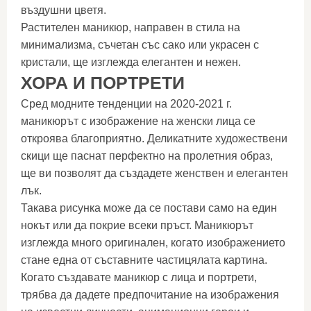
въздушни цветя.
Растителен маникюр, направен в стила на
минимализма, съчетан със сако или украсен с
кристали, ще изглежда елегантен и нежен.
ХОРА И ПОРТРЕТИ
Сред модните тенденции на 2020-2021 г.
маникюрът с изображение на женски лица се
откроява благоприятно. Деликатните художествени
скици ще паснат перфектно на пролетния образ,
ще ви позволят да създадете женствен и елегантен
лък.
Такава рисунка може да се постави само на един
нокът или да покрие всеки пръст. Маникюрът
изглежда много оригинален, когато изображението
стане една от съставните частицялата картина.
Когато създавате маникюр с лица и портрети,
трябва да дадете предпочитание на изображения