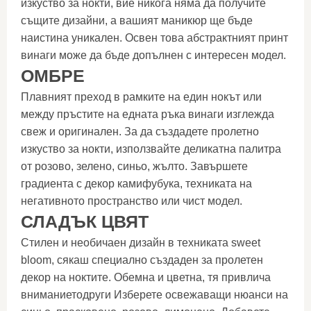
изкуство за нокти, вие никога няма да получите
същите дизайни, а вашият маникюр ще бъде
наистина уникален. Освен това абстрактният принт
винаги може да бъде допълнен с интересен модел.
ОМБРЕ
Плавният преход в рамките на един нокът или
между пръстите на едната ръка винаги изглежда
свеж и оригинален. За да създадете пролетно
изкуство за нокти, използвайте деликатна палитра
от розово, зелено, синьо, жълто. Завършете
градиента с декор камифубука, техниката на
негативното пространство или чист модел.
СЛАДЪК ЦВЯТ
Стилен и необичаен дизайн в техниката sweet
bloom, сякаш специално създаден за пролетен
декор на ноктите. Обемна и цветна, тя привлича
вниманиетодруги Изберете освежаващи нюанси на