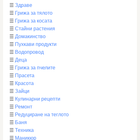
☰
Здраве
☰
Грижа за тялото
☰
Грижа за косата
☰
Стайни растения
☰
Домакинство
☰
Пухкави продукти
☰
Водопровод
☰
Деца
☰
Грижа за пчелите
☰
Прасета
☰
Красота
☰
Зайци
☰
Кулинарни рецепти
☰
Ремонт
☰
Редуциране на теглото
☰
Баня
☰
Техника
☰
Маникюр