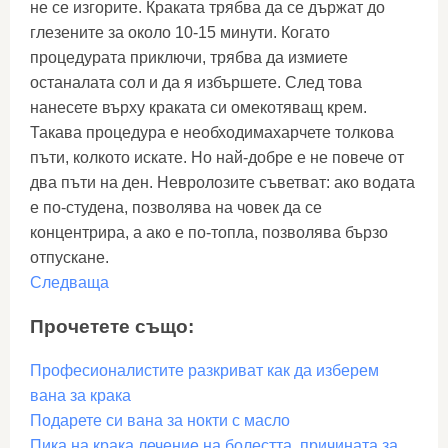
не се изгорите. Краката трябва да се държат до
глезените за около 10-15 минути. Когато
процедурата приключи, трябва да измиете
останалата сол и да я избършете. След това
нанесете върху краката си омекотяващ крем.
Такава процедура е необходимахарчете толкова
пъти, колкото искате. Но най-добре е не повече от
два пъти на ден. Невролозите съветват: ако водата
е по-студена, позволява на човек да се
концентрира, а ако е по-топла, позволява бързо
отпускане.
Следваща
Прочетете също:
Професионалистите разкриват как да изберем
вана за крака
Подарете си вана за нокти с масло
Пика на крака лечение на болестта, причината за