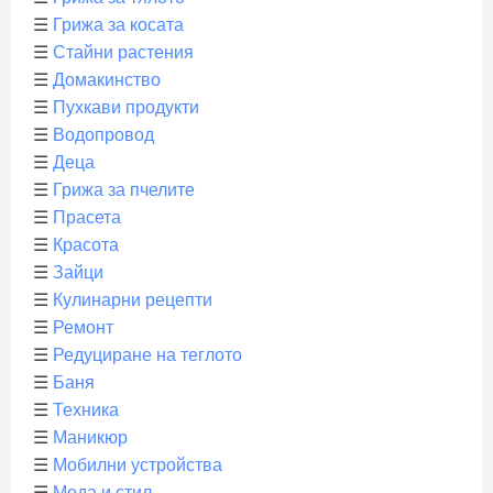
☰
Грижа за косата
☰
Стайни растения
☰
Домакинство
☰
Пухкави продукти
☰
Водопровод
☰
Деца
☰
Грижа за пчелите
☰
Прасета
☰
Красота
☰
Зайци
☰
Кулинарни рецепти
☰
Ремонт
☰
Редуциране на теглото
☰
Баня
☰
Техника
☰
Маникюр
☰
Мобилни устройства
☰
Мода и стил