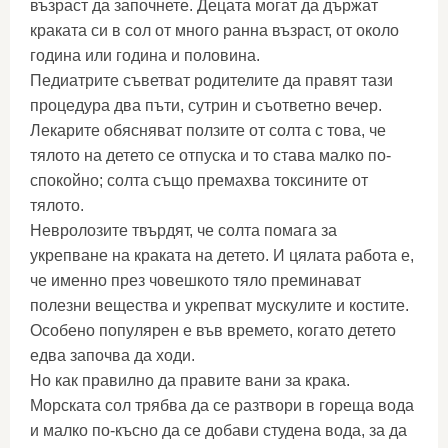
възраст да започнете. Децата могат да държат
краката си в сол от много ранна възраст, от около
година или година и половина.
Педиатрите съветват родителите да правят тази
процедура два пъти, сутрин и съответно вечер.
Лекарите обясняват ползите от солта с това, че
тялото на детето се отпуска и то става малко по-
спокойно; солта също премахва токсините от
тялото.
Невролозите твърдят, че солта помага за
укрепване на краката на детето. И цялата работа е,
че именно през човешкото тяло преминават
полезни вещества и укрепват мускулите и костите.
Особено популярен е във времето, когато детето
едва започва да ходи.
Но как правилно да правите вани за крака.
Морската сол трябва да се разтвори в гореща вода
и малко по-късно да се добави студена вода, за да