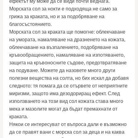
ефектът му може да се види почти веднага.
Морската сол за нокти е подходяща не само за
грижа за краката, но и за подобряване на
благосъстоянието.
Морската сол за краката ще помогне: облекчаване
на умората, намаляване на дразненето на кожата,
облекчаване на възпалението, подобряване на
кръвообращението, намаляване на изпотяването,
защита на кръвоносните съдове, предотвратяване
на подуване. Можете да назовете много други
полезни вещества на солта, но бих искал да добавя
следното: тя помага да се отървете от неприятните
миризми, защото има дезодориращ ефект. След
използването на този вид сол кожата става много
мека и мазолите могат да бъдат премахнати от
краката.
Някои се интересуват от въпроса дали е възможно
да се правят вани с морска сол за деца и на каква