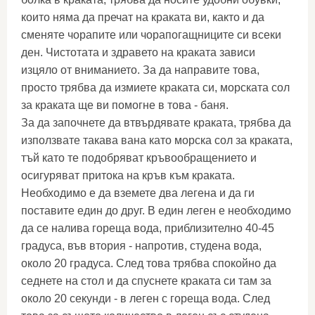
които няма да пречат на краката ви, както и да
сменяте чорапите или чорапогащниците си всеки
ден. Чистотата и здравето на краката зависи
изцяло от вниманието. За да направите това,
просто трябва да измиете краката си, морската сол
за краката ще ви помогне в това - баня.
За да започнете да втвърдявате краката, трябва да
използвате такава вана като морска сол за краката,
тъй като те подобряват кръвообращението и
осигуряват притока на кръв към краката.
Необходимо е да вземете два легена и да ги
поставите един до друг. В един леген е необходимо
да се налива гореща вода, приблизително 40-45
градуса, във втория - напротив, студена вода,
около 20 градуса. След това трябва спокойно да
седнете на стол и да спуснете краката си там за
около 20 секунди - в леген с гореща вода. След