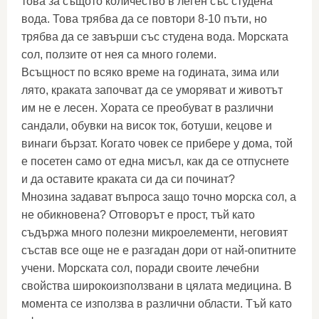
това за същото количество в леген със студена
вода. Това трябва да се повтори 8-10 пъти, но
трябва да се завърши със студена вода. Морската
сол, ползите от нея са много големи.
Всъщност по всяко време на годината, зима или
лято, краката започват да се уморяват и животът
им не е лесен. Хората се преобуват в различни
сандали, обувки на висок ток, ботуши, кецове и
винаги бързат. Когато човек се прибере у дома, той
е посетен само от една мисъл, как да се отпуснете
и да оставите краката си да си починат?
Мнозина задават въпроса защо точно морска сол, а
не обикновена? Отговорът е прост, тъй като
съдържа много полезни микроелементи, неговият
състав все още не е разгадан дори от най-опитните
учени. Морската сол, поради своите лечебни
свойства широкоизползвани в цялата медицина. В
момента се използва в различни области. Тъй като