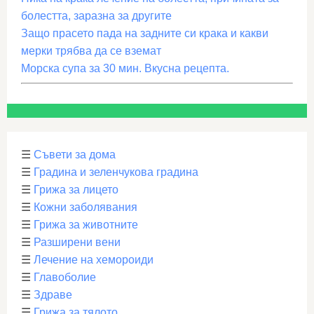
болестта, заразна за другите
Защо прасето пада на задните си крака и какви
мерки трябва да се вземат
Морска супа за 30 мин. Вкусна рецепта.
☰
Съвети за дома
☰
Градина и зеленчукова градина
☰
Грижа за лицето
☰
Кожни заболявания
☰
Грижа за животните
☰
Разширени вени
☰
Лечение на хемороиди
☰
Главоболие
☰
Здраве
☰
Грижа за тялото