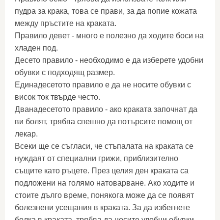
пудра за крака, това се прави, за да попие кожата
между пръстите на краката.
Правило девет - много е полезно да ходите боси на
хладен под.
Десето правило - необходимо е да изберете удобни
обувки с подходящ размер.
Единадесетото правило е да не носите обувки с
висок ток твърде често.
Дванадесетото правило - ако краката започнат да
ви болят, трябва спешно да потърсите помощ от
лекар.
Всеки ще се съгласи, че стъпалата на краката се
нуждаят от специални грижи, приблизително
същите като ръцете. През целия ден краката са
подложени на голямо натоварване. Ако ходите и
стоите дълго време, понякога може да се появят
болезнени усещания в краката. За да избегнете
болка в краката, трябва да носите удобни обувки,