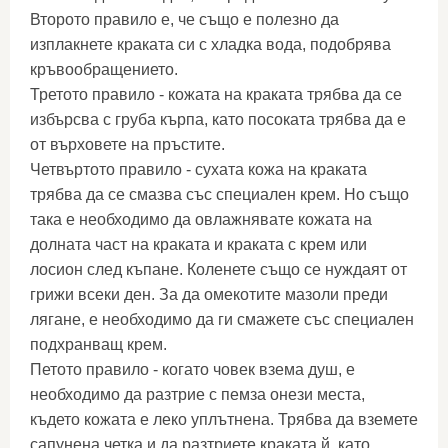
Второто правило е, че също е полезно да
изплакнете краката си с хладка вода, подобрява
кръвообращението.
Третото правило - кожата на краката трябва да се
избърсва с груба кърпа, като посоката трябва да е
от върховете на пръстите.
Четвъртото правило - сухата кожа на краката
трябва да се смазва със специален крем. Но също
така е необходимо да овлажнявате кожата на
долната част на краката и краката с крем или
лосион след къпане. Коленете също се нуждаят от
грижи всеки ден. За да омекотите мазоли преди
лягане, е необходимо да ги смажете със специален
подхранващ крем.
Петото правило - когато човек взема душ, е
необходимо да разтрие с пемза онези места,
където кожата е леко уплътнена. Трябва да вземете
сапунена четка и да разтриете краката й, като