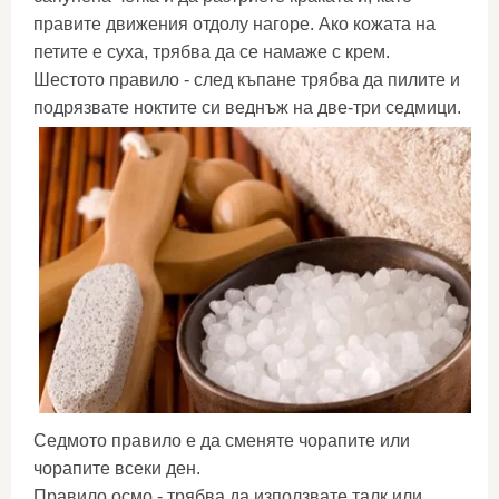
правите движения отдолу нагоре. Ако кожата на
петите е суха, трябва да се намаже с крем.
Шестото правило - след къпане трябва да пилите и
подрязвате ноктите си веднъж на две-три седмици.
Седмото правило е да сменяте чорапите или
чорапите всеки ден.
Правило осмо - трябва да използвате талк или