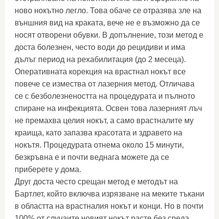
ново нокътно легло. Това обаче се отразява зле на
външния вид на краката, вече не е възможно да се
носят отворени обувки. В допълнение, този метод е
доста болезнен, често води до рецидиви и има
дълъг период на рехабилитация (до 2 месеца).
Оперативната корекция на врастнал нокът все
повече се измества от лазерния метод. Отличава
се с безболезнеността на процедурата и пълното
спиране на инфекцията. Освен това лазерният лъч
не премахва целия нокът, а само врастналите му
краища, като запазва красотата и здравето на
нокътя. Процедурата отнема около 15 минути,
безкръвна е и почти веднага можете да се
приберете у дома.
Друг доста често срещан метод е методът на
Бартлет, който включва изрязване на меките тъкани
в областта на врастналия нокът и конци. Но в почти
100% от случаите новият нокът расте без среда,