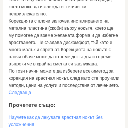
което може да изглежда естетически
непривлекателно.
Корекцията с плочи включва инсталирането на
метална пластина (скоби) върху нокътя, което ще
му помогне да вземе желаната форма и да избегне
врастването. Не създава дискомфорт, тъй като е
много малък и спретнат. Корекцията на нокътя с
плочи обаче може да отнеме доста дълго време,
въпреки че в крайна сметка си заслужава.
По този начин можете да изберете всекиметод за
корекция на врастнал нокът, след като сте проучили
методи, цени на услуги и последствия от лечението.
Следваща
Прочетете също:
Научете как да лекувате врастнал нокът без
усложнения