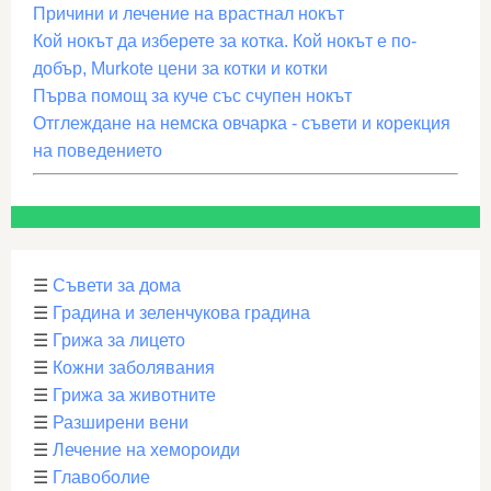
Причини и лечение на врастнал нокът
Кой нокът да изберете за котка. Кой нокът е по-
добър, Murkote цени за котки и котки
Първа помощ за куче със счупен нокът
Отглеждане на немска овчарка - съвети и корекция
на поведението
☰
Съвети за дома
☰
Градина и зеленчукова градина
☰
Грижа за лицето
☰
Кожни заболявания
☰
Грижа за животните
☰
Разширени вени
☰
Лечение на хемороиди
☰
Главоболие