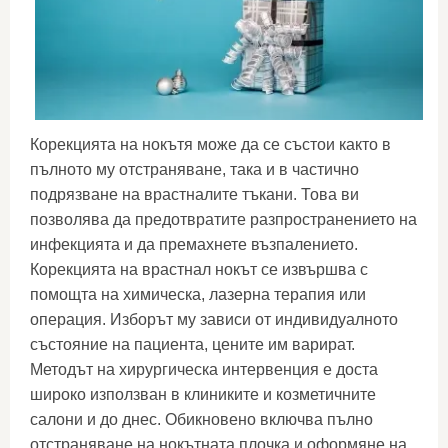
Корекцията на нокътя може да се състои както в
пълното му отстраняване, така и в частично
подрязване на врастналите тъкани. Това ви
позволява да предотвратите разпространението на
инфекцията и да премахнете възпалението.
Корекцията на врастнал нокът се извършва с
помощта на химическа, лазерна терапия или
операция. Изборът му зависи от индивидуалното
състояние на пациента, цените им варират.
Методът на хирургическа интервенция е доста
широко използван в клиниките и козметичните
салони и до днес. Обикновено включва пълно
отстраняване на нокътната плочка и оформяне на