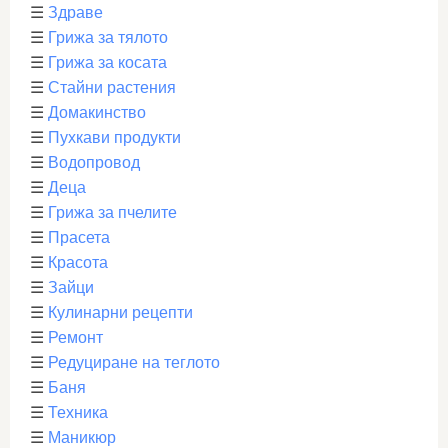
☰
Здраве
☰
Грижа за тялото
☰
Грижа за косата
☰
Стайни растения
☰
Домакинство
☰
Пухкави продукти
☰
Водопровод
☰
Деца
☰
Грижа за пчелите
☰
Прасета
☰
Красота
☰
Зайци
☰
Кулинарни рецепти
☰
Ремонт
☰
Редуциране на теглото
☰
Баня
☰
Техника
☰
Маникюр