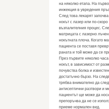
на няколко етапа. На първ
инжекция в увредения пръс
След това лекарят започва
нокът с лазер или по-скоро
възпалителния процес. Сле
матрицата с лазерно лъчен
нокътната плоча. Когато м
пациента се поставя превр
раната и той може да се пр
През първите няколко часа
нокът, в зависимост от раз
почувства болка и известе
достатъчно бързо. На сле
трябва внимателно да следи
антисептични разтвори и м
пациентът ще може да носи
препоръчва да не се използ
приеме нормален вид.