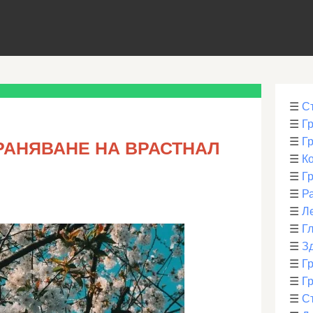
☰
С
☰
Г
☰
Г
РАНЯВАНЕ НА ВРАСТНАЛ
☰
К
☰
Г
☰
Р
☰
Л
☰
Г
☰
З
☰
Гр
☰
Гр
☰
С