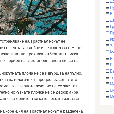
☰
Д
☰
П
☰
В
☰
Д
☰
Г
☰
П
☰
К
отстраняване на врастнал нокът не
☰
З
е се е доказал добре и се използва в много
☰
К
о използват на практика, отбелязват ниска
☰
Р
атък период на възстановяване и липса на
☰
Р
☰
Б
 нокътната плоча не се извършва напълно,
☰
Т
отича патологичният процес - засегнатите
☰
М
реме на лазерното лечение не се засягат
☰
М
телно нокътната плочка не се деформира
☰
М
важно за жените, тъй като нокътят запазва
на корекция на врастнал нокът е разделена