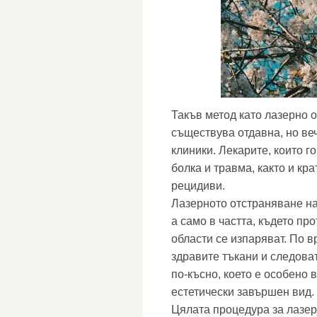
Такъв метод като лазерно 
съществува отдавна, но веч
клиники. Лекарите, които г
болка и травма, както и кр
рецидиви.
Лазерното отстраняване на
а само в частта, където пр
области се изпаряват. По в
здравите тъкани и следова
по-късно, което е особено 
естетически завършен вид.
Цялата процедура за лазер