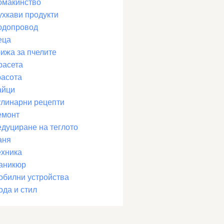
омакинство
ухкави продукти
одопровод
еца
рижа за пчелите
расета
расота
айци
улинарни рецепти
емонт
едуциране на теглото
аня
ехника
аникюр
обилни устройства
ода и стил