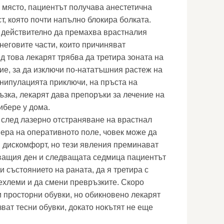
о място, пациентът получава анестетична
т, която почти напълно блокира болката.
 действително да премахва врастналия
 неговите части, които причиняват
д това лекарят трябва да третира зоната на
ие, за да изключи по-нататъшния растеж на
анипулацията приключи, на пръста на
ъзка, лекарят дава препоръки за лечение на
ибере у дома.
 след лазерно отстраняване на врастнал
мера на оперативното поле, човек може да
н дискомфорт, но тези явления преминават
дващия ден и следващата седмица пациентът
 състоянието на раната, да я третира с
ехлеми и да смени превръзките. Скоро
 просторни обувки, но обикновено лекарят
ват тесни обувки, докато нокътят не еще