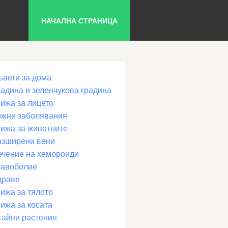
НАЧАЛНА СТРАНИЦА
ъвети за дома
радина и зеленчукова градина
рижа за лицето
ожни заболявания
рижа за животните
азширени вени
ечение на хемороиди
лавоболие
драве
ижа за тялото
ижа за косата
тайни растения