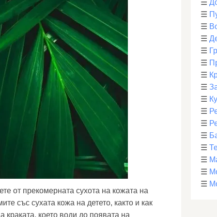
☰
Д
☰
П
☰
В
☰
Д
☰
Г
☰
П
☰
К
☰
З
☰
К
☰
Р
☰
Р
☰
Б
☰
Т
☰
М
☰
М
☰
М
ете от прекомерната сухота на кожата на
ите със сухата кожа на детето, както и как
на краката, което води до появата на