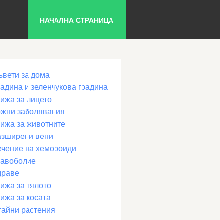
НАЧАЛНА СТРАНИЦА
ъвети за дома
радина и зеленчукова градина
рижа за лицето
ожни заболявания
рижа за животните
азширени вени
ечение на хемороиди
лавоболие
драве
ижа за тялото
ижа за косата
тайни растения