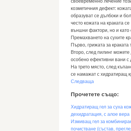
своевременно лечение тоз
козметичния дефект: кожата
образуват се дълбоки и бол
често кожата на краката се
външни фактори, но и като
Премахването на сухите кр
Първо, грижата за краката 
Второ, след пилинг можете 
особено ефективни вани с 
На трето място, след къпан
се намажат с хидратиращ к
Следваща
Прочетете също:
Хидратиращ гел за суха кож
дехидратация, с алое вера
Измиващ гел за комбиниран
почистване (състав, прегле