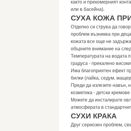
както и прекомерният конт
или в басейна).
СУХА КОЖА ПРИ
Отделно си струва да говор
проблем възниква при деца 
кожата все още не задържа
обърнете внимание на след
Температурата на водата п
градуса - прекалено висок
Има благоприятен ефект пр
билки (лайка, седум, мащер
Преди да излезете навън, 
козметика - детски кремове
Можете да инсталирате овла
атмосферата в стандартнит
СУХИ КРАКА
Друг сериозен проблем, свъ