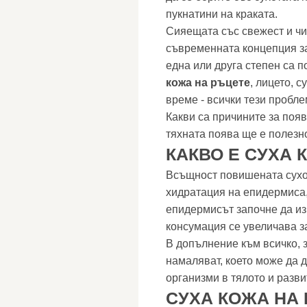
пукнатини на краката.
Сияещата със свежест и чи
съвременната концепция за
една или друга степен са п
кожа на ръцете
, лицето, 
време - всички тези пробле
Какви са причините за появ
тяхната поява ще е полезно
КАКВО Е СУХА 
Всъщност повишената сухо
хидратация на епидермиса,
епидермисът започне да из
консумация се увеличава за
В допълнение към всичко, 
намаляват, което може да 
организми в тялото и разви
СУХА КОЖА НА