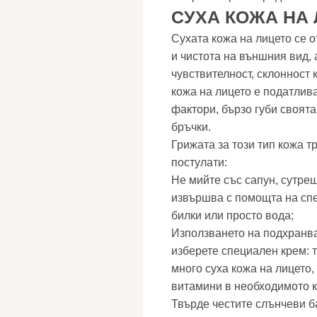
СУХА КОЖА НА
Сухата кожа на лицето се о
и чистота на външния вид, 
чувствителност, склонност
кожа на лицето е податлив
фактори, бързо губи своята
бръчки.
Грижата за този тип кожа т
постулати:
Не мийте със сапун, сутре
извършва с помощта на спе
билки или просто вода;
Използването на подхранв
изберете специален крем: т
много суха кожа на лицето
витамини в необходимото к
Твърде честите слънчеви ба