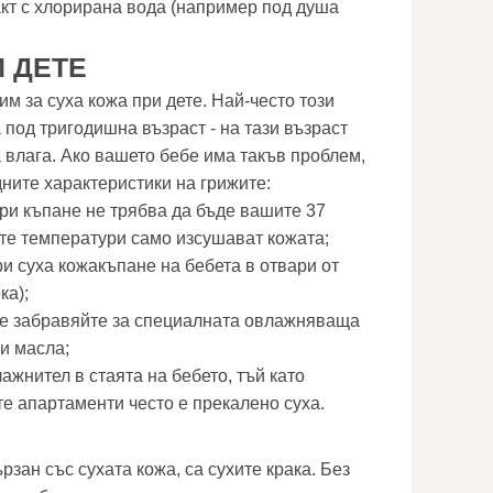
акт с хлорирана вода (например под душа
 ДЕТЕ
им за суха кожа при дете. Най-често този
под тригодишна възраст - на тази възраст
 влага. Ако вашето бебе има такъв проблем,
ните характеристики на грижите:
ри къпане не трябва да бъде вашите 37
ите температури само изсушават кожата;
и суха кожакъпане на бебета в отвари от
ка);
не забравяйте за специалната овлажняваща
 и масла;
жнител в стаята на бебето, тъй като
е апартаменти често е прекалено суха.
рзан със сухата кожа, са сухите крака. Без