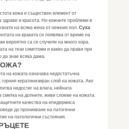
стота кожа е съществен елемент от
 здраве и красота. Но кожните проблеми в
ознати на всяка жена от нежния пол.
Суха
сухотата на краката се появява от време на
ми вероятно са се случили на много хора.
ата на тези симптоми и какво да прави при
 да знае всяка дама.
КОЖА?
та на кожата означава недостатъчна
 горния кератинизиран слой на кожата. Ако
питва недостиг на влага, нейната
 сметка на долните, живи слоеве на кожата.
защитните качества на епидермиса
доведе до проникване на патогенни
тие на патологични състояния.
 РЪЦЕТЕ