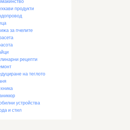
омакинство
ухкави продукти
одопровод
еца
рижа за пчелите
расета
расота
айци
улинарни рецепти
емонт
едуциране на теглото
аня
ехника
аникюр
обилни устройства
ода и стил