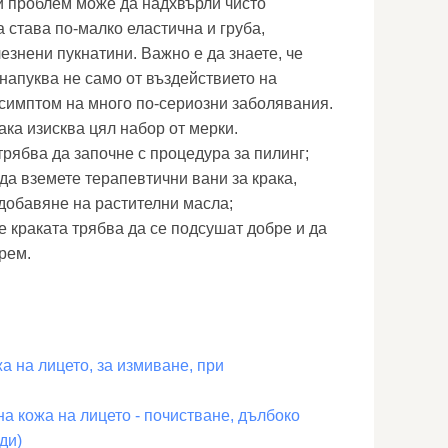
и проблем може да надхвърли чисто
 става по-малко еластична и груба,
езнени пукнатини. Важно е да знаете, че
 напуква не само от въздействието на
 симптом на много по-сериозни заболявания.
ака изисква цял набор от мерки.
трябва да започне с процедура за пилинг;
да вземете терапевтични вани за крака,
добавяне на растителни масла;
е краката трябва да се подсушат добре и да
рем.
а на лицето, за измиване, при
а кожа на лицето - почистване, дълбоко
ди)