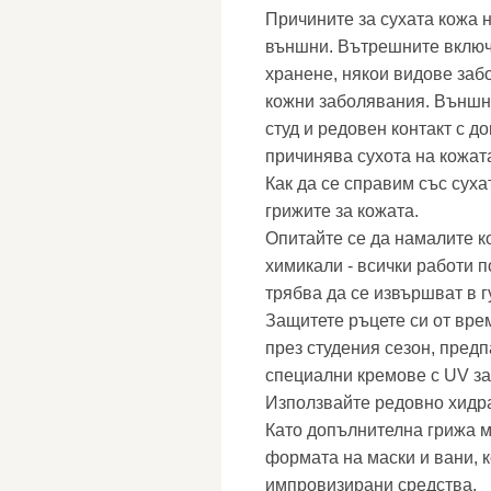
Причините за сухата кожа 
външни. Вътрешните включ
хранене, някои видове за
кожни заболявания. Външни
студ и редовен контакт с д
причинява сухота на кожата
Как да се справим със сух
грижите за кожата.
Опитайте се да намалите к
химикали - всички работи 
трябва да се извършват в 
Защитете ръцете си от вре
през студения сезон, предп
специални кремове с UV за
Използвайте редовно хидр
Като допълнителна грижа м
формата на маски и вани, к
импровизирани средства.