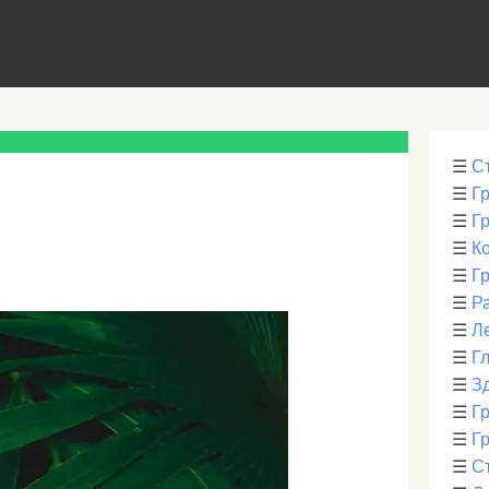
☰
С
☰
Г
☰
Г
☰
К
☰
Г
☰
Р
☰
Л
☰
Г
☰
З
☰
Гр
☰
Гр
☰
С