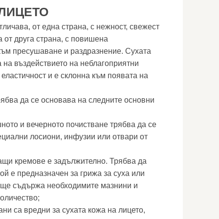
 ЛИЦЕТО
тличава, от една страна, с нежност, свежест
а от друга страна, с повишена
 към пресушаване и раздразнение. Сухата
а на въздействието на неблагоприятни
 еластичност и е склонна към появата на
рябва да се основава на следните основни
шното и вечерното почистване трябва да се
циални лосиони, инфузии или отвари от
ащи кремове е задължително. Трябва да
ой е предназначен за грижа за суха или
, ще съдържа необходимите мазнини и
оличество;
ни са вредни за сухата кожа на лицето,