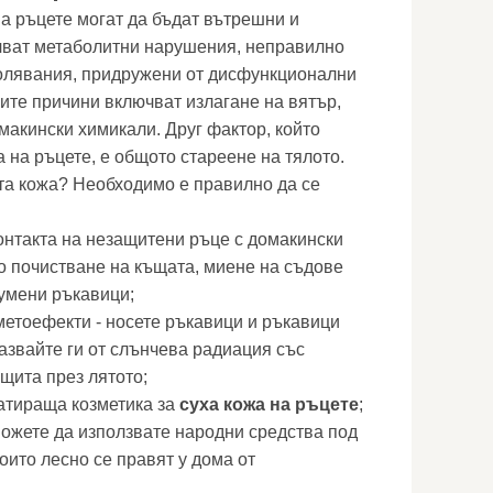
на ръцете могат да бъдат вътрешни и
ват метаболитни нарушения, неправилно
болявания, придружени от дисфункционални
те причини включват излагане на вятър,
омакински химикали. Друг фактор, който
 на ръцете, е общото стареене на тялото.
ата кожа? Необходимо е правилно да се
онтакта на незащитени ръце с домакински
по почистване на къщата, миене на съдове
гумени ръкавици;
метоефекти - носете ръкавици и ръкавици
азвайте ги от слънчева радиация със
щита през лятото;
атираща козметика за
суха кожа на ръцете
;
ожете да използвате народни средства под
оито лесно се правят у дома от