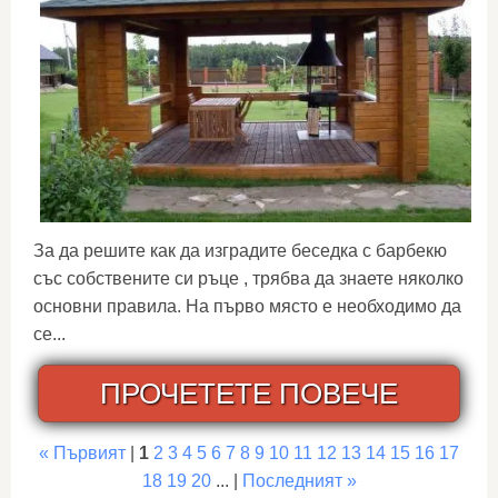
За да решите как да изградите беседка с барбекю
със собствените си ръце , трябва да знаете няколко
основни правила. На първо място е необходимо да
се...
ПРОЧЕТЕТЕ ПОВЕЧЕ
« Първият
|
1
2
3
4
5
6
7
8
9
10
11
12
13
14
15
16
17
18
19
20
... |
Последният »