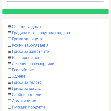
☰
Съвети за дома
☰
Градина и зеленчукова градина
☰
Грижа за лицето
☰
Кожни заболявания
☰
Грижа за животните
☰
Разширени вени
☰
Лечение на хемороиди
☰
Главоболие
☰
Здраве
☰
Грижа за тялото
☰
Грижа за косата
☰
Стайни растения
☰
Домакинство
☰
Пухкави продукти