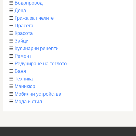
☰
Водопровод
☰
Деца
☰
Грижа за пчелите
☰
Прасета
☰
Красота
☰
Зайци
☰
Кулинарни рецепти
☰
Ремонт
☰
Редуциране на теглото
☰
Баня
☰
Техника
☰
Маникюр
☰
Мобилни устройства
☰
Мода и стил