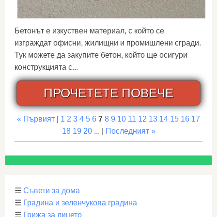
Бетонът е изкуствен материал, с който се
изграждат офисни, жилищни и промишлени сгради.
Тук можете да закупите бетон, който ще осигури
конструкцията с...
ПРОЧЕТЕТЕ ПОВЕЧЕ
« Първият
|
1
2
3
4
5
6
7
8
9
10
11
12
13
14
15
16
17
18
19
20
... |
Последният »
☰
Съвети за дома
☰
Градина и зеленчукова градина
☰
Грижа за лицето