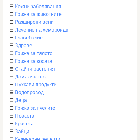
☰
Кожни заболявания
☰
Грижа за животните
☰
Разширени вени
☰
Лечение на хемороиди
☰
Главоболие
☰
Здраве
☰
Грижа за тялото
☰
Грижа за косата
☰
Стайни растения
☰
Домакинство
☰
Пухкави продукти
☰
Водопровод
☰
Деца
☰
Грижа за пчелите
☰
Прасета
☰
Красота
☰
Зайци
☰
Кулинарни рецепти