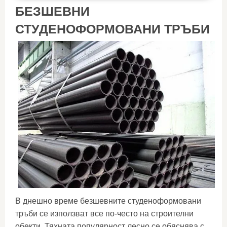
БЕЗШЕВНИ
СТУДЕНОФОРМОВАНИ ТРЪБИ
В днешно време безшевните студеноформовани
тръби се използват все по-често на строителни
обекти. Тяхната популярност лесно се обяснява с