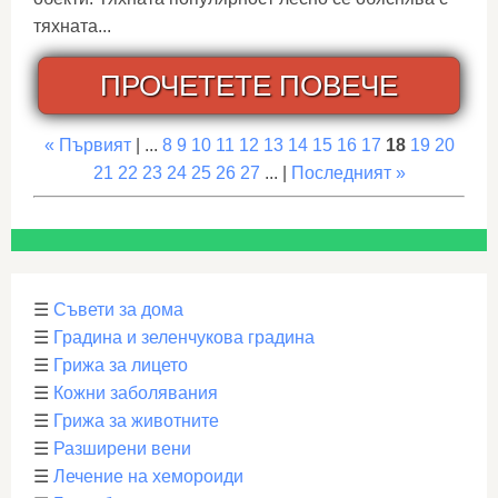
тяхната...
ПРОЧЕТЕТЕ ПОВЕЧЕ
« Първият
| ...
8
9
10
11
12
13
14
15
16
17
18
19
20
21
22
23
24
25
26
27
... |
Последният »
☰
Съвети за дома
☰
Градина и зеленчукова градина
☰
Грижа за лицето
☰
Кожни заболявания
☰
Грижа за животните
☰
Разширени вени
☰
Лечение на хемороиди