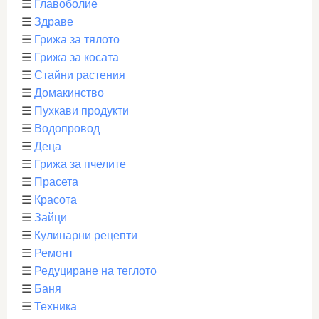
☰
Главоболие
☰
Здраве
☰
Грижа за тялото
☰
Грижа за косата
☰
Стайни растения
☰
Домакинство
☰
Пухкави продукти
☰
Водопровод
☰
Деца
☰
Грижа за пчелите
☰
Прасета
☰
Красота
☰
Зайци
☰
Кулинарни рецепти
☰
Ремонт
☰
Редуциране на теглото
☰
Баня
☰
Техника