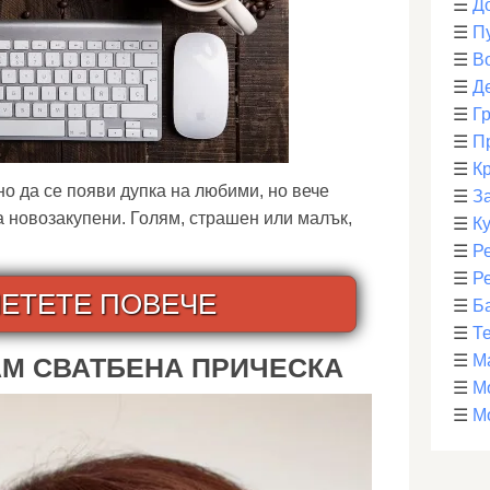
☰
Д
☰
П
☰
В
☰
Д
☰
Г
☰
П
☰
К
о да се появи дупка на любими, но вече
☰
З
а новозакупени. Голям, страшен или малък,
☰
К
☰
Р
☰
Р
ЕТЕТЕ ПОВЕЧЕ
☰
Б
☰
Т
☰
М
АМ СВАТБЕНА ПРИЧЕСКА
☰
М
☰
М