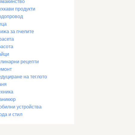
омакинство
ухкави продукти
одопровод
еца
рижа за пчелите
расета
расота
айци
улинарни рецепти
емонт
едуциране на теглото
аня
ехника
аникюр
обилни устройства
ода и стил