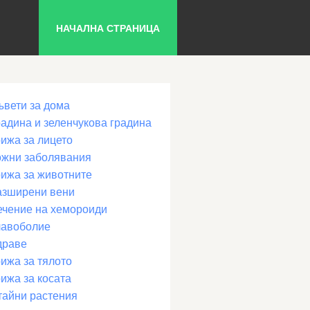
НАЧАЛНА СТРАНИЦА
ъвети за дома
радина и зеленчукова градина
рижа за лицето
ожни заболявания
рижа за животните
азширени вени
ечение на хемороиди
лавоболие
драве
ижа за тялото
ижа за косата
тайни растения