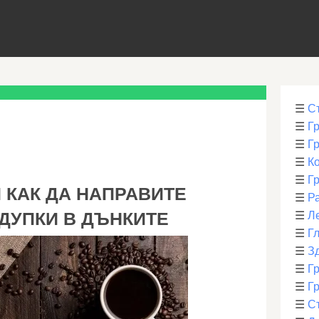
☰
С
☰
Г
☰
Г
☰
К
☰
Г
 КАК ДА НАПРАВИТЕ
☰
Р
ДУПКИ В ДЪНКИТЕ
☰
Л
☰
Г
☰
З
☰
Гр
☰
Гр
☰
С