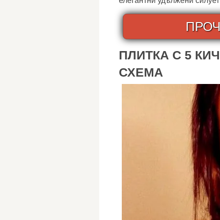
елегантни удължени силуети
ПРОЧ
ПЛИТКА С 5 КИ
СХЕМА