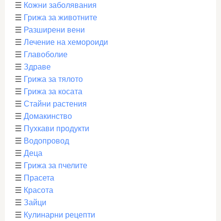
☰
Кожни заболявания
☰
Грижа за животните
☰
Разширени вени
☰
Лечение на хемороиди
☰
Главоболие
☰
Здраве
☰
Грижа за тялото
☰
Грижа за косата
☰
Стайни растения
☰
Домакинство
☰
Пухкави продукти
☰
Водопровод
☰
Деца
☰
Грижа за пчелите
☰
Прасета
☰
Красота
☰
Зайци
☰
Кулинарни рецепти