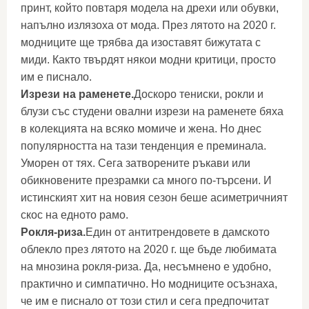
принт, който повтаря модела на дрехи или обувки,
напълно излязоха от мода. През лятото на 2020 г.
модниците ще трябва да изоставят бижутата с
миди. Както твърдят някои модни критици, просто
им е писнало.
Изрези на раменете.
Доскоро тениски, рокли и
блузи със студени овални изрези на раменете бяха
в колекцията на всяко момиче и жена. Но днес
популярността на тази тенденция е преминала.
Уморен от тях. Сега затворените ръкави или
обикновените презрамки са много по-търсени. И
истинският хит на новия сезон беше асиметричният
скос на едното рамо.
Рокля-риза.
Един от антитрендовете в дамското
облекло през лятото на 2020 г. ще бъде любимата
на мнозина рокля-риза. Да, несъмнено е удобно,
практично и симпатично. Но модниците осъзнаха,
че им е писнало от този стил и сега предпочитат