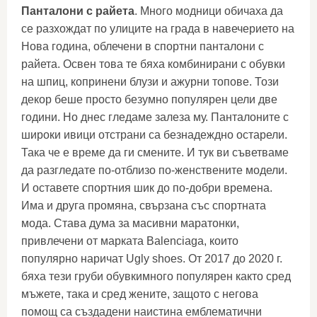
Панталони с райета
. Много модници обичаха да
се разхождат по улиците на града в навечерието на
Нова година, облечени в спортни панталони с
райета. Освен това те бяха комбинирани с обувки
на шпиц, копринени блузи и ажурни топове. Този
декор беше просто безумно популярен цели две
години. Но днес гледаме залеза му. Панталоните с
широки ивици отстрани са безнадеждно остарели.
Така че е време да ги смените. И тук ви съветваме
да разгледате по-отблизо по-женствените модели.
И оставете спортния шик до по-добри времена.
Има и друга промяна, свързана със спортната
мода. Става дума за масивни маратонки,
привлечени от марката Balenciaga, които
популярно наричат ​​Ugly shoes. От 2017 до 2020 г.
бяха тези груби обувкимного популярен както сред
мъжете, така и сред жените, защото с негова
помощ са създадени наистина емблематични