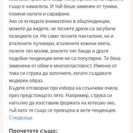
също е намаляла. И той беше заменен от туники,
плажни халати и сарафани.
Ако се вгледате внимателно в общтенденции,
можете да видите, че тесните дрехи са загубили
позициите си. Не само тесните панталони, но и
вталените пуловери, вталените кожени якета,
полите тип молив, роклите тип бандо и други
подобни тенденции вече не са популярни. Те бяха
заменени от обем и многопластовост. Именно от
това си струва да започнете, когато създавате
модерен образ.
Бъдете отговорни при избора на слънчеви очила
през предстоящото лято. Например, струва си
напълно да изоставим формата на котешко око,
тъй като тя също се превърна в анти-тенденция.
Следваща
Прочетете също: