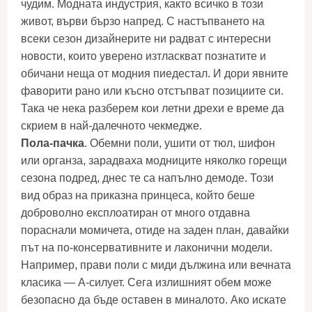
чудим. Модната индустрия, както всичко в този
живот, върви бързо напред. С настъпването на
всеки сезон дизайнерите ни радват с интересни
новости, които уверено изтласкват познатите и
обичани неща от модния пиедестал. И дори явните
фаворити рано или късно отстъпват позициите си.
Така че нека разберем кои летни дрехи е време да
скрием в най-далечното чекмедже.
Пола-пачка
. Обемни поли, ушити от тюл, шифон
или органза, зарадваха модниците няколко горещи
сезона подред, днес те са напълно демоде. Този
вид образ на приказна принцеса, който беше
доброволно експлоатиран от много отдавна
пораснали момичета, отиде на заден план, давайки
път на по-консервативните и лаконични модели.
Например, прави поли с миди дължина или вечната
класика — А-силует. Сега излишният обем може
безопасно да бъде оставен в миналото. Ако искате