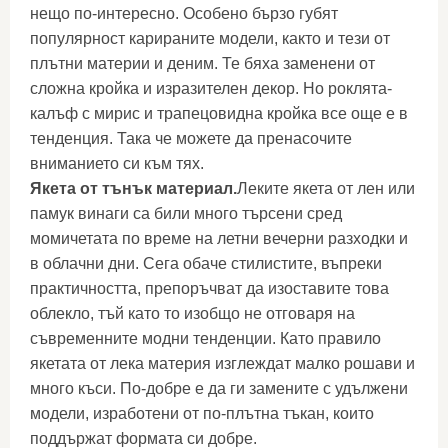
нещо по-интересно. Особено бързо губят
популярност карираните модели, както и тези от
плътни материи и деним. Те бяха заменени от
сложна кройка и изразителен декор. Но роклята-
калъф с мирис и трапецовидна кройка все още е в
тенденция. Така че можете да пренасочите
вниманието си към тях.
Якета от тънък материал.
Леките якета от лен или
памук винаги са били много търсени сред
момичетата по време на летни вечерни разходки и
в облачни дни. Сега обаче стилистите, въпреки
практичността, препоръчват да изоставите това
облекло, тъй като то изобщо не отговаря на
съвременните модни тенденции. Като правило
якетата от лека материя изглеждат малко рошави и
много къси. По-добре е да ги замените с удължени
модели, изработени от по-плътна тъкан, които
поддържат формата си добре.