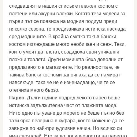
следващият в нашия списък е плажен костюм с
плетени или ажурни вложки. Когато тези модели за
първи път се появиха на модния подиум преди
няколко сезона, те предизвикаха истинска наслада
сред модниците. В крайна сметка такъв бански
костюм изглеждаше много необичаен и свеж. Тези,
които умеят да плетат, създадоха свои уникални
плажни тоалети. Други момичета бяха доволни от
предлаганото в магазините. Но реалността е, че
такива бански костюми започнаха да се намират
навсякъде, така че не е изненадващо, че те се
отегчиха много бързо.
Парео
. Дълги години подред лекото парео беше
истинска задължителна част от плажната мода.
Нито едно пътуване до морето не беше пълно без
тази ярка пелерина в куфара, която можеше да се
завърже по най-причудливия начин. Но всичко си
има своя край. Ето защо популярността на пареото