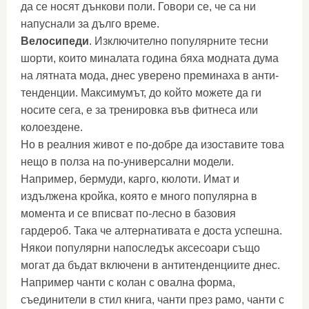
да се носят дънкови поли. Говори се, че са ни
напуснали за дълго време.
Велосипеди
. Изключително популярните тесни
шорти, които миналата година бяха модната дума
на лятната мода, днес уверено преминаха в анти-
тенденции. Максимумът, до който можете да ги
носите сега, е за тренировка във фитнеса или
колоездене.
Но в реалния живот е по-добре да изоставите това
нещо в полза на по-универсални модели.
Например, бермуди, карго, кюлоти. Имат и
издължена кройка, която е много популярна в
момента и се вписват по-лесно в базовия
гардероб. Така че алтернативата е доста успешна.
Някои популярни напоследък аксесоари също
могат да бъдат включени в антитенденциите днес.
Например чанти с колан с овална форма,
съединители в стил книга, чанти през рамо, чанти с