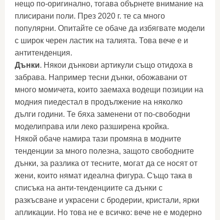
нещо по-оригинално, тогава обърнете внимание на
плисирани поли. През 2020 г. те са много
популярни. Опитайте се обаче да избягвате модели
с широк черен ластик на талията. Това вече е и
антитенденция.
Дънки
. Някои дънкови артикули също отидоха в
забрава. Например тесни дънки, обожавани от
много момичета, които заемаха водещи позиции на
модния пиедестал в продължение на няколко
дълги години. Те бяха заменени от по-свободни
моделиправа или леко разширена кройка.
Някой обаче намира тази промяна в модните
тенденции за много полезна, защото свободните
дънки, за разлика от тесните, могат да се носят от
жени, които нямат идеална фигура. Също така в
списъка на анти-тенденциите са дънки с
разкъсване и украсени с бродерии, кристали, ярки
апликации. Но това не е всичко: вече не е модерно