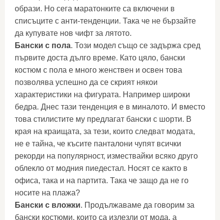
образи. Но сега маратонките са включени в
списъците с анти-тенденции. Така че не бързайте
да купувате нов чифт за лятото.
Бански с пола
. Този модел също се задържа сред
първите доста дълго време. Като цяло, бански
костюм с пола е много женствен и освен това
позволява успешно да се скрият някои
характеристики на фигурата. Например широки
бедра. Днес тази тенденция е в миналото. И вместо
това стилистите му предлагат бански с шорти. В
края на краищата, за тези, които следват модата,
не е тайна, че късите панталони чупят всички
рекорди на популярност, измествайки всяко друго
облекло от модния пиедестал. Носят се както в
офиса, така и на партита. Така че защо да не го
носите на плажа?
Бански с вложки
. Продължаваме да говорим за
бански костюми, които са излезли от мода, а