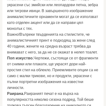
украсени със змийски или леопардови петна, зебра
или тигрови ивици. В завършеното изображение
анималистичните орнаменти могат да се използват
като отделен акцент или да се направи цял
монолък с тях.
Важно!Въпреки твърденията на стилистите, че
анималистичният принт е подходящ за жени след
40 години, жените на средна възраст трябва да
внимават с него, за да не се окажат в нелеп тоалет.
Поп изкуство.
Чертежи, състоящи се от фрагменти
от снимки или плакати, ще украсят дори най-
простия стил на облекло. Приемливите опции са не
само с малки трикове, но и продукти, украсени с
пълни портретни изображения на известни
личности.
Раирана.
Раираният печат е на върха на
популярността няколко сезона подред. Той беше
толкова търсен благодарение на уникалното си