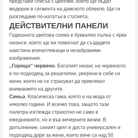
представи списък с цветове, които ще бъдат
модерни в сегмента на дамското облекло. Ще ги
разгледаме по-нататък в статията.
ДЕЙСТВИТЕЛНИ ПАНЕЛИ
Годишната цветова схема е буквално пълна с ярки
нюанси, които ще ви помогнат да създадете
наистина впечатляващи и незабравими
изображения.
„Горещо“ червено
. Богатият нюанс на червеното
е по-подходящ за решителни, уверени в себе си
жени, които не се страхуват да привлекат
вниманието на другите.
Синьо
. Класическа гама, която е на мода от
няколко години. И всичко това, защото тази
палитра изглежда страхотно не само в
ежедневието, но и във вечерните визии. В
допълнение, синият цвят е доста универсален и
подходящ дори за жени, които вече са над 50