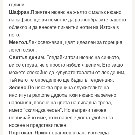
години.
Шафран.
Приятен нюанс на жълто с малък нюанс
на кафяво ще ви помогне да разнообразите вашето
облекло и да внесете пикантни нотки на Изтока в
него.
Ментол.
Лек освежаващ цвят, идеален за горещия
летен сезон.
Светъл деним
. Гледайки този нюанс на синьото,
ви се струва, че е просто избелял деним. Ето защо
можете спокойно да купувате тоалети от лек деним,
тъй като те определено ще бъдат в тенденция.
Зелено.
По някаква причина служителите на
института pantone дадоха този нюанс на зелено,
напомнящ повече на цвета на ливадна трева,
името "скилидка чесън". Но въпреки такова
необичайно име, този панел е доста удобен за
носене и представителен.
Портокал
. Яркият оранжев нюанс изглежда