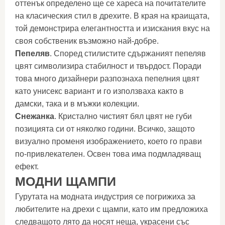
оттенък определено ще се хареса на почитателите
на класическия стил в дрехите. В края на краищата,
той демонстрира елегантността и изискания вкус на
своя собственик възможно най-добре.
Пепеляв
. Според стилистите сдържаният пепеляв
цвят символизира стабилност и твърдост. Поради
това много дизайнери разпознаха пепелния цвят
като унисекс вариант и го използваха както в
дамски, така и в мъжки колекции.
Снежанка
. Кристално чистият бял цвят не губи
позицията си от няколко години. Всичко, защото
визуално променя изображението, което го прави
по-привлекателен. Освен това има подмладяващ
ефект.
МОДНИ ЩАМПИ
Гурутата на модната индустрия се погрижиха за
любителите на дрехи с щампи, като им предложиха
следващото лято да носят неща, украсени със