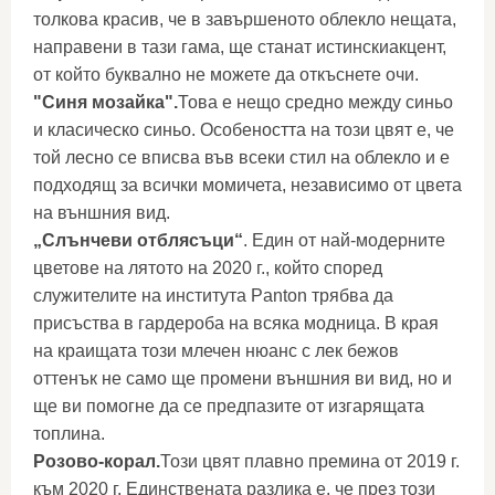
толкова красив, че в завършеното облекло нещата,
направени в тази гама, ще станат истинскиакцент,
от който буквално не можете да откъснете очи.
"Синя мозайка".
Това е нещо средно между синьо
и класическо синьо. Особеността на този цвят е, че
той лесно се вписва във всеки стил на облекло и е
подходящ за всички момичета, независимо от цвета
на външния вид.
„Слънчеви отблясъци“
. Един от най-модерните
цветове на лятото на 2020 г., който според
служителите на института Panton трябва да
присъства в гардероба на всяка модница. В края
на краищата този млечен нюанс с лек бежов
оттенък не само ще промени външния ви вид, но и
ще ви помогне да се предпазите от изгарящата
топлина.
Розово-корал.
Този цвят плавно премина от 2019 г.
към 2020 г. Единствената разлика е, че през този