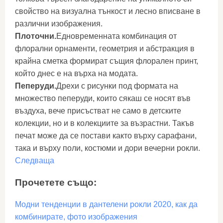
свойство на визуална тънкост и лесно вписване в
различни изображения.
Плоточни.
Едновременната комбинация от
флорални орнаменти, геометрия и абстракция в
крайна сметка формират същия флорален принт,
който днес е на върха на модата.
Пеперуди.
Дрехи с рисунки под формата на
множество пеперуди, които сякаш се носят във
въздуха, вече присъстват не само в детските
колекции, но и в колекциите за възрастни. Такъв
печат може да се постави както върху сарафани,
така и върху поли, костюми и дори вечерни рокли.
Следваща
Прочетете също:
Модни тенденции в дантелени рокли 2020, как да
комбинирате, фото изображения