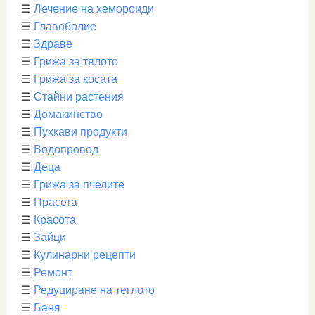
☰
Лечение на хемороиди
☰
Главоболие
☰
Здраве
☰
Грижа за тялото
☰
Грижа за косата
☰
Стайни растения
☰
Домакинство
☰
Пухкави продукти
☰
Водопровод
☰
Деца
☰
Грижа за пчелите
☰
Прасета
☰
Красота
☰
Зайци
☰
Кулинарни рецепти
☰
Ремонт
☰
Редуциране на теглото
☰
Баня