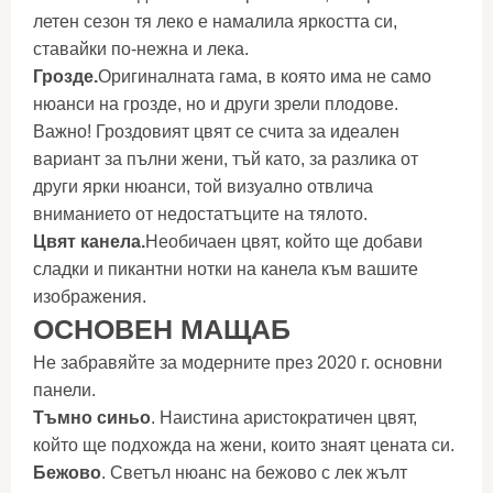
летен сезон тя леко е намалила яркостта си,
ставайки по-нежна и лека.
Грозде.
Оригиналната гама, в която има не само
нюанси на грозде, но и други зрели плодове.
Важно! Гроздовият цвят се счита за идеален
вариант за пълни жени, тъй като, за разлика от
други ярки нюанси, той визуално отвлича
вниманието от недостатъците на тялото.
Цвят канела.
Необичаен цвят, който ще добави
сладки и пикантни нотки на канела към вашите
изображения.
ОСНОВЕН МАЩАБ
Не забравяйте за модерните през 2020 г. основни
панели.
Тъмно синьо
. Наистина аристократичен цвят,
който ще подхожда на жени, които знаят цената си.
Бежово
. Светъл нюанс на бежово с лек жълт