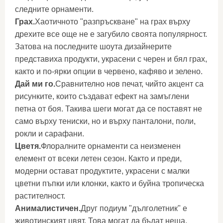
следните орнаменти.
Грах.
Хаотичното "разпръскване" на грах върху
дрехите все още не е загубило своята популярност.
Затова на последните шоута дизайнерите
представиха продукти, украсени с черен и бял грах,
както и по-ярки опции в червено, кафяво и зелено.
Дай ми го.
Сравнително нов печат, чийто акцент са
рисунките, които създават ефект на замъглени
петна от боя. Такива шеги могат да се поставят не
само върху тениски, но и върху панталони, поли,
рокли и сарафани.
Цветя.
Флоралните орнаменти са неизменен
елемент от всеки летен сезон. Както и преди,
модерни остават продуктите, украсени с малки
цветни пъпки или клонки, както и буйна тропическа
растителност.
Анималистичен.
Друг подиум "дълголетник" е
животинският цвят. Това могат да бъдат неща,