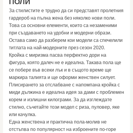
ПОЛИ
За стилистите е трудно да си представят пролетния
гардероб на пълна жена без няколко нови поли.
Това са основни елементи, които са незаменими
при създаването на удобни и модерни образи.
Остава само да разберем кои модели са спечелили
титлата на най-модерните през сезон 2020.
Кройка с миризма пасва перфектно дори на
фигура, която далеч не е идеална. Такава пола ще
се побере във всеки лък и в същото време ще
маркира талията и ще оформи женствен силует.
Плисирането за отслабване с напомпана кройка с
миди дължина е идеална идея за дами с проблемен
корем и излишни килограми. За да изглеждате
стилно, съчетайте този модел с риза, пуловер, яке
или качулка.
Една женствена и практична пола-молив не
отстъпва по популярност на изброените по-горе