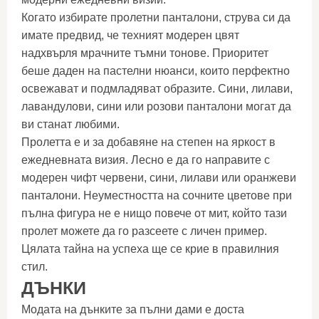
Когато избирате пролетни панталони, струва си да
имате предвид, че техният модерен цвят
надхвърля мрачните тъмни тонове. Приоритет
беше даден на пастелни нюанси, които перфектно
освежават и подмладяват образите. Сини, лилави,
лавандулови, сини или розови панталони могат да
ви станат любими.
Пролетта е и за добавяне на степен на яркост в
ежедневната визия. Лесно е да го направите с
модерен чифт червени, сини, лилави или оранжеви
панталони. Неуместността на сочните цветове при
пълна фигура не е нищо повече от мит, който тази
пролет можете да го разсеете с личен пример.
Цялата тайна на успеха ще се крие в правилния
стил.
ДЪНКИ
Модата на дънките за пълни дами е доста