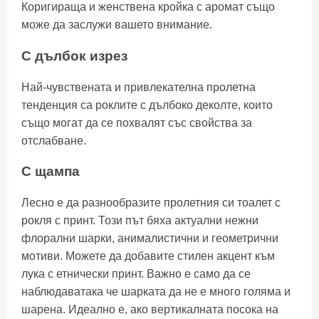
Коригираща и женствена кройка с аромат също
може да заслужи вашето внимание.
С дълбок изрез
Най-чувствената и привлекателна пролетна
тенденция са роклите с дълбоко деколте, които
също могат да се похвалят със свойства за
отслабване.
С щампа
Лесно е да разнообразите пролетния си тоалет с
рокля с принт. Този път бяха актуални нежни
флорални шарки, анималистични и геометрични
мотиви. Можете да добавите стилен акцент към
лука с етнически принт. Важно е само да се
наблюдаватака че шарката да не е много голяма и
шарена. Идеално е, ако вертикалната посока на