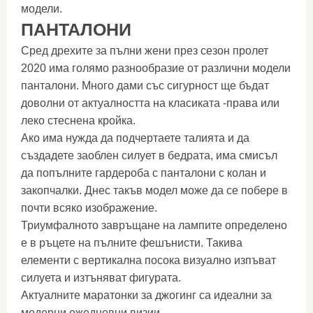
модели.
ПАНТАЛОНИ
Сред дрехите за пълни жени през сезон пролет
2020 има голямо разнообразие от различни модели
панталони. Много дами със сигурност ще бъдат
доволни от актуалността на класиката -права или
леко стеснена кройка.
Ако има нужда да подчертаете талията и да
създадете заоблен силует в бедрата, има смисъл
да попълните гардероба с панталони с колан и
закопчалки. Днес такъв модел може да се побере в
почти всяко изображение.
Триумфалното завръщане на лампите определено
е в ръцете на пълните фешънисти. Такива
елементи с вертикална посока визуално изпъват
силуета и изтъняват фигурата.
Актуалните маратонки за джогинг са идеални за
модерни ежедневни визии.