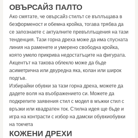
ОВЪРСАЙЗ ПАЛТО
Ако смятате, че овърсайз стилът се въплъщава в
безформеност и обемна кройка, тогава трябва да
се запознаете с актуалните превъплъщения на тази
тенденция. Тази горна дреха може да има спусната
линия на раменете и умерено свободна кройка,
която умело прикрива недостатъците на фигурата.
Акцентът на такова облекло може да бъде
асиметрична или двуредна яка, колан или широк
подгъв.
Избирайки обувки за тази горна дреха, можете да
дадете воля на въображението си. Можете да
подкрепите заявения стил с модел в мъжки стил с
връзки или квадратен ток. Стилна идея ще бъде и
игра на контрасти с избор на дамски обувкиобувки
на токчета
КОЖЕНИ ДРЕХИ