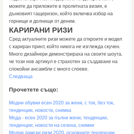
можете да приложите в пролетната визия, е
дънковият гащеризон, който включва избор на
горнище и долнище от деним.
КАРИРАНИ РИЗИ
Сред актуалните ризи можете да откроите и модел
с кариран принт, който никога не изглежда скучен.
Много дизайнери демонстрираха на своите шоута,
че този нов артикул е страхотен за създаване на
спокойни ансамбли с много слоеве.
Следваща
Прочетете също:
Модни обувки есен 2020 за жени, с ток, без ток,
тенденции, новости, снимка
Мода - есен 2020 за пълни жени, тенденции,
тенденции, новости на сезона, снимки
Модни дамски ризи 2020, основните тенденции,