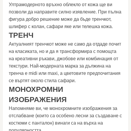
Ултрамодерното връхно облекло от кожа ще ви
позволи да направите силно изявление. При пълна
фигура добро решение може да бъде тренчкот,
шлифер с колан, сафари яке или телешка кожа.
ТРЕНЧ
Актуалният тренчкот може не само да отдаде почит
на класиката, но и да я трансформира с помощта
на креативни ръкави, джобове или комбинация от
текстури. Най-модерната марка за дължина на
тренча е midi или maxi, а цветовите предпочитания
се въртят около стила сафари.
МОНОХРОМНИ
ИЗОБРАЖЕНИЯ
Напомняме ви, че монохромните изображения за
отслабване (които са особено лесни за създаване с
костюми с панталон) винаги са на върха на
популярността.