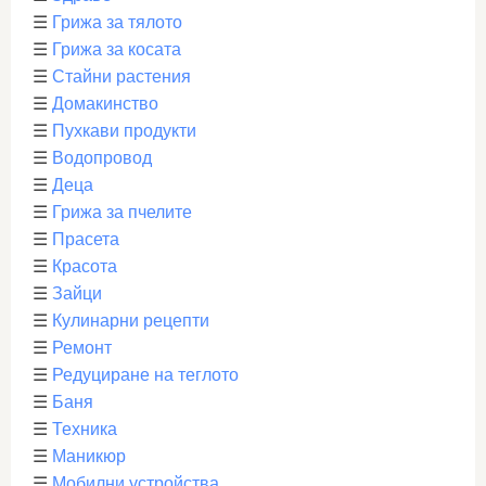
☰
Грижа за тялото
☰
Грижа за косата
☰
Стайни растения
☰
Домакинство
☰
Пухкави продукти
☰
Водопровод
☰
Деца
☰
Грижа за пчелите
☰
Прасета
☰
Красота
☰
Зайци
☰
Кулинарни рецепти
☰
Ремонт
☰
Редуциране на теглото
☰
Баня
☰
Техника
☰
Маникюр
☰
Мобилни устройства