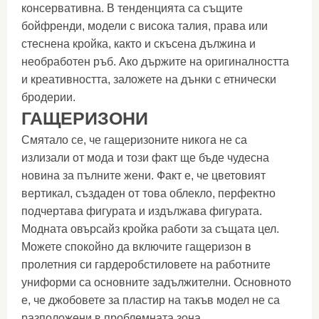
консервативна. В тенденцията са същите
бойфренди, модели с висока талия, права или
стеснена кройка, както и скъсена дължина и
необработен ръб. Ако държите на оригиналността
и креативността, заложете на дънки с етнически
бродерии.
ГАЩЕРИЗОНИ
Смятало се, че гащеризоните никога не са
излизали от мода и този факт ще бъде чудесна
новина за пълните жени. Факт е, че цветовият
вертикал, създаден от това облекло, перфектно
подчертава фигурата и издължава фигурата.
Модната овърсайз кройка работи за същата цел.
Можете спокойно да включите гащеризон в
пролетния си гардеробстиловете на работните
униформи са основните задължителни. Основното
е, че джобовете за пластир на такъв модел не са
разположени в проблемната зона.