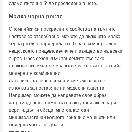
елементите ще бъде проследена в него.
Малка черна рокля
Спомняйки си прекрасните свойства на тъмните
цветове за отслабване, можете да включите малка
черна рокля в гардероба си. Това е универсално
нещо, което придава величие и изящество на всеки
образ. През сезон 2020 тандемите със сако,
дънково яке или плетена жилетка се считат за най-
модерните комбинации.
Лаконичната черна рокля може умело да се
използва за поставяне на модерни акценти.
Например, можете да направите своя образ
ултрамодерен с помощта на актуални аксесоари:
вериги, дълги обеци, многопластови
минималистични колиета, гривни с маншети или
модерна чанта за кръста.