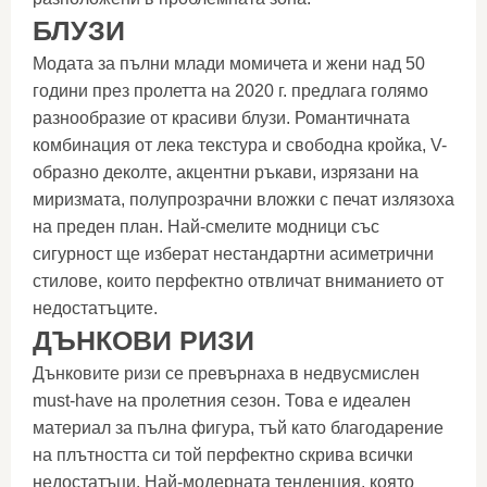
БЛУЗИ
Модата за пълни млади момичета и жени над 50
години през пролетта на 2020 г. предлага голямо
разнообразие от красиви блузи. Романтичната
комбинация от лека текстура и свободна кройка, V-
образно деколте, акцентни ръкави, изрязани на
миризмата, полупрозрачни вложки с печат излязоха
на преден план. Най-смелите модници със
сигурност ще изберат нестандартни асиметрични
стилове, които перфектно отвличат вниманието от
недостатъците.
ДЪНКОВИ РИЗИ
Дънковите ризи се превърнаха в недвусмислен
must-have на пролетния сезон. Това е идеален
материал за пълна фигура, тъй като благодарение
на плътността си той перфектно скрива всички
недостатъци. Най-модерната тенденция, която