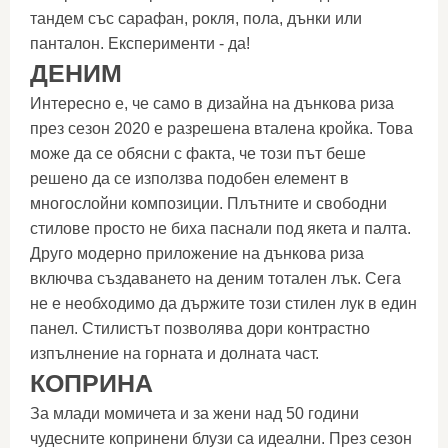
тандем със сарафан, рокля, пола, дънки или
панталон. Експерименти - да!
ДЕНИМ
Интересно е, че само в дизайна на дънкова риза
през сезон 2020 е разрешена вталена кройка. Това
може да се обясни с факта, че този път беше
решено да се използва подобен елемент в
многослойни композиции. Плътните и свободни
стилове просто не биха паснали под якета и палта.
Друго модерно приложение на дънкова риза
включва създаването на деним тотален лък. Сега
не е необходимо да държите този стилен лук в един
панел. Стилистът позволява дори контрастно
изпълнение на горната и долната част.
КОПРИНА
За млади момичета и за жени над 50 години
чудесните копринени блузи са идеални. През сезон