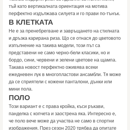
тъй като вертикалната ориентация на мотива
перфектно издължава силуета и го прави по-тънък.
В КЛЕТКАТА
Не е за пренебрегване и завръщането на стилната
и дръзка карирана риза. Що се отнася до цветовото
изпълнение на такива модели, този път са
представени не само черно-бели класики, но и
бордо, сини, червени и зелени цветове на щампа.
Такава новост перфектно оживява всеки
ежедневен лук в многопластови ансамбли. Тя може
да се сприятели с кожени панталони, дънки или
мини пола.
ПОЛО
Този вариант е с права кройка, къси ръкави,
панделка с копчета и заострена яка. Интересно е,
че поло вече може да участва не само в спортни
изображения. През сезон 2020 трябва да опитате