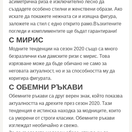
асиметрична риза е изключително лесно да
създадете особено стилни и женствени образи. Ако
искате да покажете нежната си и изящна фигура,
заложете на стил с едно открито рамо.Възхитените
погледи и комплиментите ще бъдат гарантирани!
С МИРИС
Модните тенденции на сезон 2020 също са много
безразлични към дамските ризи с мирис. Това
изрязване може да бъде обичано не само за
неговата актуалност, но и за способността му да
коригира фигурата.
С ОБЕМНИ РЪКАВИ
Обемните ръкави са друг верен знак, който показва
актуалността на дрехите през сезон 2020. Тази
тенденция е истинска находка за модниците, които
са уморени от строги класики. Обемните ръкави
изглеждат необичайно и свежо.