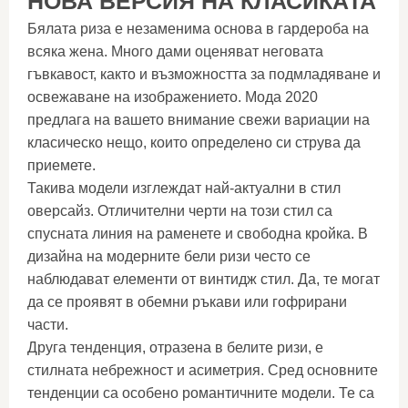
НОВА ВЕРСИЯ НА КЛАСИКАТА
Бялата риза е незаменима основа в гардероба на
всяка жена. Много дами оценяват неговата
гъвкавост, както и възможността за подмладяване и
освежаване на изображението. Мода 2020
предлага на вашето внимание свежи вариации на
класическо нещо, които определено си струва да
приемете.
Такива модели изглеждат най-актуални в стил
оверсайз. Отличителни черти на този стил са
спусната линия на раменете и свободна кройка. В
дизайна на модерните бели ризи често се
наблюдават елементи от винтидж стил. Да, те могат
да се проявят в обемни ръкави или гофрирани
части.
Друга тенденция, отразена в белите ризи, е
стилната небрежност и асиметрия. Сред основните
тенденции са особено романтичните модели. Те са