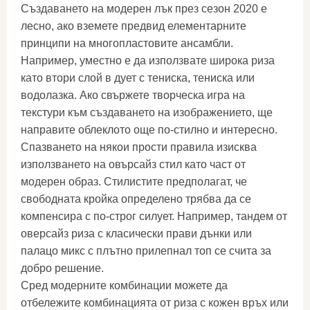
Създаването на модерен лък през сезон 2020 е
лесно, ако вземете предвид елементарните
принципи на многопластовите ансамбли.
Например, уместно е да използвате широка риза
като втори слой в дует с тениска, тениска или
водолазка. Ако свържете творческа игра на
текстури към създаването на изображението, ще
направите облеклото още по-стилно и интересно.
Спазването на някои прости правила изисква
използването на овърсайз стил като част от
модерен образ. Стилистите предполагат, че
свободната кройка определено трябва да се
компенсира с по-строг силует. Например, тандем от
оверсайз риза с класически прави дънки или
палацо микс с плътно прилепнал топ се счита за
добро решение.
Сред модерните комбинации можете да
отбележите комбинацията от риза с кожен връх или