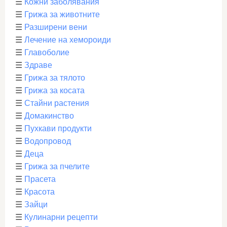
☰
Кожни заболявания
☰
Грижа за животните
☰
Разширени вени
☰
Лечение на хемороиди
☰
Главоболие
☰
Здраве
☰
Грижа за тялото
☰
Грижа за косата
☰
Стайни растения
☰
Домакинство
☰
Пухкави продукти
☰
Водопровод
☰
Деца
☰
Грижа за пчелите
☰
Прасета
☰
Красота
☰
Зайци
☰
Кулинарни рецепти