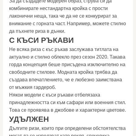
За да създадете модерен образ, струва си да
комбинирате нестандартна кройка с прости
лаконични неща, така че да не се конкурират за
внимание с горната част. Например, можете стилно
да пъхнете риза в дънки.
С КЪСИ РЪКАВИ
Не всяка риза с къс ръкав заслужава титлата на
актуално и стилно облекло през сезон 2020. Такава
горда концепция беше присъдена изключително на
свободните стилове. Модната кройка трябва да
създава впечатлението, че е любезно заимствана
от мъжкия гардероб.
Някои модели с къси ръкави отбелязаха
принадлежността си към сафари или военния стил.
Това се проявява в джобове и характерни цветове.
УДЪЛЖЕН
Дългите ризи, които при определени обстоятелства
могат да се използват като рокля, спечелиха