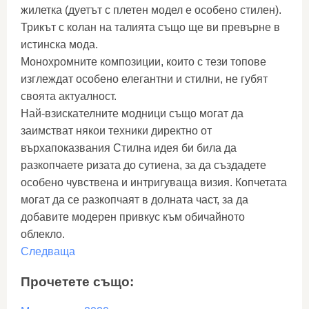
жилетка (дуетът с плетен модел е особено стилен).
Трикът с колан на талията също ще ви превърне в
истинска мода.
Монохромните композиции, които с тези топове
изглеждат особено елегантни и стилни, не губят
своята актуалност.
Най-взискателните модници също могат да
заимстват някои техники директно от
върхапоказвания Стилна идея би била да
разкопчаете ризата до сутиена, за да създадете
особено чувствена и интригуваща визия. Копчетата
могат да се разкопчаят в долната част, за да
добавите модерен привкус към обичайното
облекло.
Следваща
Прочетете също: