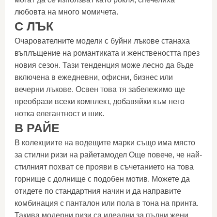
любовта на много момичета.
С ЛЪК
Очарователните модели с буйни лъкове станаха
въплъщение на романтиката и женствеността през
новия сезон. Тази тенденция може лесно да бъде
включена в ежедневни, офисни, бизнес или
вечерни лъкове. Освен това тя забележимо ще
преобрази всеки комплект, добавяйки към него
нотка елегантност и шик.
В РАЙЕ
В колекциите на водещите марки също има място
за стилни ризи на райетамодел Още повече, че най-
стилният похват се прояви в съчетанието на това
горнище с долнище с подобен мотив. Можете да
отидете по стандартния начин и да направите
комбинация с панталон или пола в тона на принта.
Такива модерни ризи са идеални за пълни жени,